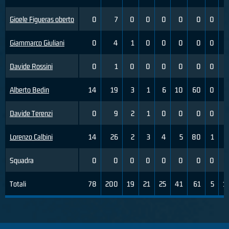
Gioele Figueras oberto
0
7
0
0
0
0
0
0
Giammarco Giuliani
0
4
1
0
0
0
0
0
Davide Rossini
0
1
0
0
0
0
0
0
Alberto Bedin
14
19
3
1
6
10
60
0
Davide Terenzi
0
9
2
1
0
0
0
0
Lorenzo Calbini
14
26
2
3
4
5
80
1
Squadra
0
0
0
0
0
0
0
0
Totali
78
200
19
21
25
41
61
5
1