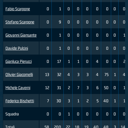
Fabio Scarpone
0
1
0
0
0
0
0
0
0
Stefano Scarpone
0
9
0
0
0
0
0
0
0
Giovanni Giansante
0
1
0
0
0
0
0
0
1
Davide Pulcini
0
1
0
0
0
0
0
0
0
Gianluca Pierucci
0
17
1
1
0
4
0
0
2
Olivier Giacomelli
13
32
4
3
3
4
75
1
4
Michele Caverni
12
31
2
7
3
6
50
0
1
Federico Bischetti
7
30
3
1
2
5
40
1
1
Squadra
0
0
1
0
0
0
0
0
0
Totali
58
200
22
18
19
40
48
3
14