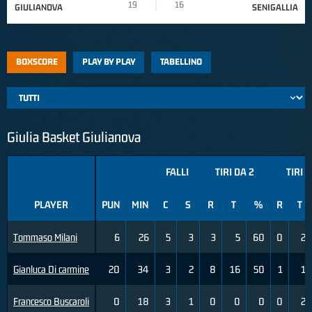
19
16
GIULIANOVA
SENIGALLIA
BOXSCORE
PLAY BY PLAY
TABELLINO
Giulia Basket Giulianova
FALLI
TIRI DA 2
TIRI D
PLAYER
PUN
MIN
C
S
R
T
%
R
T
Tommaso Milani
6
26
5
3
3
5
60
0
2
Gianluca Di carmine
20
34
3
2
8
16
50
1
1
Francesco Buscaroli
0
18
3
1
0
0
0
0
2