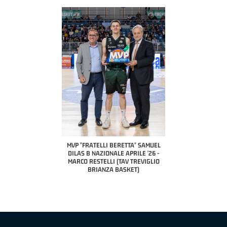
COACH OF THE MONTH
A2 APRILE '26 
PILLASTRINI (UE
CIVIDAL
O "FRATELLI BERETTA"
MVP "FRATELLI BERETTA" SAMUEL
 - STACY DAVIS (SELLA
DILAS B NAZIONALE APRILE '26 -
CENTO)
MARCO RESTELLI (TAV TREVIGLIO
BRIANZA BASKET)