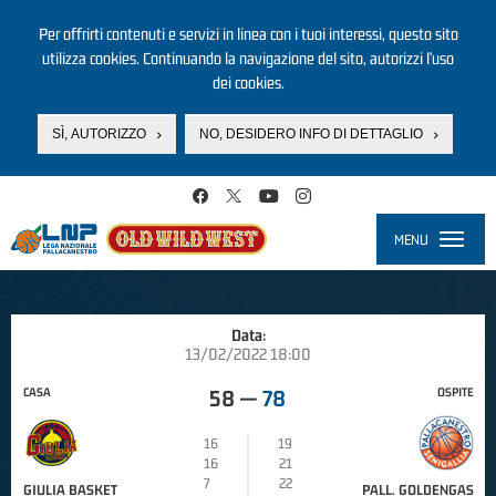
Per offrirti contenuti e servizi in linea con i tuoi interessi, questo sito
utilizza cookies. Continuando la navigazione del sito, autorizzi l’uso
dei cookies.
SÌ, AUTORIZZO
NO, DESIDERO INFO DI DETTAGLIO
Salta al contenuto principale
MENU
Toggle
navigati
Data:
13/02/2022 18:00
CASA
OSPITE
58
—
78
16
19
16
21
7
22
GIULIA BASKET
PALL. GOLDENGAS