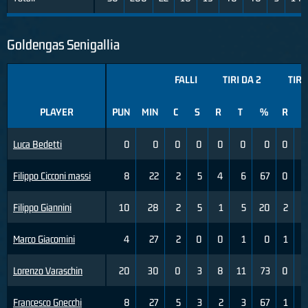
Goldengas Senigallia
FALLI
TIRI DA 2
TIRI
PLAYER
PUN
MIN
C
S
R
T
%
R
T
Luca Bedetti
0
0
0
0
0
0
0
0
Filippo Cicconi massi
8
22
2
5
4
6
67
0
Filippo Giannini
10
28
2
5
1
5
20
2
Marco Giacomini
4
27
2
0
0
1
0
1
Lorenzo Varaschin
20
30
0
3
8
11
73
0
Francesco Gnecchi
8
27
5
3
2
3
67
1