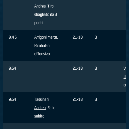
Andrea
, Tiro
sbagliato da 3
punti
9:46
Arrigoni Marco
,
21-18
3
Rimbalzo
offensivo
9:54
21-18
3
VE
LE
co
9:54
Tassinari
21-18
3
Andrea
, Fallo
subito