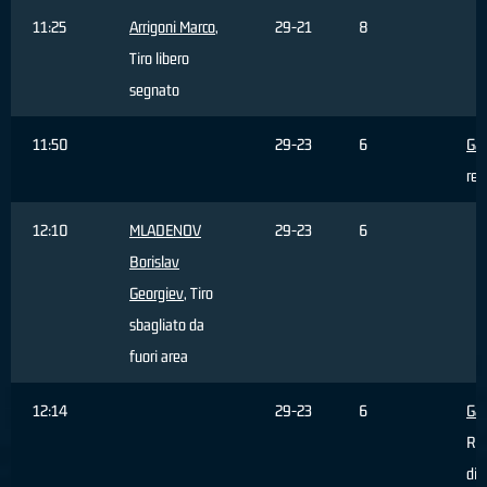
11:25
Arrigoni Marco
,
29-21
8
Tiro libero
segnato
11:50
29-23
6
Gal
rea
12:10
MLADENOV
29-23
6
Borislav
Georgiev
, Tiro
sbagliato da
fuori area
12:14
29-23
6
Gal
Ri
dif