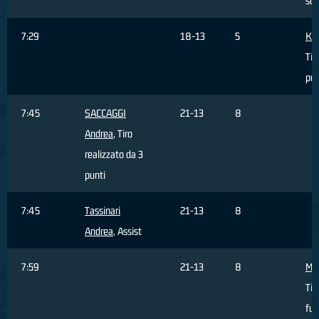
sq
7:29
18-13
5
Kor
Tir
pun
7:45
SACCAGGI
21-13
8
Andrea
, Tiro
realizzato da 3
punti
7:45
Tassinari
21-13
8
Andrea
, Assist
7:59
21-13
8
Mas
Tir
fuo