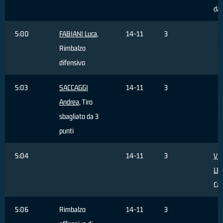
dal
5:00
FABIANI Luca
,
14-11
3
Rimbalzo
difensivo
5:03
SACCAGGI
14-11
3
Andrea
, Tiro
sbagliato da 3
punti
5:04
14-11
3
VE
LE
Ca
5:06
Rimbalzo
14-11
3