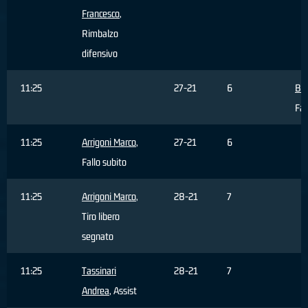
Francesco
,
Rimbalzo
difensivo
11:25
27-21
6
Ba
Fa
11:25
Arrigoni Marco
,
27-21
6
Fallo subito
11:25
Arrigoni Marco
,
28-21
7
Tiro libero
segnato
11:25
Tassinari
28-21
7
Andrea
, Assist