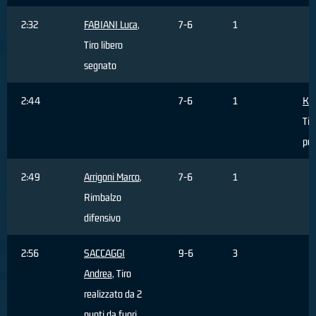
2:32
FABIANI Luca
,
7-6
1
Tiro libero
segnato
2:44
7-6
1
Kor
Tir
pun
2:49
Arrigoni Marco
,
7-6
1
Rimbalzo
difensivo
2:56
SACCAGGI
9-6
3
Andrea
, Tiro
realizzato da 2
punti da fuori