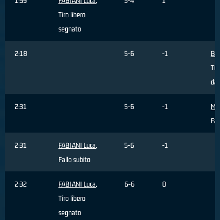
1:59
FABIANI Luca
,
5-4
1
Tiro libero
segnato
2:18
5-6
-1
BO
Tir
dal
2:31
5-6
-1
Mas
Fa
2:31
FABIANI Luca
,
5-6
-1
Fallo subito
2:32
FABIANI Luca
,
6-6
0
Tiro libero
segnato