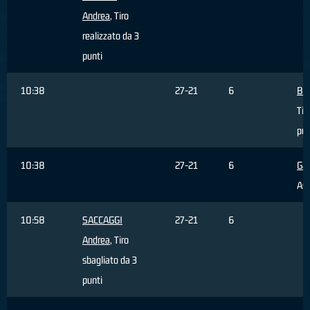
Andrea
, Tiro
realizzato da 3
punti
10:38
27-21
6
BO
Tir
pun
10:38
27-21
6
Gal
Ass
10:58
SACCAGGI
27-21
6
Andrea
, Tiro
sbagliato da 3
punti