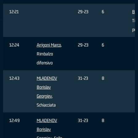
12:21
29-23
6
BO
Tir
pun
12:24
Arrigoni Marco
,
29-23
6
Rimbalzo
difensivo
12:43
MLADENOV
31-23
8
Borislav
Georgiev
,
Schiacciata
12:49
MLADENOV
31-23
8
Borislav