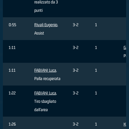
realizzato da 3
punti
0:55
Rivali Eugenio
,
3-2
1
Assist
1:11
3-2
1
Gal
Pal
1:11
FABIANI Luca
,
3-2
1
Palla recuperata
1:22
FABIANI Luca
,
3-2
1
Tiro sbagliato
dall'area
1:26
3-2
1
Kor