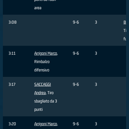
area
3:08
9-6
3
BO
Tir
fuo
3:11
Arrigoni Marco
,
9-6
3
Rimbalzo
difensivo
3:17
SACCAGGI
9-6
3
Andrea
, Tiro
sbagliato da 3
punti
3:20
Arrigoni Marco
,
9-6
3