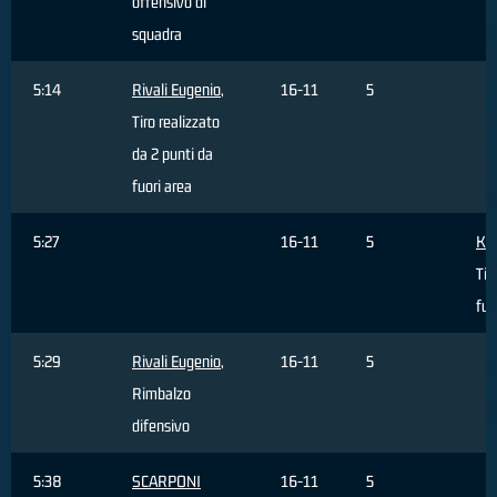
offensivo di
squadra
5:14
Rivali Eugenio
,
16-11
5
Tiro realizzato
da 2 punti da
fuori area
5:27
16-11
5
Kor
Tir
fuo
5:29
Rivali Eugenio
,
16-11
5
Rimbalzo
difensivo
5:38
SCARPONI
16-11
5