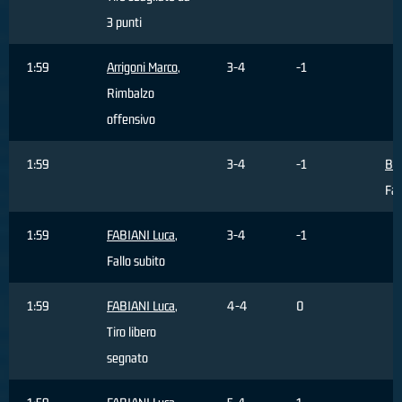
3 punti
1:59
Arrigoni Marco
,
3-4
-1
Rimbalzo
offensivo
1:59
3-4
-1
BO
Fa
1:59
FABIANI Luca
,
3-4
-1
Fallo subito
1:59
FABIANI Luca
,
4-4
0
Tiro libero
segnato