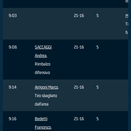
dif
9:03
21-16
5
Mas
Tir
fuo
9:06
SACCAGGI
21-16
5
Andrea
,
Rimbalzo
difensivo
9:14
Arrigoni Marco
,
21-16
5
Tiro sbagliato
dall'area
9:16
Bedetti
21-16
5
Francesco
,