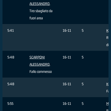
ALESSANDRO
,
Tiro sbagliato da
fuori area
5:41
16-11
5
Kor
Ri
dif
5:48
SCARPONI
16-11
5
ALESSANDRO
,
Fallo commesso
5:48
16-11
5
Kor
Fal
5:55
16-11
5
Mas
Pal