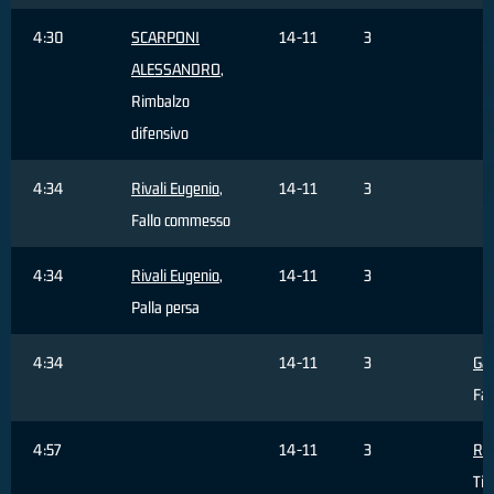
4:30
SCARPONI
14-11
3
ALESSANDRO
,
Rimbalzo
difensivo
4:34
Rivali Eugenio
,
14-11
3
Fallo commesso
4:34
Rivali Eugenio
,
14-11
3
Palla persa
4:34
14-11
3
Gal
Fal
4:57
14-11
3
RE 
Tir