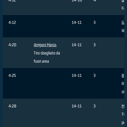
Fal
4:12
14-11
3
Gal
lib
4:20
Arrigoni Marco
,
14-11
3
Tiro sbagliato da
fuori area
4:25
14-11
3
BO
Ri
dif
4:28
14-11
3
Mas
Tir
pun