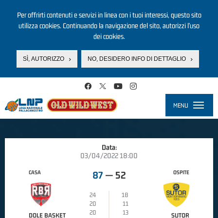
Per offrirti contenuti e servizi in linea con i tuoi interessi, questo sito
utilizza cookies. Continuando la navigazione del sito, autorizzi l’uso
dei cookies.
SÌ, AUTORIZZO
NO, DESIDERO INFO DI DETTAGLIO
Salta al contenuto principale
MENU
Toggle
navigati
Data:
03/04/2022 18:00
CASA
OSPITE
87
—
52
24
18
20
11
20
13
DOLE BASKET
SUTOR