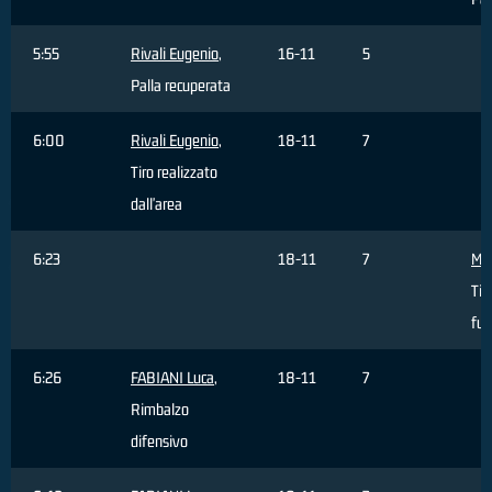
5:55
Rivali Eugenio
,
16-11
5
Palla recuperata
6:00
Rivali Eugenio
,
18-11
7
Tiro realizzato
dall'area
6:23
18-11
7
Mas
Tir
fuo
6:26
FABIANI Luca
,
18-11
7
Rimbalzo
difensivo