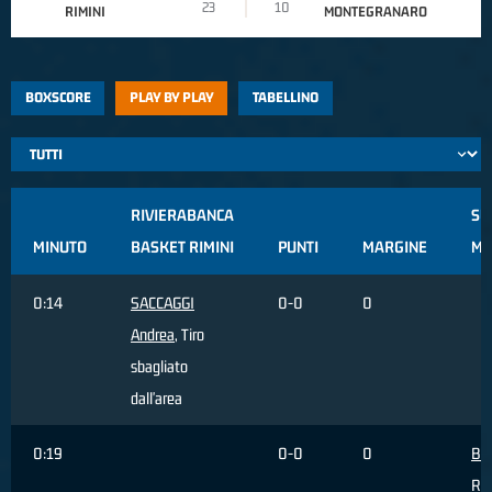
23
10
RIMINI
MONTEGRANARO
BOXSCORE
PLAY BY PLAY
TABELLINO
RIVIERABANCA
SU
MINUTO
BASKET RIMINI
PUNTI
MARGINE
MO
0:14
SACCAGGI
0-0
0
Andrea
, Tiro
sbagliato
dall'area
0:19
0-0
0
BO
Ri