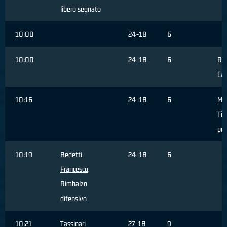
libero segnato
10:00
24-18
6
10:00
24-18
6
RE 
Ca
10:16
24-18
6
Mas
Tir
pun
10:19
Bedetti
24-18
6
Francesco
,
Rimbalzo
difensivo
10:21
Tassinari
27-18
9