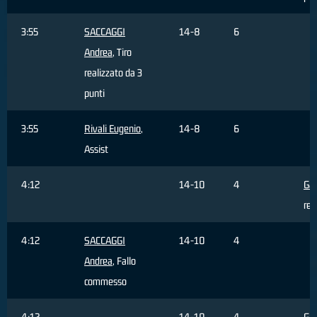
3:55
SACCAGGI
14-8
6
Andrea
, Tiro
realizzato da 3
punti
3:55
Rivali Eugenio
,
14-8
6
Assist
4:12
14-10
4
Gal
rea
4:12
SACCAGGI
14-10
4
Andrea
, Fallo
commesso
4:12
14-10
4
Gal