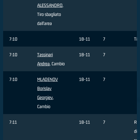
ALESSANDRO
,
Tiro sbagliato
dall'area
7:10
18-11
7
Ti
7:10
Tassinari
18-11
7
Andrea
, Cambio
7:10
MLADENOV
18-11
7
Borislav
Georgiev
,
Cambio
7:11
18-11
7
Ri
dif