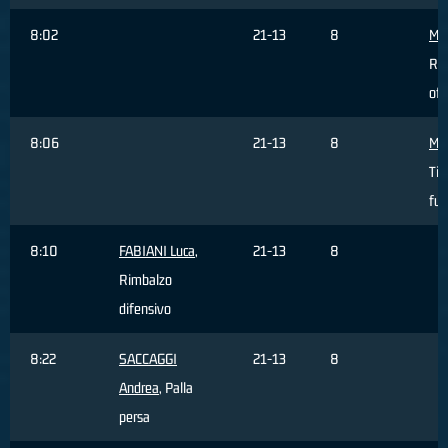
8:02
21-13
8
Mas
Ri
off
8:06
21-13
8
Mas
Tir
fuo
8:10
FABIANI Luca
,
21-13
8
Rimbalzo
difensivo
8:22
SACCAGGI
21-13
8
Andrea
, Palla
persa