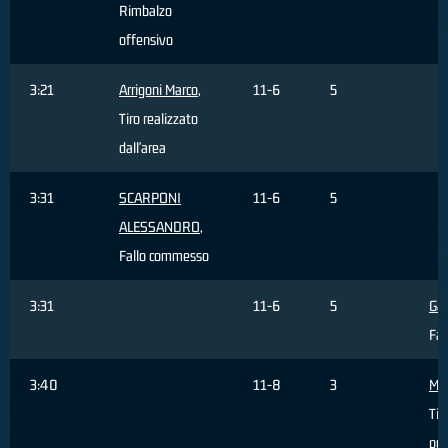
Rimbalzo
offensivo
3:21
Arrigoni Marco
,
11-6
5
Tiro realizzato
dall'area
3:31
SCARPONI
11-6
5
ALESSANDRO
,
Fallo commesso
3:31
11-6
5
Gal
Fal
3:40
11-8
3
Mas
Tir
pun