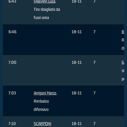
6:43
FABIANI Luca
,
18-11
7
Tiro sbagliato da
fuori area
6:46
18-11
7
BO
Ri
dif
7:00
18-11
7
Gal
sba
pun
7:03
Arrigoni Marco
,
18-11
7
Rimbalzo
difensivo
7:10
SCARPONI
18-11
7