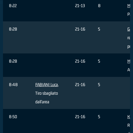
8:22
21-13
8
Mas
Pal
8:28
21-16
5
Gal
rea
pun
8:28
21-16
5
Mas
Ass
8:48
FABIANI Luca
,
21-16
5
Tiro sbagliato
dall'area
8:50
21-16
5
Kor
Ri