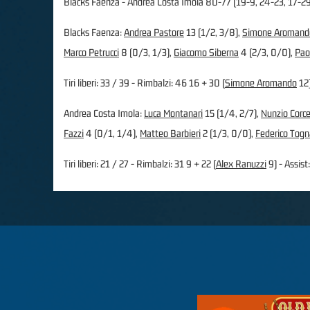
Blacks Faenza - Andrea Costa Imola 80-77 (19-9, 24-23, 17-29
Blacks Faenza:
Andrea Pastore
13 (1/2, 3/8),
Simone Aromand
Marco Petrucci
8 (0/3, 1/3),
Giacomo Siberna
4 (2/3, 0/0),
Pao
Tiri liberi: 33 / 39 - Rimbalzi: 46 16 + 30 (
Simone Aromando
12)
Andrea Costa Imola:
Luca Montanari
15 (1/4, 2/7),
Nunzio Corcel
Fazzi
4 (0/1, 1/4),
Matteo Barbieri
2 (1/3, 0/0),
Federico Togn
Tiri liberi: 21 / 27 - Rimbalzi: 31 9 + 22 (
Alex Ranuzzi
9) - Assist: