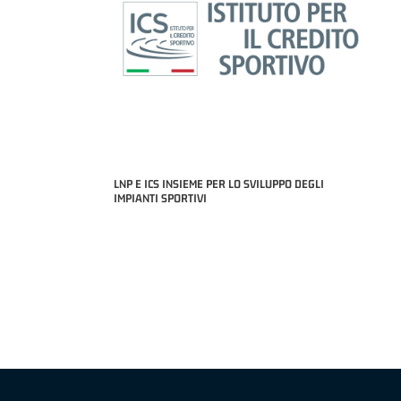
LNP E ICS INSIEME PER LO SVILUPPO DEGLI
IMPIANTI SPORTIVI
MIGLIOR UNDER 21 ADIDAS A2 APRILE '26 -
MVP ITALIANO 
NICOLAS TANFOGLIO (SELLA CENTO)
LUCA CESANA 
 B NAZIONALE
O FABRIANO)