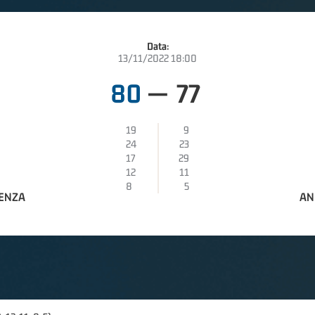
Data:
13/11/2022 18:00
80
—
77
19
9
24
23
17
29
12
11
8
5
AENZA
AN