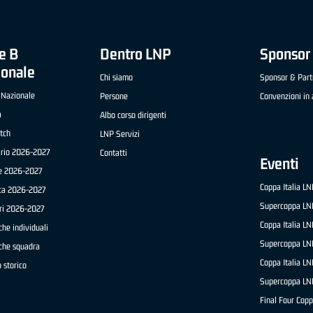
e B
Dentro LNP
Sponsor 
ionale
Chi siamo
Sponsor & Part
 Nazionale
Persone
Convenzioni in 
a
Albo corso dirigenti
tch
LNP Servizi
ario 2026-2027
Contatti
Eventi
e 2026-2027
Coppa Italia L
ica 2026-2027
Supercoppa LN
ri 2026-2027
Coppa Italia L
che individuali
Supercoppa LN
iche squadra
Coppa Italia L
 storico
Supercoppa LN
Final Four Copp