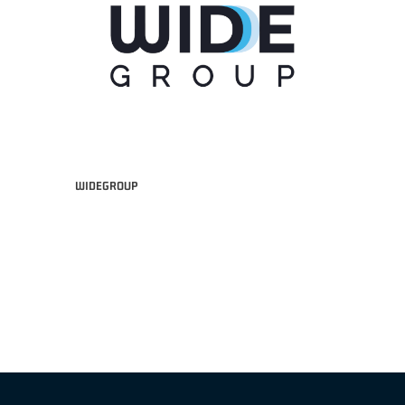
WIDEGROUP
"FRATELLI BERETTA" A2 APRILE '26 -
MVP STRANIERO "FRATELLI BERETTA" A2 AP
(UEB GESTECO CIVIDALE)
'26 - STACY DAVIS (SELLA CENTO)