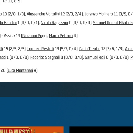
, 12-11, 8-5)
o
13 (2/8, 1/3),
Alessandro Voltolini
12 (2/3, 2/4),
Lorenzo Molinaro
11 (3/5, 0/
lo Bandini
1 (0/0, 0/1),
Nicolò Ragazzini
0 (0/0, 0/0),
Samuel florent Nkot nk
 - Assist: 19 (
Giovanni Poggi
,
Marco Petrucci
4)
li
15 (2/5, 2/5),
Lorenzo Restelli
13 (5/7, 0/4),
Carlo Trentin
12 (3/6, 1/3),
Alex
acci
1 (0/0, 0/0),
Federico Spagnoli
0 (0/0, 0/0),
Samuel Roli
0 (0/0, 0/0),
P
 20 (
Luca Montanari
9)