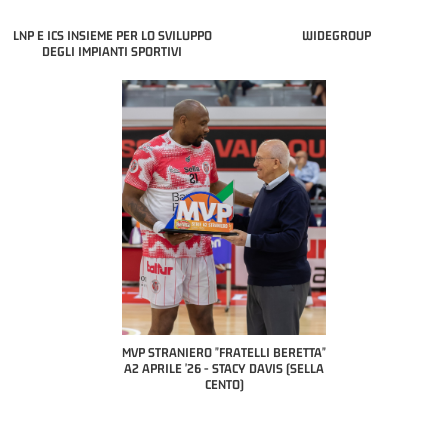
LNP E ICS INSIEME PER LO SVILUPPO
WIDEGROUP
DEGLI IMPIANTI SPORTIVI
COACH OF THE MONTH
A2 APRILE '26 
PILLASTRINI (UE
CIVIDAL
O "FRATELLI BERETTA"
MVP "FRATELLI BERETTA" SAMUEL
 - STACY DAVIS (SELLA
DILAS B NAZIONALE APRILE '26 -
CENTO)
MARCO RESTELLI (TAV TREVIGLIO
BRIANZA BASKET)