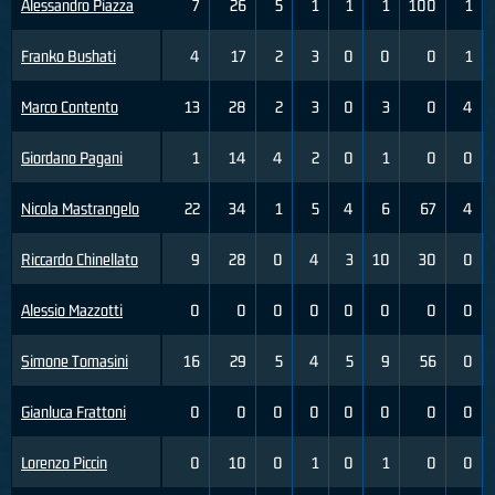
Alessandro Piazza
7
26
5
1
1
1
100
1
Franko Bushati
4
17
2
3
0
0
0
1
Marco Contento
13
28
2
3
0
3
0
4
Giordano Pagani
1
14
4
2
0
1
0
0
Nicola Mastrangelo
22
34
1
5
4
6
67
4
Riccardo Chinellato
9
28
0
4
3
10
30
0
Alessio Mazzotti
0
0
0
0
0
0
0
0
Simone Tomasini
16
29
5
4
5
9
56
0
Gianluca Frattoni
0
0
0
0
0
0
0
0
Lorenzo Piccin
0
10
0
1
0
1
0
0