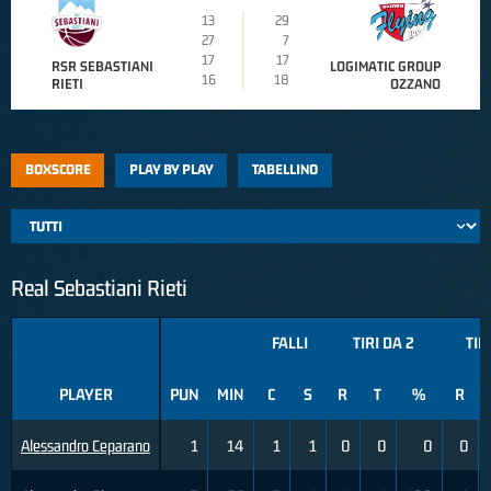
13
29
27
7
17
17
RSR SEBASTIANI
LOGIMATIC GROUP
16
18
RIETI
OZZANO
BOXSCORE
PLAY BY PLAY
TABELLINO
Real Sebastiani Rieti
FALLI
TIRI DA 2
TIR
PLAYER
PUN
MIN
C
S
R
T
%
R
Alessandro Ceparano
1
14
1
1
0
0
0
0