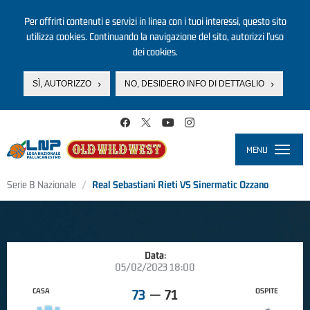
Per offrirti contenuti e servizi in linea con i tuoi interessi, questo sito
utilizza cookies. Continuando la navigazione del sito, autorizzi l’uso
dei cookies.
SÌ, AUTORIZZO
NO, DESIDERO INFO DI DETTAGLIO
Salta al contenuto principale
MENU
Toggle
navigati
Serie B Nazionale
Real Sebastiani Rieti VS Sinermatic Ozzano
Data:
05/02/2023 18:00
CASA
OSPITE
73
—
71