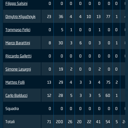
Filippo Salsini
0
0
0
0
0
0
0
0
0
Dmytro Klyuchnyk
23
36
4
4
10
13
77
1
4
Tommaso Felici
0
5
1
0
0
1
0
0
0
Marco Barattini
8
30
3
6
0
3
0
1
8
Riccardo Galletti
0
0
0
0
0
0
0
0
0
Simone Lasagni
0
19
2
0
0
2
0
0
3
Matteo Folli
13
29
4
3
3
4
75
2
3
Carlo Balducci
12
28
5
3
3
5
60
1
2
Squadra
0
0
0
0
0
0
0
0
0
Totali
71
200
26
20
22
41
54
5
24