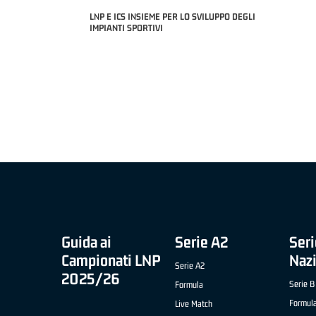
LNP E ICS INSIEME PER LO SVILUPPO DEGLI
APRILE '26 -
IMPIANTI SPORTIVI
IVIDALE)
MIGLIOR UNDER 2
NICOLAS TANFOGL
COACH OF THE MONTH "SLIMSTOCK" B NAZIONALE
APRILE '26 - ELIA ROSSI (RISTOPRO FABRIANO)
Guida ai
Serie A2
Seri
Campionati LNP
Naz
Serie A2
2025/26
Serie B
Formula
Formul
Live Match