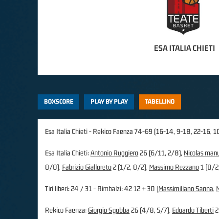
ESA ITALIA CHIETI
BOXSCORE
PLAY BY PLAY
TABELLINO
Esa Italia Chieti - Rekico Faenza 74-69 (16-14, 9-18, 22-16, 1
Esa Italia Chieti:
Antonio Ruggiero
26 (6/11, 2/8),
Nicolas manu
0/0),
Fabrizio Gialloreto
2 (1/2, 0/2),
Massimo Rezzano
1 (0/2
Tiri liberi: 24 / 31 - Rimbalzi: 42 12 + 30 (
Massimiliano Sanna
,
Rekico Faenza:
Giorgio Sgobba
26 (4/8, 5/7),
Edoardo Tiberti
2