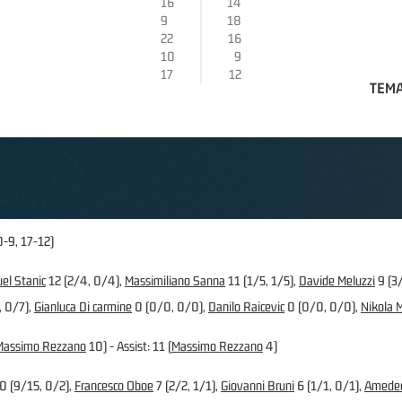
16
14
9
18
22
16
10
9
17
12
TEMA
0-9, 17-12)
el Stanic
12 (2/4, 0/4),
Massimiliano Sanna
11 (1/5, 1/5),
Davide Meluzzi
9 (3/
, 0/7),
Gianluca Di carmine
0 (0/0, 0/0),
Danilo Raicevic
0 (0/0, 0/0),
Nikola M
Massimo Rezzano
10) - Assist: 11 (
Massimo Rezzano
4)
0 (9/15, 0/2),
Francesco Oboe
7 (2/2, 1/1),
Giovanni Bruni
6 (1/1, 0/1),
Amedeo