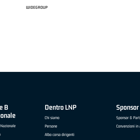
WIDEGROUP
1 ADIDAS A2 APRILE '26 -
MVP ITALIANO "FRATELLI BERETTA" A2 APRILE '
IO (SELLA CENTO)
LUCA CESANA (UEB GESTECO CIVIDALE)
e B
Dentro LNP
Sponsor 
ionale
Chi siamo
Sponsor & Part
 Nazionale
Persone
Convenzioni in 
a
Albo corso dirigenti