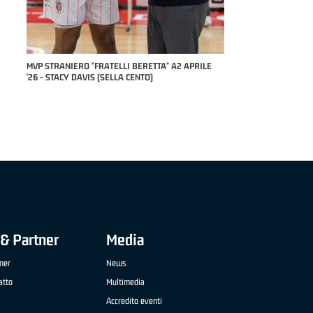
26 -
MVP STRANIERO "FRATELLI BERETTA" A2 APRILE
MVP "FRATELLI BERETTA"
'26 - STACY DAVIS (SELLA CENTO)
NAZIONALE APRILE '26 - 
TREVIGLIO BRIANZA BAS
& Partner
Media
ner
News
atto
Multimedia
Accredito eventi