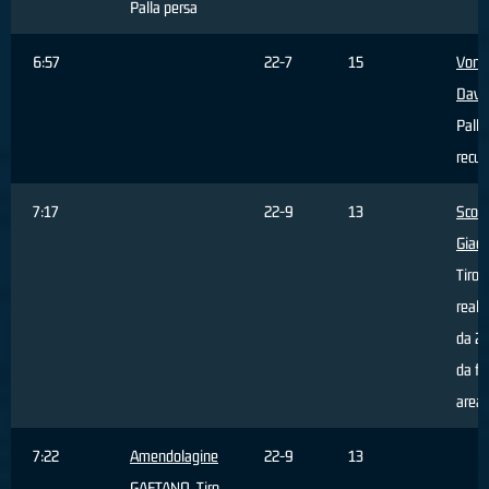
Palla persa
6:57
22-7
15
Vona
Davi
Palla
recup
7:17
22-9
13
Scort
Giac
Tiro
reali
da 2 
da fu
area
7:22
Amendolagine
22-9
13
GAETANO
, Tiro