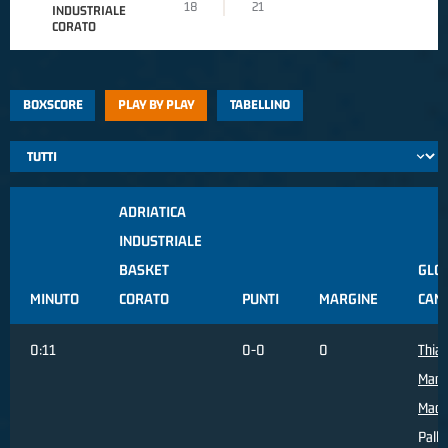
18
21
INDUSTRIALE
CORATO
BOXSCORE
PLAY BY PLAY
TABELLINO
ADRIATICA
INDUSTRIALE
BASKET
GLO
MINUTO
CORATO
PUNTI
MARGINE
CAM
0:11
0-0
0
Thia
Mam
Madi
Palla