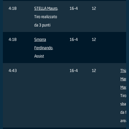
4:18
STELLA Mauro
,
16-4
12
Tiro realizzato
da 3 punti
4:18
Smorra
16-4
12
Ferdinando
,
Assist
4:43
16-4
12
Thia
Mam
Madi
Tiro
sbagl
da fu
area