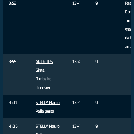
3:52
13-4
9
Fasci
Dome
Tiro
sbagl
da fu
area
3:55
ANTROPS
13-4
9
Gints
,
Rimbalzo
difensivo
4:01
STELLA Mauro
,
13-4
9
Palla persa
4:06
STELLA Mauro
,
13-4
9