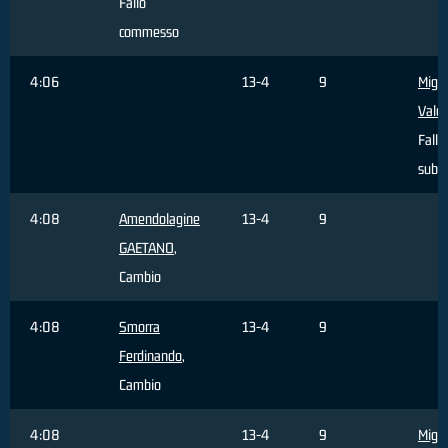
Fallo
commesso
4:06
13-4
9
Migli
Valer
Fallo
subit
4:08
Amendolagine
13-4
9
GAETANO
,
Cambio
4:08
Smorra
13-4
9
Ferdinando
,
Cambio
4:08
13-4
9
Migli