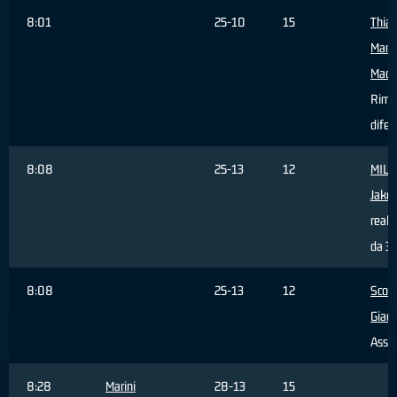
8:01
25-10
15
Thia
Mam
Madi
Rimb
difen
8:08
25-13
12
MILO
Jako
reali
da 3 
8:08
25-13
12
Scort
Giac
Assis
8:28
Marini
28-13
15