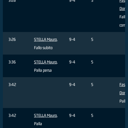
3:26
9-4
5
Fasci
Dome
Fallo
comm
3:26
STELLA Mauro
,
9-4
5
Fallo subito
3:36
STELLA Mauro
,
9-4
5
Palla persa
3:42
9-4
5
Fasci
Dome
Palla
3:42
STELLA Mauro
,
9-4
5
Palla