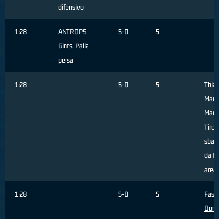
difensivo
1:28
ANTROPS
5-0
5
Gints
, Palla
persa
1:28
5-0
5
Thia
Mam
Madi
Tiro
sbagl
da fu
area
1:28
5-0
5
Fasci
Dome