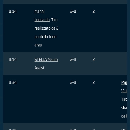
0:14
Marini
2-0
2
Leonardo
, Tiro
realizzato da 2
punti da fuori
area
0:14
STELLA Mauro
,
2-0
2
Assist
0:34
2-0
2
Migli
Valer
Tiro
sbagl
dall'