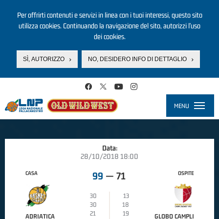
Per offrirti contenuti e servizi in linea con i tuoi interessi, questo sito
utilizza cookies. Continuando la navigazione del sito, autorizzi l’uso
dei cookies.
SÌ, AUTORIZZO
NO, DESIDERO INFO DI DETTAGLIO
Salta al contenuto principale
MENU
Toggle
navigati
Data:
28/10/2018 18:00
CASA
OSPITE
99
—
71
30
13
30
18
21
19
ADRIATICA
GLOBO CAMPLI