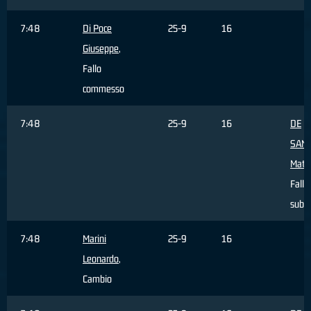
7:48
Di Poce
25-9
16
Giuseppe
,
Fallo
commesso
7:48
25-9
16
DE
SANC
Matt
Fallo
subit
7:48
Marini
25-9
16
Leonardo
,
Cambio