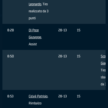
Leonardo
, Tiro
realizzato da 3
punti
8:28
Di Poce
28-13
15
Giuseppe
,
Assist
8:50
28-13
15
Scort
Giac
Tiro
sbagl
da 3 
8:53
Cicivè Patrisio
,
28-13
15
Rimbalzo