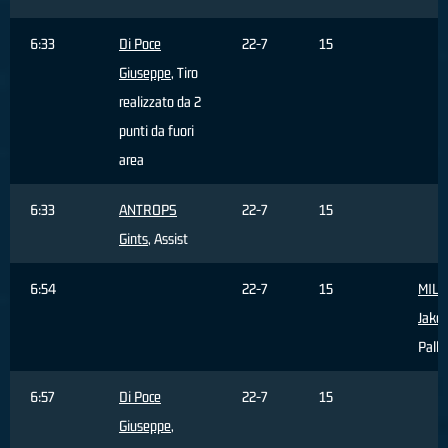
6:33
Di Poce
22-7
15
Giuseppe
, Tiro
realizzato da 2
punti da fuori
area
6:33
ANTROPS
22-7
15
Gints
, Assist
6:54
22-7
15
MILO
Jako
Palla
6:57
Di Poce
22-7
15
Giuseppe
,