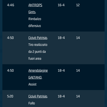
4:46
ANTROPS
16-4
12
Gints
,
Rimbalzo
difensivo
4:50
Cicivè Patrisio
,
18-4
14
Tiro realizzato
da 2 punti da
fuori area
4:50
Amendolagine
18-4
14
GAETANO
,
Assist
5:20
Cicivè Patrisio
,
18-4
14
Fallo