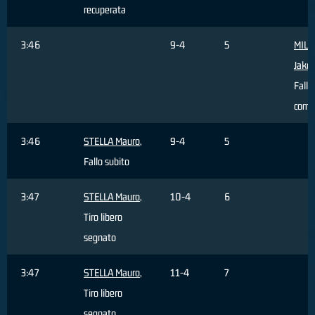
recuperata
3:46
9-4
5
MILO
Jako
Fallo
comm
3:46
STELLA Mauro
,
9-4
5
Fallo subito
3:47
STELLA Mauro
,
10-4
6
Tiro libero
segnato
3:47
STELLA Mauro
,
11-4
7
Tiro libero
segnato