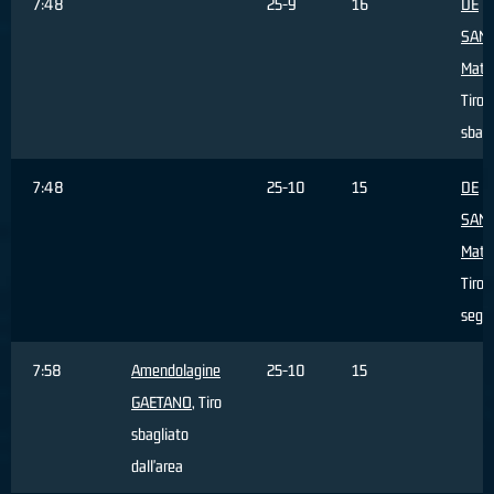
7:48
25-9
16
DE
SANC
Matt
Tiro l
sbagl
7:48
25-10
15
DE
SANC
Matt
Tiro l
segn
7:58
Amendolagine
25-10
15
GAETANO
, Tiro
sbagliato
dall'area