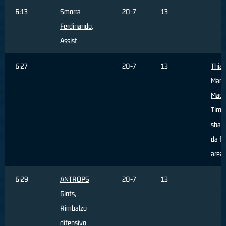
6:13
Smorra
20-7
13
Ferdinando
,
Assist
6:27
20-7
13
Thia
Mam
Madi
Tiro
sbagl
da fu
area
6:29
ANTROPS
20-7
13
Gints
,
Rimbalzo
difensivo