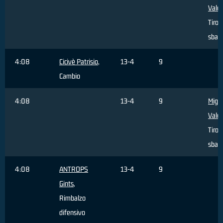
Valer
Tiro l
sbagl
4:08
Cicivè Patrisio
,
13-4
9
Cambio
4:08
13-4
9
Migli
Valer
Tiro l
sbagl
4:08
ANTROPS
13-4
9
Gints
,
Rimbalzo
difensivo