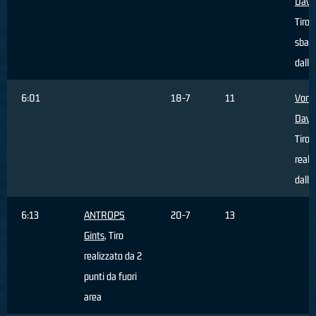
Davi
Tiro
sbagl
dall'
6:01
18-7
11
Vona
Davi
Tiro
reali
dall'
6:13
ANTROPS
20-7
13
Gints
, Tiro
realizzato da 2
punti da fuori
area