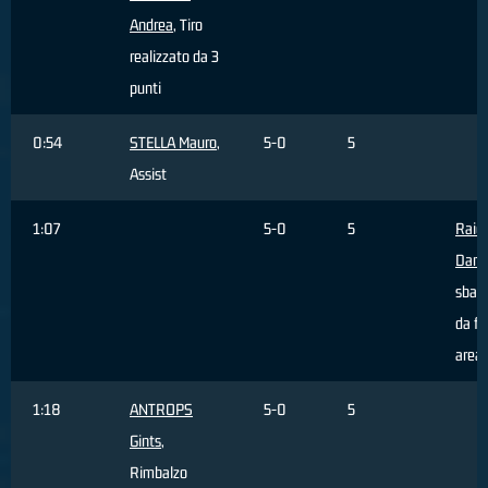
Andrea
, Tiro
realizzato da 3
punti
0:54
STELLA Mauro
,
5-0
5
Assist
1:07
5-0
5
Raice
Danil
sbagl
da fu
area
1:18
ANTROPS
5-0
5
Gints
,
Rimbalzo