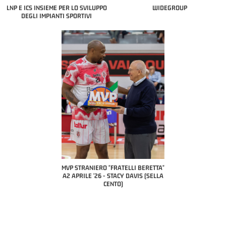
LNP E ICS INSIEME PER LO SVILUPPO
WIDEGROUP
DEGLI IMPIANTI SPORTIVI
COACH OF T
A2 APR
PILLAST
TRANIERO "FRATELLI BERETTA"
MVP "FRATELLI BERETTA" SAMUEL
RILE '26 - STACY DAVIS (SELLA
DILAS B NAZIONALE APRILE '26 -
CENTO)
MARCO RESTELLI (TAV TREVIGLIO
BRIANZA BASKET)