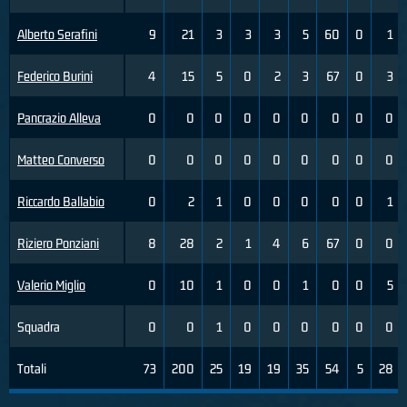
Alberto Serafini
9
21
3
3
3
5
60
0
1
Federico Burini
4
15
5
0
2
3
67
0
3
Pancrazio Alleva
0
0
0
0
0
0
0
0
0
Matteo Converso
0
0
0
0
0
0
0
0
0
Riccardo Ballabio
0
2
1
0
0
0
0
0
1
Riziero Ponziani
8
28
2
1
4
6
67
0
0
Valerio Miglio
0
10
1
0
0
1
0
0
5
Squadra
0
0
1
0
0
0
0
0
0
Totali
73
200
25
19
19
35
54
5
28