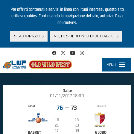
Per offrirti contenuti e servizi in linea con i tuoi interessi, questo sito
utilizza cookies. Continuando la navigazione del sito, autorizzi l’uso
dei cookies.
SÌ, AUTORIZZO
NO, DESIDERO INFO DI DETTAGLIO
Salta al contenuto principale
MENU
Toggle
navigati
Data:
01/11/2017 18:00
CASA
OSPITE
76
—
73
18
18
21
23
17
13
BASKET
GLOBO