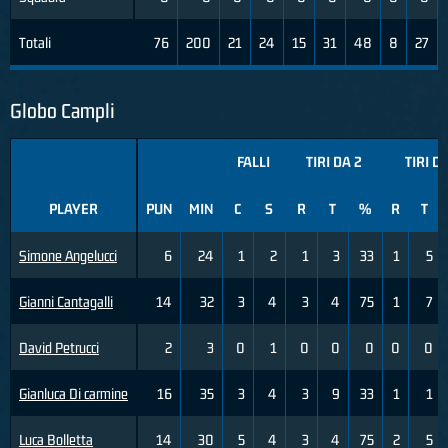
Totali
76
200
21
24
15
31
48
8
27
Globo Campli
FALLI
TIRI DA 2
TIRI D
PLAYER
PUN
MIN
C
S
R
T
%
R
T
Simone Angelucci
6
24
1
2
1
3
33
1
5
Gianni Cantagalli
14
32
3
4
3
4
75
1
7
David Petrucci
2
3
0
1
0
0
0
0
0
Gianluca Di carmine
16
35
3
4
3
9
33
1
1
Luca Bolletta
14
30
5
4
3
4
75
2
5