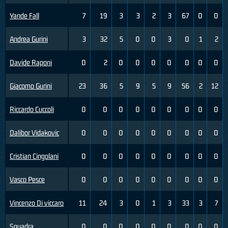
Yande Fall
7
19
3
3
2
3
67
0
0
Andrea Gurini
3
32
5
0
0
3
0
1
2
Davide Raponi
0
2
0
0
0
0
0
0
0
Giacomo Gurini
23
36
5
9
5
9
56
2
12
Riccardo Cuccoli
0
0
0
0
0
0
0
0
0
Dalibor Vidakovic
0
0
0
0
0
0
0
0
0
Cristian Cingolani
0
0
0
0
0
0
0
0
0
Vasco Pesce
0
0
0
0
0
0
0
0
0
Vincenzo Di viccaro
11
24
3
0
1
3
33
3
7
Squadra
0
0
0
0
0
0
0
0
0