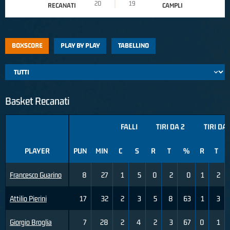
20
19
RECANATI
CAMPLI
BOXSCORE
PLAY BY PLAY
TABELLINO
Basket Recanati
FALLI
TIRI DA 2
TIRI DA 
PLAYER
PUN
MIN
C
S
R
T
%
R
T
Francesco Guarino
8
27
1
5
0
2
0
1
2
Attilio Pierini
17
32
2
3
5
8
63
1
3
Giorgio Broglia
7
28
2
4
2
3
67
0
1