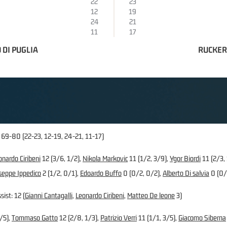
22
23
12
19
24
21
11
17
 DI PUGLIA
RUCKER
 69-80 (22-23, 12-19, 24-21, 11-17)
onardo Ciribeni
12 (3/6, 1/2),
Nikola Markovic
11 (1/2, 3/9),
Ygor Biordi
11 (2/3,
seppe Ippedico
2 (1/2, 0/1),
Edoardo Buffo
0 (0/2, 0/2),
Alberto Di salvia
0 (0/
sist: 12 (
Gianni Cantagalli
,
Leonardo Ciribeni
,
Matteo De leone
3)
/5),
Tommaso Gatto
12 (2/8, 1/3),
Patrizio Verri
11 (1/1, 3/5),
Giacomo Siberna