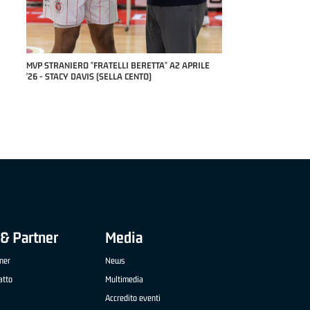
 '26 -
MVP STRANIERO "FRATELLI BERETTA" A2 APRILE
MVP "FRATELLI BERETT
'26 - STACY DAVIS (SELLA CENTO)
NAZIONALE APRILE '26
TREVIGLIO BRIANZA B
& Partner
Media
ner
News
atto
Multimedia
Accredito eventi