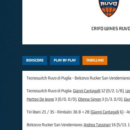
CRIFO WINES RUVO
BOXSCORE
PLAY BY PLAY
TABELLINO
Tecnoswitch Ruvo di Puglia - Belcorvo Rucker San Vendemiano
Tecnoswitch Ruvo di Puglia:
Gianni Cantagalli
12 (0/2, 1/8),
Le
Matteo De leone
3 (0/0, 0/0),
Obinna Simon
3 (1/3, 0/0),
Giu
Tiri liberi: 21 / 35 - Rimbalzi: 36 8 + 28 (
Gianni Cantagalli
6) - As
Belcorvo Rucker San Vendemiano:
Andrea Tassinari
16 (5/13, 1