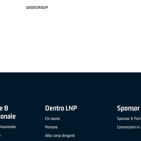
WIDEGROUP
 21 ADIDAS A2 APRILE '26 -
MVP ITALIANO "FRATELLI BERETTA" A2 APRILE
OGLIO (SELLA CENTO)
LUCA CESANA (UEB GESTECO CIVIDALE)
e B
Dentro LNP
Sponsor 
ionale
Chi siamo
Sponsor & Part
 Nazionale
Persone
Convenzioni in 
a
Albo corso dirigenti