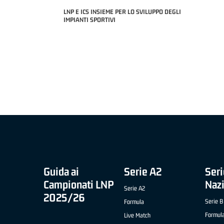
LNP E ICS INSIEME PER LO SVILUPPO DEGLI
2 APRILE '26 -
IMPIANTI SPORTIVI
O CIVIDALE)
MIGLIOR UNDER
NICOLAS TANF
COACH OF THE MONTH "SLIMSTOCK" B NAZIONALE
APRILE '26 - ELIA ROSSI (RISTOPRO FABRIANO)
Guida ai
Serie A2
Seri
Campionati LNP
Naz
Serie A2
2025/26
Serie B
Formula
Formul
Live Match