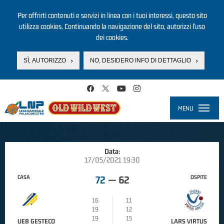
Per offrirti contenuti e servizi in linea con i tuoi interessi, questo sito
utilizza cookies. Continuando la navigazione del sito, autorizzi l’uso
dei cookies.
SÌ, AUTORIZZO
NO, DESIDERO INFO DI DETTAGLIO
Salta al contenuto principale
MENU
Toggle
navigati
Data:
17/05/2021 19:30
CASA
OSPITE
72
—
62
16
11
19
12
19
15
UEB GESTECO
LARS VIRTUS