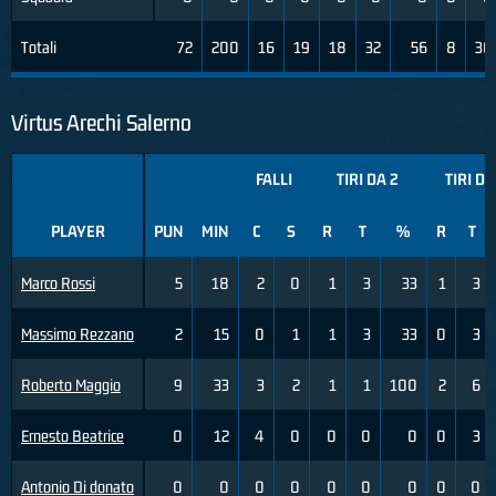
Totali
72
200
16
19
18
32
56
8
30
Virtus Arechi Salerno
FALLI
TIRI DA 2
TIRI DA
PLAYER
PUN
MIN
C
S
R
T
%
R
T
Marco Rossi
5
18
2
0
1
3
33
1
3
Massimo Rezzano
2
15
0
1
1
3
33
0
3
Roberto Maggio
9
33
3
2
1
1
100
2
6
Ernesto Beatrice
0
12
4
0
0
0
0
0
3
Antonio Di donato
0
0
0
0
0
0
0
0
0