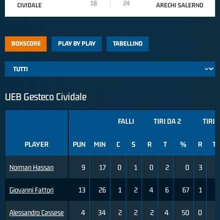
18
24
CIVIDALE
ARECHI SALERNO
BOXSCORE
PLAY BY PLAY
TABELLINO
UEB Gesteco Cividale
FALLI
TIRI DA 2
TIRI 
PLAYER
PUN
MIN
C
S
R
T
%
R
T
Norman Hassan
9
17
0
1
0
2
0
3
5
Giovanni Fattori
13
26
1
2
4
6
67
1
2
Alessandro Cassese
4
34
2
2
2
4
50
0
6