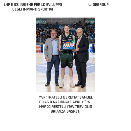
LNP E ICS INSIEME PER LO SVILUPPO
WIDEGROUP
DEGLI IMPIANTI SPORTIVI
COACH OF THE MONTH
A2 APRILE '26 
PILLASTRINI (UE
CIVIDAL
O "FRATELLI BERETTA"
MVP "FRATELLI BERETTA" SAMUEL
 - STACY DAVIS (SELLA
DILAS B NAZIONALE APRILE '26 -
CENTO)
MARCO RESTELLI (TAV TREVIGLIO
BRIANZA BASKET)