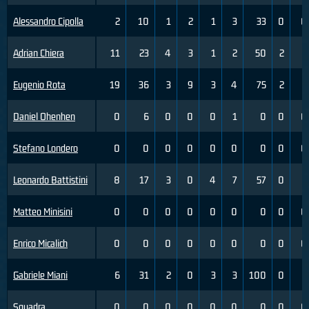
Alessandro Cipolla
2
10
1
2
1
3
33
0
0
Adrian Chiera
11
23
4
3
1
2
50
2
5
Eugenio Rota
19
36
3
9
3
4
75
2
7
Daniel Ohenhen
0
6
0
0
0
1
0
0
0
Stefano Londero
0
0
0
0
0
0
0
0
0
Leonardo Battistini
8
17
3
0
4
7
57
0
3
Matteo Minisini
0
0
0
0
0
0
0
0
0
Enrico Micalich
0
0
0
0
0
0
0
0
0
Gabriele Miani
6
31
2
0
3
3
100
0
2
Squadra
0
0
0
0
0
0
0
0
0