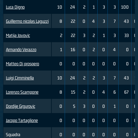
Luca Digno
10
24
2
1
3
3
100
1
Guillermo nicolas Laguzzi
8
22
0
4
3
7
43
0
Matija Jovovic
2
22
3
2
1
3
33
0
Armando Verazzo
1
16
0
2
0
4
0
0
Matteo Di prospero
0
0
0
0
0
0
0
0
Luigi Cimminella
10
24
2
2
3
7
43
1
Lorenzo Scampone
8
15
2
0
4
6
67
0
Dordije Grgurovic
0
5
3
0
0
1
0
0
Jacopo Tartaglione
0
0
0
0
0
0
0
0
Squadra
0
0
0
0
0
0
0
0