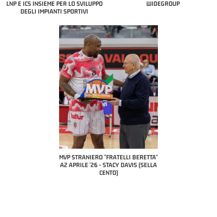
LNP E ICS INSIEME PER LO SVILUPPO
WIDEGROUP
DEGLI IMPIANTI SPORTIVI
COACH OF THE MONTH
A2 APRILE '26 
PILLASTRINI (UE
CIVIDAL
O "FRATELLI BERETTA"
MVP "FRATELLI BERETTA" SAMUEL
 - STACY DAVIS (SELLA
DILAS B NAZIONALE APRILE '26 -
CENTO)
MARCO RESTELLI (TAV TREVIGLIO
BRIANZA BASKET)