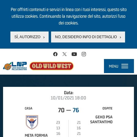
Per offrirti contenuti e servizi in linea con i tuoi interessi, questo sito
utilizza cookies. Continuando la navigazione del sito, autorizzi l’uso
dei cookies.
SÌ, AUTORIZZO
NO, DESIDERO INFO DI DETTAGLIO
Salta al contenuto principale
MENU
Toggle
navigati
Data:
10/01/2021 18:00
CASA
OSPITE
70
—
76
GEKO PSA
SANT’ANTIMO
23
21
13
16
16
21
META FORMIA