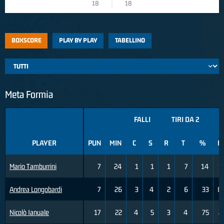
18
18
BOXSCORE
PLAY BY PLAY
TABELLINO
Meta Formia
FALLI
TIRI DA 2
PLAYER
PUN
MIN
C
S
R
T
%
R
Mario Tamburrini
7
24
1
1
1
7
14
1
Andrea Longobardi
7
26
3
4
2
6
33
0
Nicolò Ianuale
17
22
4
5
3
4
75
2