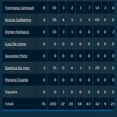
Tommaso Carnovali
8
30
3
2
1
7
14
2
6
Nunzio Sabbatino
6
26
4
5
2
5
40
0
0
Ognjen Ratkovic
0
10
3
1
0
0
0
0
2
Luca De marca
0
0
0
0
0
0
0
0
0
Giuseppe Prete
0
0
0
0
0
0
0
0
0
Gianluca De meo
5
15
0
4
1
5
20
0
0
Pierluigi D'aiello
0
0
0
0
0
0
0
0
0
Squadra
0
0
1
0
0
0
0
0
0
Totali
76
200
22
20
18
43
42
9
23