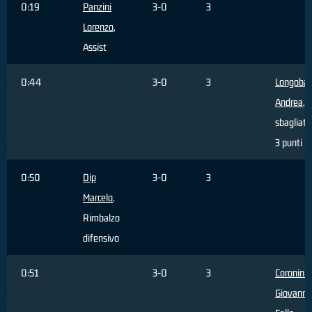
0:19
Panzini
3-0
3
Lorenzo
,
Assist
0:44
3-0
3
Longobar
Andrea
, 
sbagliato
3 punti
0:50
Dip
3-0
3
Marcelo
,
Rimbalzo
difensivo
0:51
3-0
3
Coronini
Giovanni
,