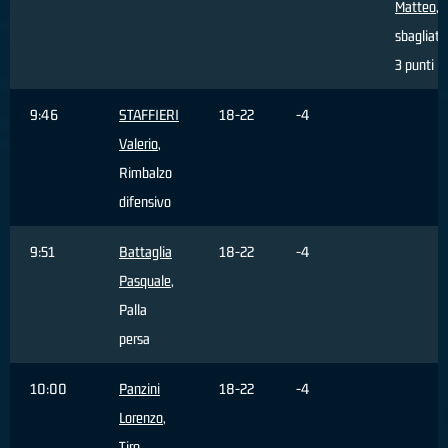
Matteo
, 
sbagliato
3 punti
9:46
STAFFIERI
18-22
-4
Valerio
,
Rimbalzo
difensivo
9:51
Battaglia
18-22
-4
Pasquale
,
Palla
persa
10:00
Panzini
18-22
-4
Lorenzo
,
Tiro