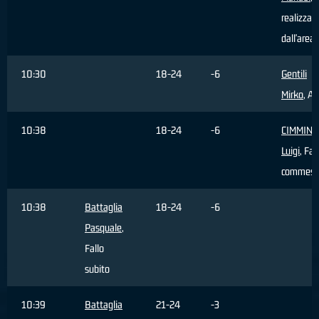
realizzat
dall'area
10:30
18-24
-6
Gentili
Mirko
, As
10:38
18-24
-6
CIMMINE
Luigi
, Fal
commess
10:38
Battaglia
18-24
-6
Pasquale
,
Fallo
subito
10:39
Battaglia
21-24
-3