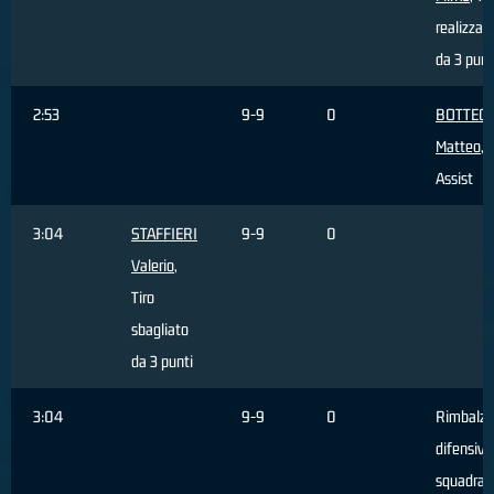
realizzat
da 3 punt
2:53
9-9
0
BOTTEGH
Matteo
,
Assist
3:04
STAFFIERI
9-9
0
Valerio
,
Tiro
sbagliato
da 3 punti
3:04
9-9
0
Rimbalzo
difensivo
squadra