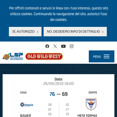
Per offrirti contenuti e servizi in linea con i tuoi interessi, questo sito
utilizza cookies. Continuando la navigazione del sito, autorizzi l’uso
dei cookies.
SÌ, AUTORIZZO
NO, DESIDERO INFO DI DETTAGLIO
Salta al contenuto principale
MENU
Toggle
navigati
Data:
29/09/2019 18:00
CASA
OSPITE
76
—
69
18
22
22
17
16
15
BAWER
META FORMIA