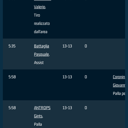
Valerio
,
Tiro
realizzato
dall'area
5:35
Battaglia
13-13
0
Pasquale
,
Assist
5:58
13-13
0
Coronini
Giovanni
,
Palla per
5:58
ANTROPS
13-13
0
Gints
,
Palla