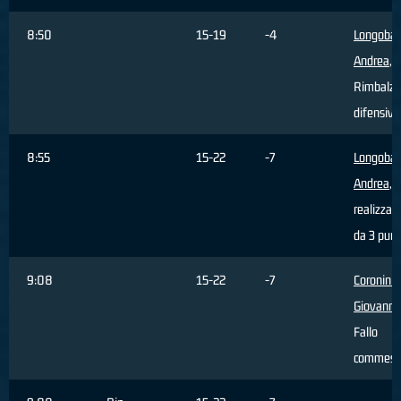
8:50
15-19
-4
Longobar
Andrea
,
Rimbalzo
difensivo
8:55
15-22
-7
Longobar
Andrea
, 
realizzat
da 3 punt
9:08
15-22
-7
Coronini
Giovanni
,
Fallo
commess