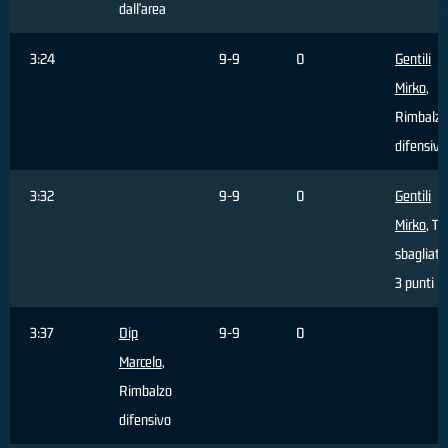
dall'area
3:24
9-9
0
Gentili
Mirko
,
Rimbalzo
difensivo
3:32
9-9
0
Gentili
Mirko
, Ti
sbagliato
3 punti
3:37
Dip
9-9
0
Marcelo
,
Rimbalzo
difensivo