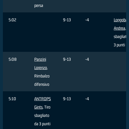
persa
5:02
9-13
-4
Longobar
Andrea
, 
sbagliato
3 punti
5:08
Panzini
9-13
-4
Lorenzo
,
Rimbalzo
difensivo
5:10
ANTROPS
9-13
-4
Gints
, Tiro
sbagliato
da 3 punti