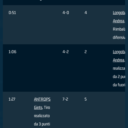
0:51
4-0
4
Longobar
Andrea
,
Rimbalzo
difensivo
1:06
4-2
2
Longobar
Andrea
, 
realizzat
da 2 punt
da fuori 
1:27
ANTROPS
7-2
5
Gints
, Tiro
realizzato
da 3 punti