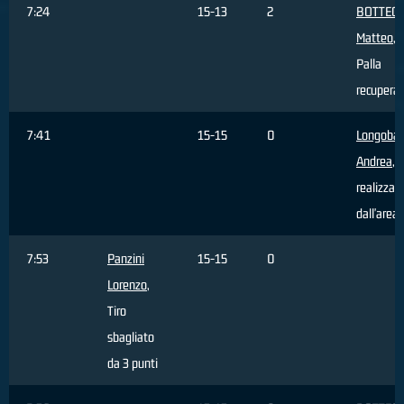
7:24
15-13
2
BOTTEGH
Matteo
,
Palla
recupera
7:41
15-15
0
Longobar
Andrea
, 
realizzat
dall'area
7:53
Panzini
15-15
0
Lorenzo
,
Tiro
sbagliato
da 3 punti