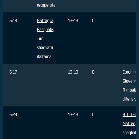
recuperata
6:14
Battaglia
13-13
0
Pasquale
,
Tiro
sbagliato
dall'area
6:17
13-13
0
Coronini
Giovanni
,
Rimbalzo
difensivo
6:23
13-13
0
BOTTEGH
Matteo
, 
sbagliato