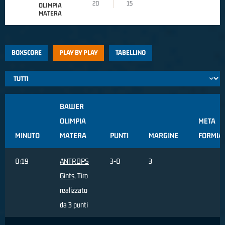
20
15
OLIMPIA
MATERA
BOXSCORE
PLAY BY PLAY
TABELLINO
BAWER
OLIMPIA
META
MINUTO
MATERA
PUNTI
MARGINE
FORMIA
0:19
ANTROPS
3-0
3
Gints
, Tiro
realizzato
da 3 punti