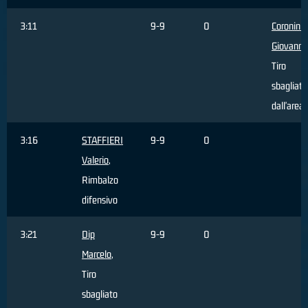
3:11
9-9
0
Coronini
Giovanni
,
Tiro
sbagliato
dall'area
3:16
STAFFIERI
9-9
0
Valerio
,
Rimbalzo
difensivo
3:21
Dip
9-9
0
Marcelo
,
Tiro
sbagliato