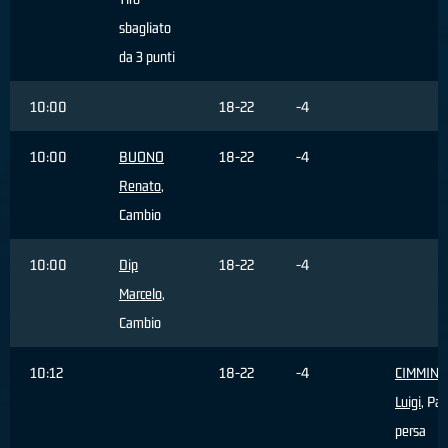
sbagliato
da 3 punti
10:00
18-22
-4
10:00
BUONO
18-22
-4
Renato
,
Cambio
10:00
Dip
18-22
-4
Marcelo
,
Cambio
10:12
18-22
-4
CIMMINE
Luigi
, Pal
persa