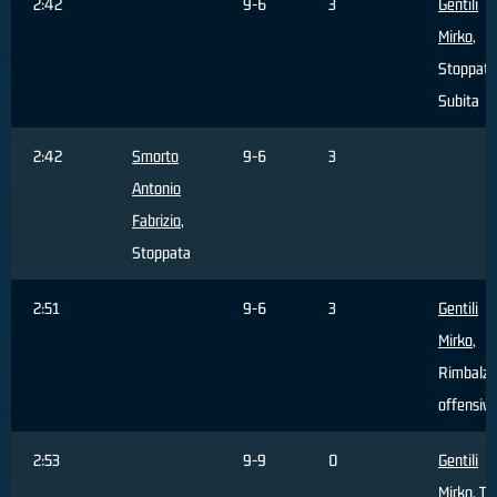
2:42
9-6
3
Gentili
Mirko
,
Stoppata
Subita
2:42
Smorto
9-6
3
Antonio
Fabrizio
,
Stoppata
2:51
9-6
3
Gentili
Mirko
,
Rimbalzo
offensiv
2:53
9-9
0
Gentili
Mirko
, Ti