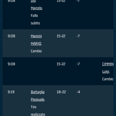
9:08
Dip
15-22
-7
Marcelo
,
Fallo
subito
9:08
Mancini
15-22
-7
MARIO
,
Cambio
9:08
15-22
-7
CIMMINE
Luigi
,
Cambio
9:19
Battaglia
18-22
-4
Pasquale
,
Tiro
realizzato