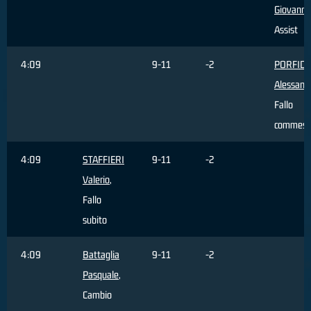
Giovanni
,
Assist
4:09
9-11
-2
PORFID
Alessand
Fallo
commess
4:09
STAFFIERI
9-11
-2
Valerio
,
Fallo
subito
4:09
Battaglia
9-11
-2
Pasquale
,
Cambio