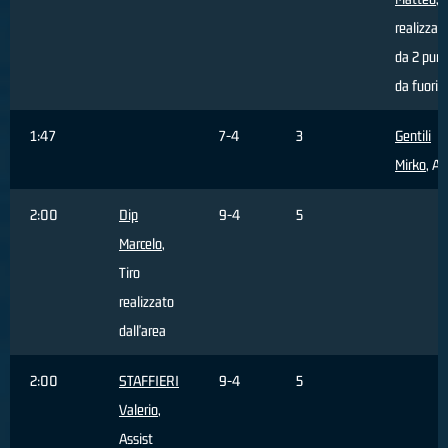
realizzat
da 2 punt
da fuori 
1:47
7-4
3
Gentili
Mirko
, As
2:00
Dip
9-4
5
Marcelo
,
Tiro
realizzato
dall'area
2:00
STAFFIERI
9-4
5
Valerio
,
Assist