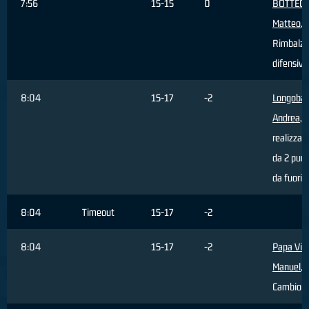
7:56
15-15
0
BOTTEGH
Matteo
,
Rimbalzo
difensivo
8:04
15-17
-2
Longobar
Andrea
, 
realizzat
da 2 punt
da fuori 
8:04
Timeout
15-17
-2
8:04
15-17
-2
Papa Vict
Manuel
,
Cambio