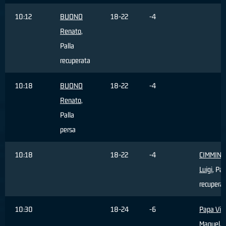
10:12
BUONO
18-22
-4
Renato
,
Palla
recuperata
10:18
BUONO
18-22
-4
Renato
,
Palla
persa
10:18
18-22
-4
CIMMINE
Luigi
, Pal
recupera
10:30
18-24
-6
Papa Vict
Manuel
, 