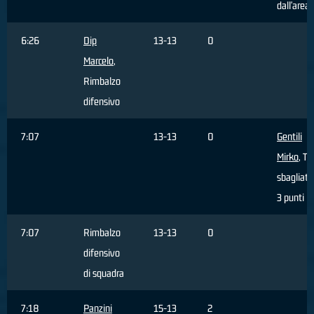
dall'area
6:26
Dip
13-13
0
Marcelo
,
Rimbalzo
difensivo
7:07
13-13
0
Gentili
Mirko
, Ti
sbagliato
3 punti
7:07
Rimbalzo
13-13
0
difensivo
di squadra
7:18
Panzini
15-13
2