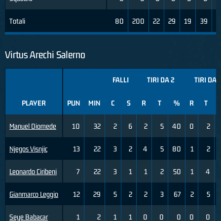
Totali
80
200
22
29
19
39
Virtus Arechi Salerno
FALLI
TIRI DA 2
TIRI DA 
PLAYER
PUN
MIN
C
S
R
T
%
R
T
Manuel Diomede
10
32
2
6
2
5
40
0
2
Njegos Visnjic
13
22
3
2
4
5
80
1
2
Leonardo Ciribeni
7
22
3
1
1
2
50
1
4
Gianmarco Leggio
12
29
5
2
2
3
67
2
5
Seye Babacar
1
2
1
1
0
0
0
0
0