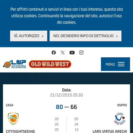
Per offrirti contenuti e servizi in linea con i tuoi interessi, questo sito
utilizza cookies. Continuando la navigazione del sito, autorizzi l’uso
dei cookies.
SÌ, AUTORIZZO
NO, DESIDERO INFO DI DETTAGLIO
Salta al contenuto principale
MENU
Toggle
navigati
Data:
21/12/2019 20:30
CASA
OSPITE
80
—
66
20
20
20
24
20
13
CITYSIGHTSEEING
LARS VIRTUS ARECHI