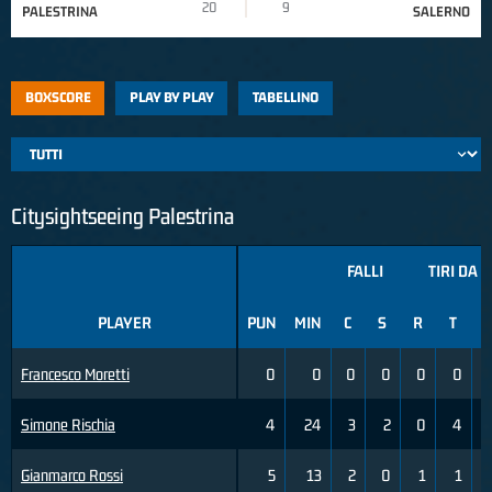
20
9
PALESTRINA
SALERNO
BOXSCORE
PLAY BY PLAY
TABELLINO
Citysightseeing Palestrina
FALLI
TIRI DA 2
PLAYER
PUN
MIN
C
S
R
T
Francesco Moretti
0
0
0
0
0
0
Simone Rischia
4
24
3
2
0
4
Gianmarco Rossi
5
13
2
0
1
1
1