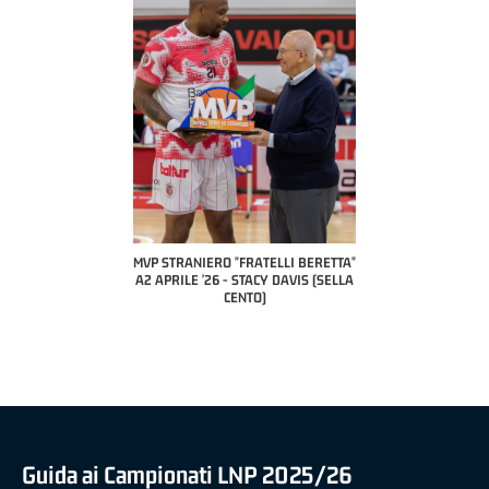
TELLI BERETTA"
MVP STRANIERO "FRATELLI BERETTA"
MVP "FRATELLI BERETTA"
UCA CESANA (UEB
A2 APRILE '26 - STACY DAVIS (SELLA
DILAS B NAZIONALE APRIL
VIDALE)
CENTO)
MARCO RESTELLI (TAV TR
BRIANZA BASKET)
Guida ai Campionati LNP 2025/26