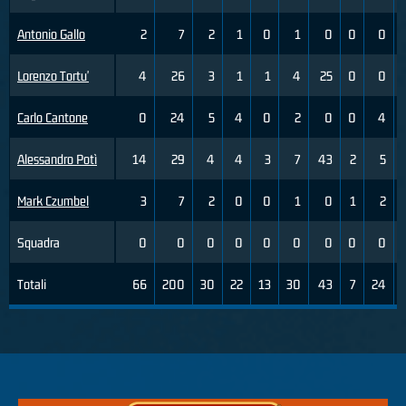
Antonio Gallo
2
7
2
1
0
1
0
0
0
Lorenzo Tortu'
4
26
3
1
1
4
25
0
0
Carlo Cantone
0
24
5
4
0
2
0
0
4
Alessandro Potì
14
29
4
4
3
7
43
2
5
Mark Czumbel
3
7
2
0
0
1
0
1
2
Squadra
0
0
0
0
0
0
0
0
0
Totali
66
200
30
22
13
30
43
7
24