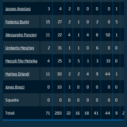
Jacopo Anastasi
3
4
2
0
0
0
0
1
2
Federico Burini
15
27
2
1
0
2
0
5
9
Alessandro Panzieri
11
22
4
1
4
8
50
1
3
Umberto Meschini
2
31
1
1
0
6
0
0
2
Meccoli filip Metejka
4
25
3
5
1
3
33
0
1
Matteo Orlandi
11
30
2
2
4
9
44
1
4
Jonas Bracci
0
10
1
0
0
0
0
0
0
Squadra
0
0
0
0
0
0
0
0
0
Totali
71
200
22
16
18
41
44
9
28