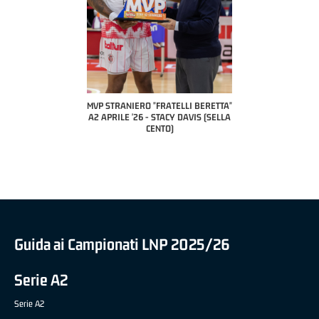
COACH OF T
A2 APR
PILLAST
TRANIERO "FRATELLI BERETTA"
MVP "FRATELLI BERETTA" SAMUEL
RILE '26 - STACY DAVIS (SELLA
DILAS B NAZIONALE APRILE '26 -
CENTO)
MARCO RESTELLI (TAV TREVIGLIO
BRIANZA BASKET)
Guida ai Campionati LNP 2025/26
Serie A2
Serie A2