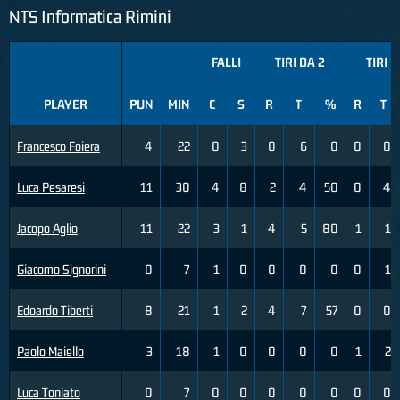
NTS Informatica Rimini
FALLI
TIRI DA 2
TIRI D
PLAYER
PUN
MIN
C
S
R
T
%
R
T
Francesco Foiera
4
22
0
3
0
6
0
0
0
Luca Pesaresi
11
30
4
8
2
4
50
0
4
Jacopo Aglio
11
22
3
1
4
5
80
1
1
Giacomo Signorini
0
7
1
0
0
0
0
0
1
Edoardo Tiberti
8
21
1
2
4
7
57
0
0
Paolo Maiello
3
18
1
0
0
0
0
1
2
Luca Toniato
0
7
0
0
0
0
0
0
0