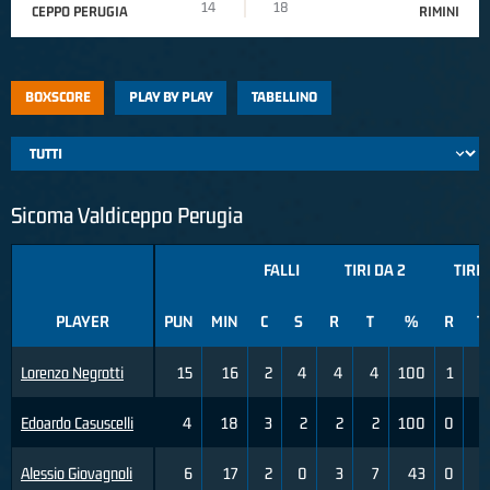
14
18
CEPPO PERUGIA
RIMINI
BOXSCORE
PLAY BY PLAY
TABELLINO
Sicoma Valdiceppo Perugia
FALLI
TIRI DA 2
TIRI 
PLAYER
PUN
MIN
C
S
R
T
%
R
T
Lorenzo Negrotti
15
16
2
4
4
4
100
1
3
Edoardo Casuscelli
4
18
3
2
2
2
100
0
4
Alessio Giovagnoli
6
17
2
0
3
7
43
0
0