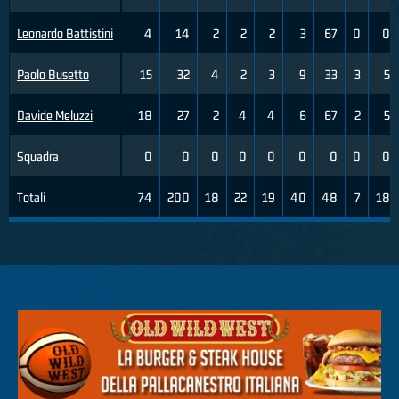
Leonardo Battistini
4
14
2
2
2
3
67
0
0
Paolo Busetto
15
32
4
2
3
9
33
3
5
Davide Meluzzi
18
27
2
4
4
6
67
2
5
Squadra
0
0
0
0
0
0
0
0
0
Totali
74
200
18
22
19
40
48
7
18