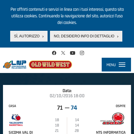
Per offrirti contenuti e servizi in linea con i tuoi interessi, questo sito
utilizza cookies. Continuando la navigazione del sito, autorizzi l’uso
dei cookies.
SÌ, AUTORIZZO
NO, DESIDERO INFO DI DETTAGLIO
Salta al contenuto principale
MENU
Toggle
navigati
Data:
02/10/2016 18:00
CASA
OSPITE
71
—
74
18
14
18
14
21
28
SICOMA VAL DI
NTS INFORMATICA