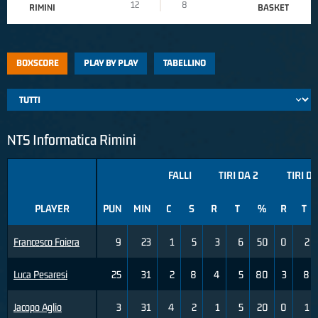
12
8
RIMINI
BASKET
BOXSCORE
PLAY BY PLAY
TABELLINO
NTS Informatica Rimini
FALLI
TIRI DA 2
TIRI DA
PLAYER
PUN
MIN
C
S
R
T
%
R
T
Francesco Foiera
9
23
1
5
3
6
50
0
2
Luca Pesaresi
25
31
2
8
4
5
80
3
8
Jacopo Aglio
3
31
4
2
1
5
20
0
1