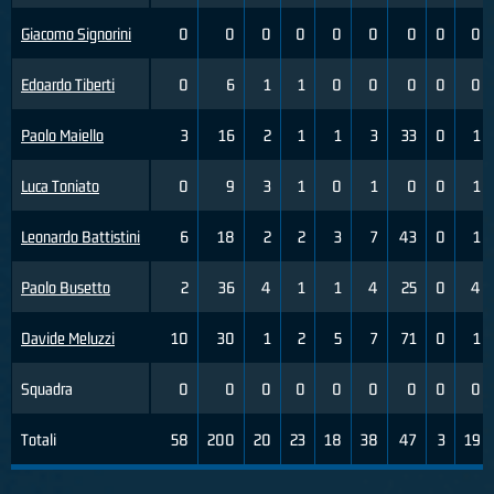
Giacomo Signorini
0
0
0
0
0
0
0
0
0
Edoardo Tiberti
0
6
1
1
0
0
0
0
0
Paolo Maiello
3
16
2
1
1
3
33
0
1
Luca Toniato
0
9
3
1
0
1
0
0
1
Leonardo Battistini
6
18
2
2
3
7
43
0
1
Paolo Busetto
2
36
4
1
1
4
25
0
4
Davide Meluzzi
10
30
1
2
5
7
71
0
1
Squadra
0
0
0
0
0
0
0
0
0
Totali
58
200
20
23
18
38
47
3
19