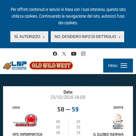
Per offrirti contenuti e servizi in linea con i tuoi interessi, questo sito
utilizza cookies. Continuando la navigazione del sito, autorizzi l’uso
dei cookies.
SÌ, AUTORIZZO
NO, DESIDERO INFO DI DETTAGLIO
Salta al contenuto principale
MENU
Toggle
navigati
Data:
23/10/2016 18:00
CASA
OSPITE
58
—
59
18
23
10
15
18
13
NTS INFORMATICA
IL GLOBO ISERNIA