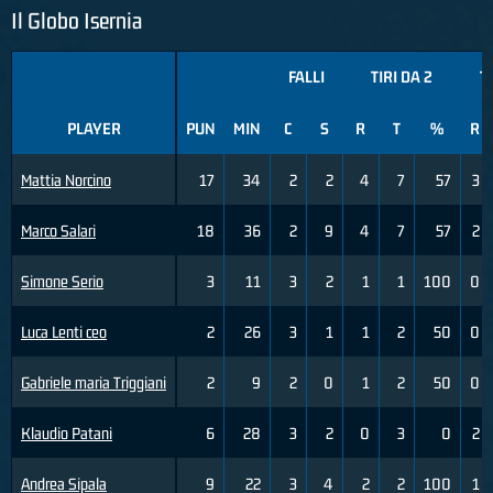
Il Globo Isernia
FALLI
TIRI DA 2
T
PLAYER
PUN
MIN
C
S
R
T
%
R
Mattia Norcino
17
34
2
2
4
7
57
3
Marco Salari
18
36
2
9
4
7
57
2
Simone Serio
3
11
3
2
1
1
100
0
Luca Lenti ceo
2
26
3
1
1
2
50
0
Gabriele maria Triggiani
2
9
2
0
1
2
50
0
Klaudio Patani
6
28
3
2
0
3
0
2
Andrea Sipala
9
22
3
4
2
2
100
1