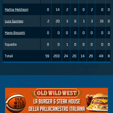
Mattia Melchiorri
0
14
2
0
0
2
0
0
Luca Gazineo
2
20
3
0
1
3
33
0
Mario Bisciotti
0
0
0
0
0
0
0
0
Squadra
0
0
1
0
0
0
0
0
Totali
59
200
24
20
14
29
48
8