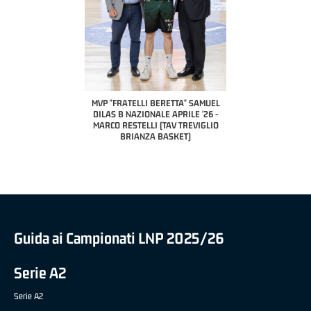
COACH OF THE MONTH
A2 APRILE '26 
PILLASTRINI (UE
CIVIDAL
O "FRATELLI BERETTA"
MVP "FRATELLI BERETTA" SAMUEL
 - STACY DAVIS (SELLA
DILAS B NAZIONALE APRILE '26 -
CENTO)
MARCO RESTELLI (TAV TREVIGLIO
BRIANZA BASKET)
Guida ai Campionati LNP 2025/26
Serie A2
Serie A2