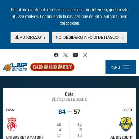
Per offrirti contenuti e servizi in linea con i tuoi interessi, questo sito
utilizza cookies. Continuando la navigazione del sito, autorizzi l’uso
dei cookies.
SÌ, AUTORIZZO
NO, DESIDERO INFO DI DETTAGLIO
Salta al contenuto principale
MENU
Toggle
navigati
Data:
20/11/2016 18:00
CASA
OSPITE
84
—
57
28
18
14
15
17
10
UNIBASKET AMATORI
AL DISCOUNT