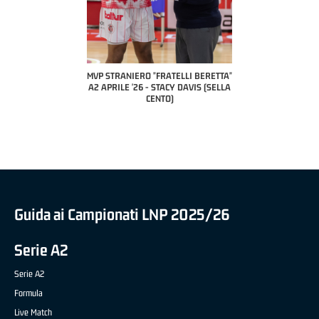
COAC
P
MVP STRANIERO "FRATELLI BERETTA"
MVP "FRATELLI BERETTA" SAMUEL
A2 APRILE '26 - STACY DAVIS (SELLA
DILAS B NAZIONALE APRILE '26 -
CENTO)
MARCO RESTELLI (TAV TREVIGLIO
BRIANZA BASKET)
Guida ai Campionati LNP 2025/26
Serie A2
Serie A2
Formula
Live Match