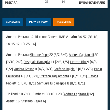
25
14
PESCARA
DYNAMIC VENAFRO
BOXSCORE
PLAY BY PLAY
TABELLINO
Amatori Pescara - Al Discount General DAP Venafro 84-57 (28-18,
14-15, 17-10, 25-14)
Amatori Pescara:
Simone Pepe
22 (5/7, 3/9),
Andrea Capitanelli
20
(7/10, 2/2),
Pasquale Battaglia
11 (2/5, 1/5),
Matteo Bini
9 (4/5,
0/2),
Andrea Grosso
8 (4/7, 0/1),
Stefano Rajola
6 (0/3, 2/6),
Paolo
Pelliccione
6 (3/3, 0/1),
Stefano Tagliamonte
1 (0/1, 0/1),
Davide
Paoletti
1 (0/0, 0/1),
Samuele Di giuseppe
0 (0/1, 0/1)
Tiri liberi: 10 / 13 - Rimbalzi: 38 10 + 28 (
Andrea Capitanelli
12) -
Assist: 16 (
Stefano Rajola
6)