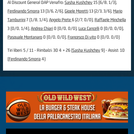
Al Discount General DAP Venafro:
Sasha Kushchev
15 (6/8, 1/3),
Ferdinando Smorra
13 (3/6, 2/6),
Gioele Moretti
13 (2/3, 3/6),
Mario
Tamburrini
7 (1/8, 1/4),
Angelo Prete
6 (2/7, 0/0),
Raffaele Minchella
3 (0/0, 1/4),
Andrea Chiari
0 (0/0, 0/0),
Luca Cancelli
0 (0/0, 0/0),
Pasquale Montanaro
0 (0/0, 0/0),
Francesco Di vito
0 (0/0, 0/0)
Tiri liberi: 5 / 11 - Rimbalzi: 30 4 + 26 (
Sasha Kushchev
9) - Assist: 10
(
Ferdinando Smorra
4)