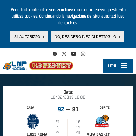
Per offrirti contenuti e servizi in linea con i tuoi interessi, questo sito
utilizza cookies. Continuando la navigazione del sito, autorizzi l’uso
dei cookies.
SÌ, AUTORIZZO
NO, DESIDERO INFO DI DETTAGLIO
Salta al contenuto principale
MENU
Toggle
navigati
Data:
16/02/2019 16:00
CASA
OSPITE
92
—
81
21
16
25
19
22
20
LUISS ROMA
ALFA BASKET