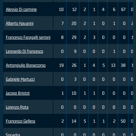
Alessio Di carmine
10
12
2
1
4
6
67
0
Alberto Navarini
7
20
2
1
0
1
0
2
Francesco Faragalli serroni
8
29
2
3
0
0
0
1
Leonardo Di francesco
0
9
0
0
0
1
0
0
Antongiulio Bonaccorso
19
26
1
4
5
13
38
1
Gabriele Martucci
0
3
0
0
0
0
0
0
Jacopo Bristot
1
10
1
1
0
0
0
0
Lorenzo Rota
0
0
0
0
0
0
0
0
Francesco Gellera
2
14
5
1
1
2
50
0
Squadra
0
0
0
0
0
0
0
0