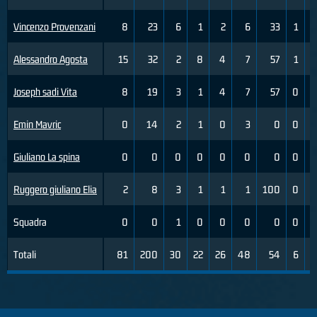
Vincenzo Provenzani
8
23
6
1
2
6
33
1
Alessandro Agosta
15
32
2
8
4
7
57
1
Joseph sadi Vita
8
19
3
1
4
7
57
0
Emin Mavric
0
14
2
1
0
3
0
0
Giuliano La spina
0
0
0
0
0
0
0
0
Ruggero giuliano Elia
2
8
3
1
1
1
100
0
Squadra
0
0
1
0
0
0
0
0
Totali
81
200
30
22
26
48
54
6
1