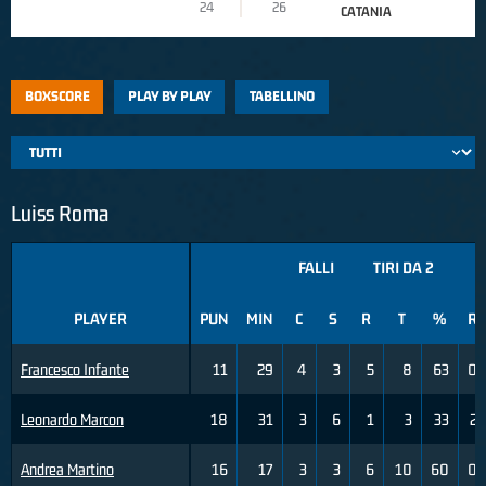
24
26
CATANIA
BOXSCORE
PLAY BY PLAY
TABELLINO
Luiss Roma
FALLI
TIRI DA 2
PLAYER
PUN
MIN
C
S
R
T
%
R
Francesco Infante
11
29
4
3
5
8
63
0
Leonardo Marcon
18
31
3
6
1
3
33
2
Andrea Martino
16
17
3
3
6
10
60
0