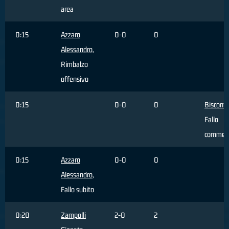
area
0:15
Azzaro
0-0
0
Alessandro
,
Rimbalzo
offensivo
0:15
0-0
0
Bisconti
Fallo
commes
0:15
Azzaro
0-0
0
Alessandro
,
Fallo subito
0:20
Zampolli
2-0
2