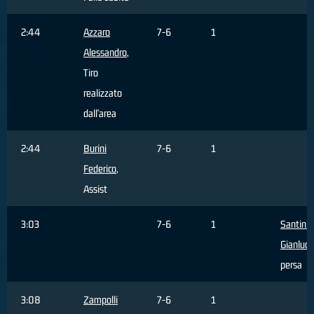
2:44
Azzaro
7-6
1
Alessandro
,
Tiro
realizzato
dall'area
2:44
Burini
7-6
1
Federico
,
Assist
3:03
7-6
1
Santini
Gianluca
persa
3:08
Zampolli
7-6
1