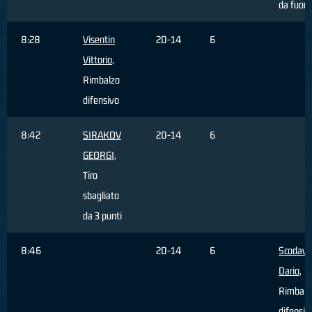
da fuori
8:28
Visentin
20-14
6
Vittorio
,
Rimbalzo
difensivo
8:42
SIRAKOV
20-14
6
GEORGI
,
Tiro
sbagliato
da 3 punti
8:46
20-14
6
Scodavo
Dario
,
Rimbalz
difensiv