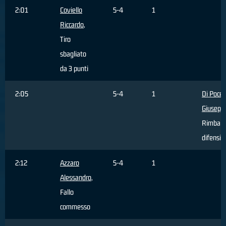
2:01
Coviello
5-4
1
Riccardo
,
Tiro
sbagliato
da 3 punti
2:05
5-4
1
Di Poce
Giusepp
Rimbalz
difensiv
2:12
Azzaro
5-4
1
Alessandro
,
Fallo
commesso