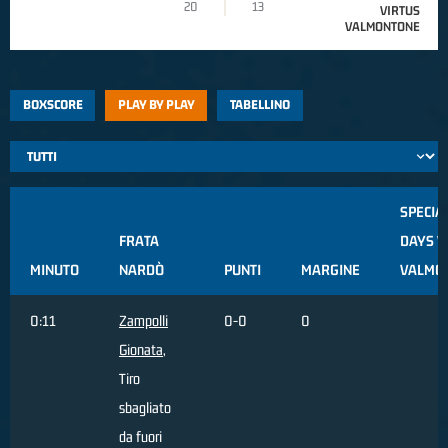
20
13
VIRTUS
VALMONTONE
BOXSCORE
PLAY BY PLAY
TABELLINO
SPECIA
FRATA
DAYS V
MINUTO
NARDÒ
PUNTI
MARGINE
VALMO
0:11
Zampolli
0-0
0
Gionata
,
Tiro
sbagliato
da fuori