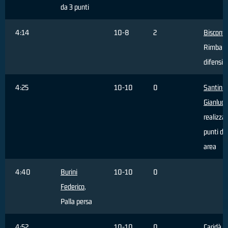
da 3 punti
4:14
10-8
2
Bisconti
Rimbalz
difensiv
4:25
10-10
0
Santini
Gianluca
realizza
punti da
area
4:40
Burini
10-10
0
Federico
,
Palla persa
4:52
10-10
0
Caridà 