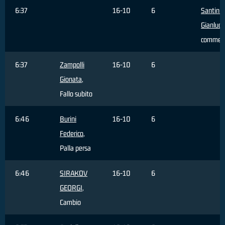
6:37
16-10
6
Santini
Gianluca
commes
6:37
Zampolli
16-10
6
Gionata
,
Fallo subito
6:46
Burini
16-10
6
Federico
,
Palla persa
6:46
SIRAKOV
16-10
6
GEORGI
,
Cambio