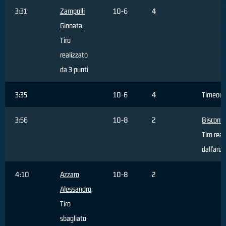
3:31
Zampolli
10-6
4
Gionata
,
Tiro
realizzato
da 3 punti
3:35
10-6
4
Timeout
3:56
10-8
2
Bisconti
Tiro real
dall'area
4:10
Azzaro
10-8
2
Alessandro
,
Tiro
sbagliato