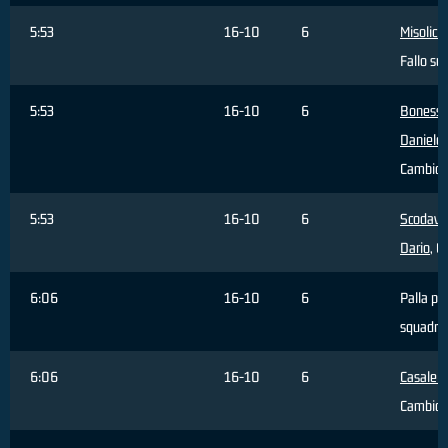
5:53
16-10
6
Misolic 
Fallo su
5:53
16-10
6
Bonessi
Daniele
,
Cambio
5:53
16-10
6
Scodavo
Dario
, C
6:06
16-10
6
Palla pe
squadra
6:06
16-10
6
Casale G
Cambio