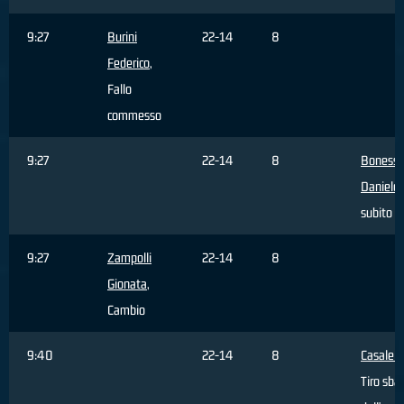
9:27
Burini
22-14
8
Federico
,
Fallo
commesso
9:27
22-14
8
Bonessi
Daniele
,
subito
9:27
Zampolli
22-14
8
Gionata
,
Cambio
9:40
22-14
8
Casale G
Tiro sba