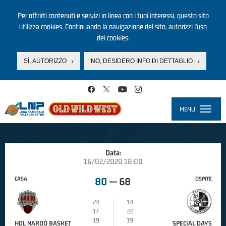
Per offrirti contenuti e servizi in linea con i tuoi interessi, questo sito
utilizza cookies. Continuando la navigazione del sito, autorizzi l’uso
dei cookies.
SÌ, AUTORIZZO
NO, DESIDERO INFO DI DETTAGLIO
Salta al contenuto principale
MENU
Toggle
navigati
Data:
16/02/2020 18:00
CASA
OSPITE
80
—
68
24
14
17
22
19
19
HDL NARDÒ BASKET
SPECIAL DAYS