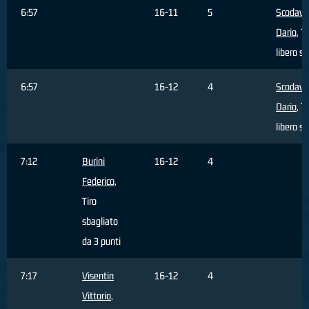
6:57
16-11
5
Scodavo
Dario
, Ti
libero s
6:57
16-12
4
Scodavo
Dario
, Ti
libero s
7:12
Burini
16-12
4
Federico
,
Tiro
sbagliato
da 3 punti
7:17
Visentin
16-12
4
Vittorio
,