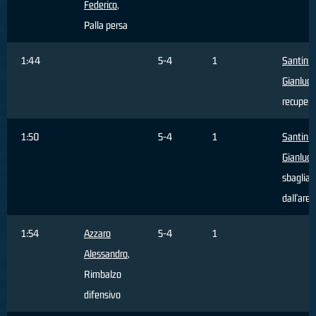
Federico
,
Palla persa
1:44
5-4
1
Santini
Gianluca
recupera
1:50
5-4
1
Santini
Gianluca
sbagliat
dall'area
1:54
Azzaro
5-4
1
Alessandro
,
Rimbalzo
difensivo