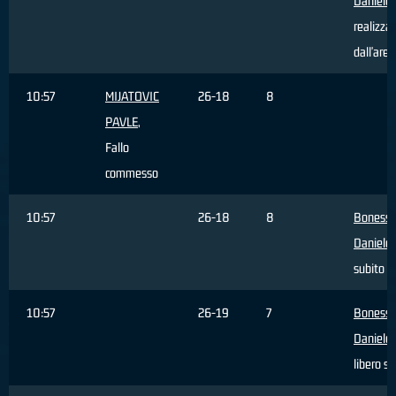
Daniele
,
realizza
dall'area
10:57
MIJATOVIC
26-18
8
PAVLE
,
Fallo
commesso
10:57
26-18
8
Bonessi
Daniele
,
subito
10:57
26-19
7
Bonessi
Daniele
,
libero s