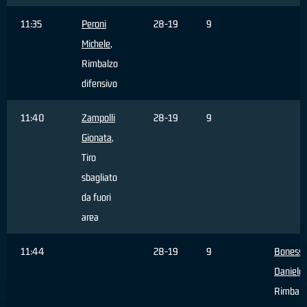
11:35
Peroni
28-19
9
Michele
,
Rimbalzo
difensivo
11:40
Zampolli
28-19
9
Gionata
,
Tiro
sbagliato
da fuori
area
11:44
28-19
9
Bonessi
Daniele
,
Rimbalz