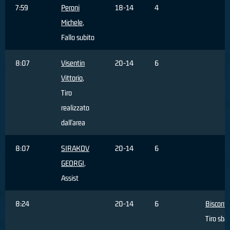
7:59
Peroni
18-14
4
Michele
,
Fallo subito
8:07
Visentin
20-14
6
Vittorio
,
Tiro
realizzato
dall'area
8:07
SIRAKOV
20-14
6
GEORGI
,
Assist
8:24
20-14
6
Bisconti
Tiro sba