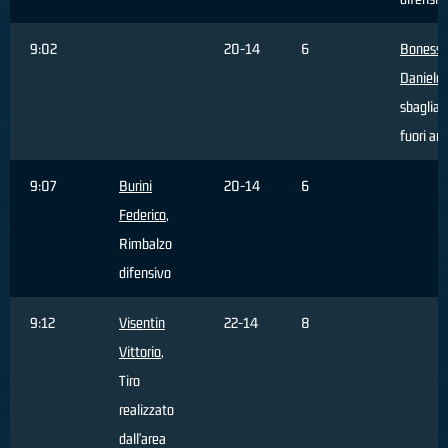
9:02
20-14
6
Bonessi
Daniele
,
sbagliat
fuori ar
9:07
Burini
20-14
6
Federico
,
Rimbalzo
difensivo
9:12
Visentin
22-14
8
Vittorio
,
Tiro
realizzato
dall'area