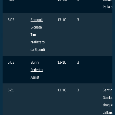
Palla pe
5:03
Zampolli
13-10
3
Gionata
,
Tiro
realizzato
da 3 punti
5:03
Burini
13-10
3
Federico
,
Assist
5:21
13-10
3
Santini
Gianluca
sbagliat
dall'area