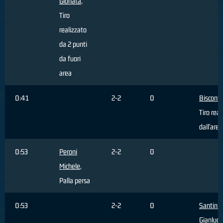
Gionata
,
Tiro
realizzato
da 2 punti
da fuori
area
0:41
2-2
0
Bisconti
Tiro real
dall'area
0:53
Peroni
2-2
0
Michele
,
Palla persa
0:53
2-2
0
Santini
Gianluca