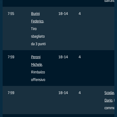
dall'area
7:55
Burini
18-14
4
Federico
,
Tiro
sbagliato
da 3 punti
7:59
Peroni
18-14
4
Michele
,
Rimbalzo
offensivo
7:59
18-14
4
Scodavo
Dario
, F
commes