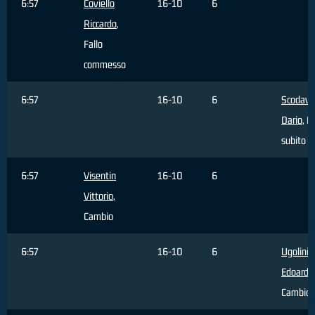
6:57
Coviello
16-10
6
Riccardo
,
Fallo
commesso
6:57
16-10
6
Scodavo
Dario
, F
subito
6:57
Visentin
16-10
6
Vittorio
,
Cambio
6:57
16-10
6
Ugolini
Edoardo
Cambio