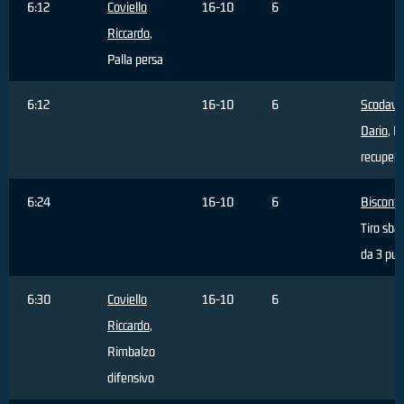
6:12
Coviello
16-10
6
Riccardo
,
Palla persa
6:12
16-10
6
Scodavo
Dario
, P
recupera
6:24
16-10
6
Bisconti
Tiro sba
da 3 pun
6:30
Coviello
16-10
6
Riccardo
,
Rimbalzo
difensivo