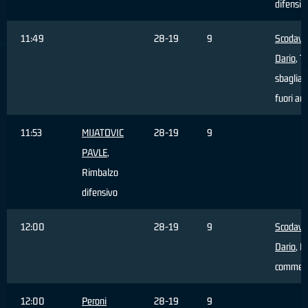
difensiv
11:49
28-19
9
Scodavo
Dario
, Ti
sbagliat
fuori ar
11:53
MIJATOVIC
28-19
9
PAVLE
,
Rimbalzo
difensivo
12:00
28-19
9
Scodavo
Dario
, F
commes
12:00
Peroni
28-19
9