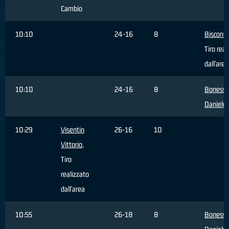
Cambio
10:10
24-16
8
Bisconti
Tiro real
dall'area
10:10
24-16
8
Bonessi
Daniele
,
10:29
Visentin
26-16
10
Vittorio
,
Tiro
realizzato
dall'area
10:55
26-18
8
Bonessi