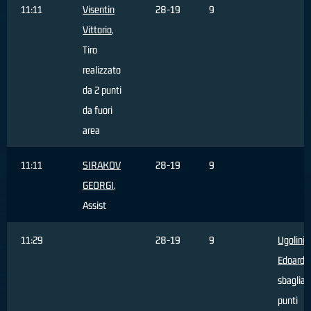
11:11
Visentin
28-19
9
Vittorio
,
Tiro
realizzato
da 2 punti
da fuori
area
11:11
SIRAKOV
28-19
9
GEORGI
,
Assist
11:29
28-19
9
Ugolini
Edoardo
sbagliat
punti