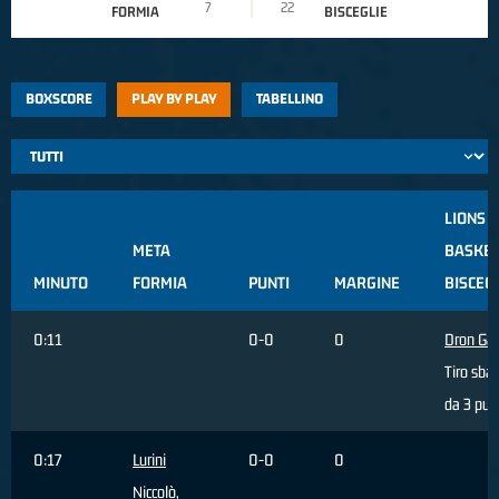
7
22
FORMIA
BISCEGLIE
BOXSCORE
PLAY BY PLAY
TABELLINO
LIONS
META
BASKE
MINUTO
FORMIA
PUNTI
MARGINE
BISCEG
0:11
0-0
0
Dron Gab
Tiro sbag
da 3 pun
0:17
Lurini
0-0
0
Niccolò
,