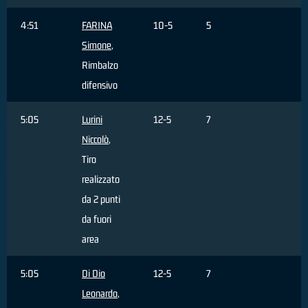
4:51
FARINA
10-5
5
Simone
,
Rimbalzo
difensivo
5:05
Lurini
12-5
7
Niccolò
,
Tiro
realizzato
da 2 punti
da fuori
area
5:05
Di Dio
12-5
7
Leonardo
,