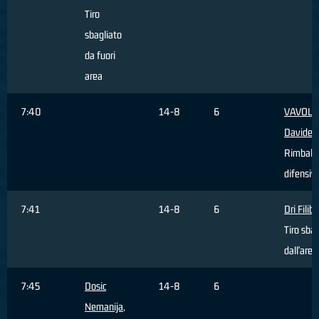
Tiro
sbagliato
da fuori
area
7:40
14-8
6
VAVOLI
Davide
,
Rimbalz
difensiv
7:41
14-8
6
Dri Filib
Tiro sbag
dall'area
7:45
Dosic
14-8
6
Nemanija
,