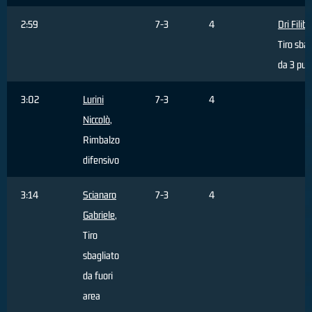
2:59
7-3
4
Dri Filib
Tiro sbag
da 3 pun
3:02
Lurini
7-3
4
Niccolò
,
Rimbalzo
difensivo
3:14
Scianaro
7-3
4
Gabriele
,
Tiro
sbagliato
da fuori
area