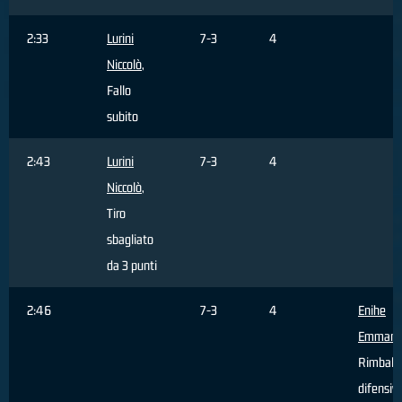
2:33
Lurini
7-3
4
Niccolò
,
Fallo
subito
2:43
Lurini
7-3
4
Niccolò
,
Tiro
sbagliato
da 3 punti
2:46
7-3
4
Enihe
Emmanu
Rimbalz
difensiv