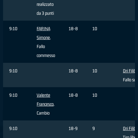
realizzato
da 3 punti
9:10
FARINA
18-8
10
Simone
,
Fallo
commesso
9:10
18-8
10
Dri Filib
Fallo sub
9:10
Valente
18-8
10
Francesco
,
Cambio
9:10
18-9
9
Dri Filib
Tiro libe