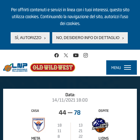
Per offrirti contenuti e servizi in linea con i tuoi interessi, questo sito
utilizza cookies. Continuando la navigazione del sito, autorizzi l’uso
dei cookies.
SÌ, AUTORIZZO
NO, DESIDERO INFO DI DETTAGLIO
Salta al contenuto principale
MENU
Toggle
navigati
Data:
14/11/2021 18:00
CASA
OSPITE
44
—
78
18
13
11
21
8
22
META
LIONS