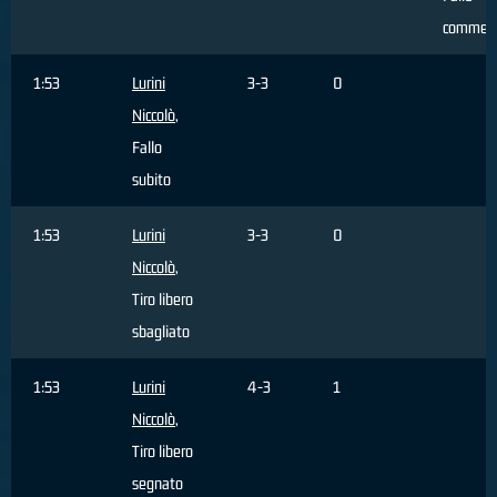
commes
1:53
Lurini
3-3
0
Niccolò
,
Fallo
subito
1:53
Lurini
3-3
0
Niccolò
,
Tiro libero
sbagliato
1:53
Lurini
4-3
1
Niccolò
,
Tiro libero
segnato