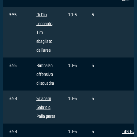
3:55
Di Dio
10-5
5
Leonardo
,
Tiro
sbagliato
dall'area
3:55
Rimbalzo
10-5
5
offensivo
di squadra
3:58
Scianaro
10-5
5
Gabriele
,
Palla persa
3:58
10-5
5
Tibs Gia