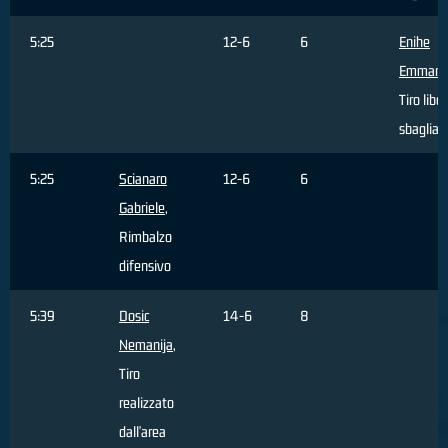
5:25
12-6
6
Enihe
Emmanu
Tiro libe
sbagliat
5:25
Scianaro
12-6
6
Gabriele
,
Rimbalzo
difensivo
5:39
Dosic
14-6
8
Nemanija
,
Tiro
realizzato
dall'area