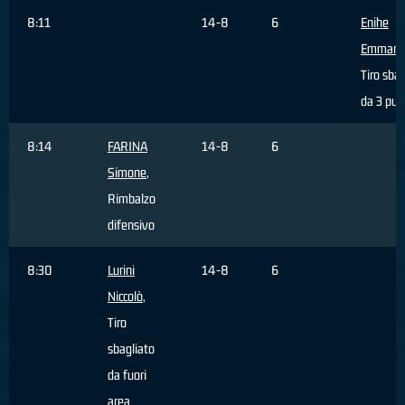
8:11
14-8
6
Enihe
Emmanu
Tiro sbag
da 3 pun
8:14
FARINA
14-8
6
Simone
,
Rimbalzo
difensivo
8:30
Lurini
14-8
6
Niccolò
,
Tiro
sbagliato
da fuori
area