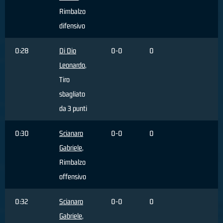
Rimbalzo
difensivo
0:28
Di Dio
0-0
0
Leonardo
,
Tiro
sbagliato
da 3 punti
0:30
Scianaro
0-0
0
Gabriele
,
Rimbalzo
offensivo
0:32
Scianaro
0-0
0
Gabriele
,