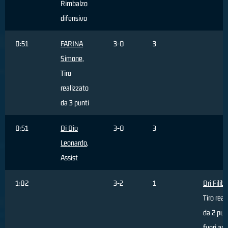
Rimbalzo
difensivo
0:51
FARINA
3-0
3
Simone
,
Tiro
realizzato
da 3 punti
0:51
Di Dio
3-0
3
Leonardo
,
Assist
1:02
3-2
1
Dri Filib
Tiro real
da 2 pun
fuori are