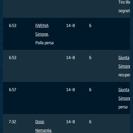
Tiro libe
segnato
6:53
FARINA
14-8
6
Simone
,
Palla persa
6:53
14-8
6
Giunta
Simone
,
recupera
6:57
14-8
6
Giunta
Simone
,
persa
7:32
Dosic
14-8
6
Nemanija
,