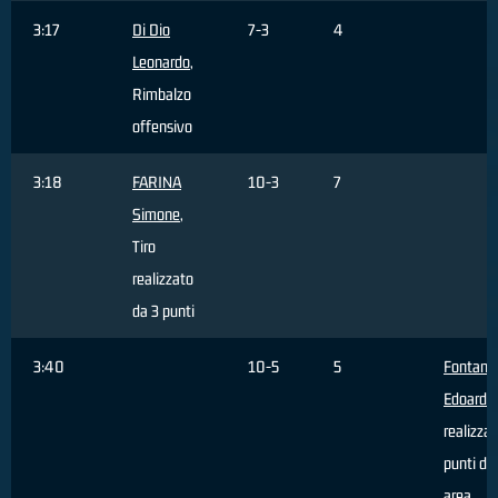
3:17
Di Dio
7-3
4
Leonardo
,
Rimbalzo
offensivo
3:18
FARINA
10-3
7
Simone
,
Tiro
realizzato
da 3 punti
3:40
10-5
5
Fontana
Edoardo
realizza
punti da 
area