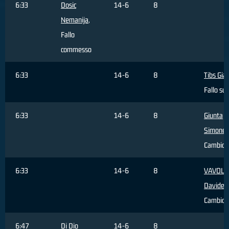
6:33
Dosic
14-6
8
Nemanija
,
Fallo
commesso
6:33
14-6
8
Tibs Gia
Fallo sub
6:33
14-6
8
Giunta
Simone
,
Cambio
6:33
14-6
8
VAVOLI
Davide
,
Cambio
6:47
Di Dio
14-6
8