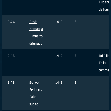
Tiro sbag
da fuori
8:44
Dosic
14-8
6
Nemanija
,
Rimbalzo
difensivo
8:46
14-8
6
Dri Filib
Fallo
commes
8:46
Schivo
14-8
6
Federico
,
Fallo
subito