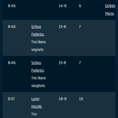
8:46
14-8
6
GIANNIN
Marco
, 
8:46
Schivo
15-8
7
Federico
,
Tiro libero
segnato
8:46
Schivo
15-8
7
Federico
,
Tiro libero
sbagliato
8:57
Lurini
18-8
10
Niccolò
,
Tiro