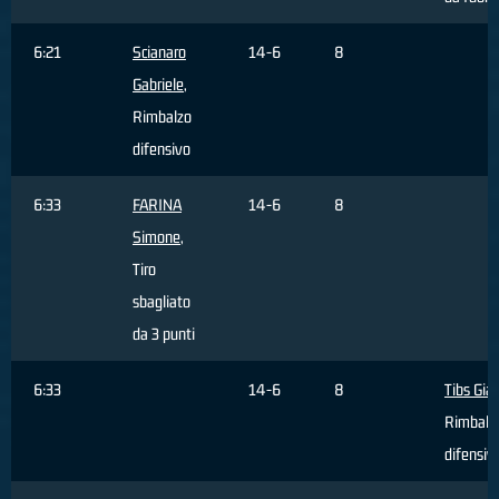
6:21
Scianaro
14-6
8
Gabriele
,
Rimbalzo
difensivo
6:33
FARINA
14-6
8
Simone
,
Tiro
sbagliato
da 3 punti
6:33
14-6
8
Tibs Gia
Rimbalz
difensiv