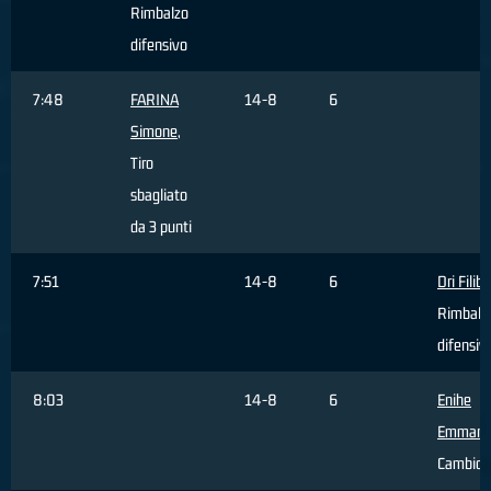
Rimbalzo
difensivo
7:48
FARINA
14-8
6
Simone
,
Tiro
sbagliato
da 3 punti
7:51
14-8
6
Dri Filib
Rimbalz
difensiv
8:03
14-8
6
Enihe
Emmanu
Cambio