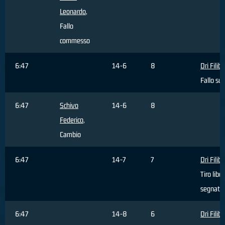
Leonardo
,
Fallo
commesso
6:47
14-6
8
Dri Filib
Fallo sub
6:47
Schivo
14-6
8
Federico
,
Cambio
6:47
14-7
7
Dri Filib
Tiro libe
segnato
6:47
14-8
6
Dri Filib