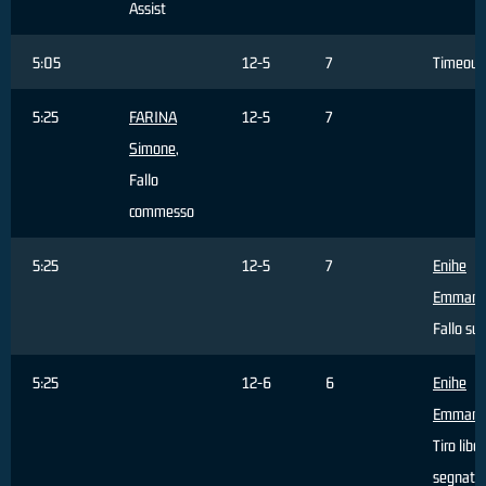
Assist
5:05
12-5
7
Timeout
5:25
FARINA
12-5
7
Simone
,
Fallo
commesso
5:25
12-5
7
Enihe
Emmanu
Fallo sub
5:25
12-6
6
Enihe
Emmanu
Tiro libe
segnato