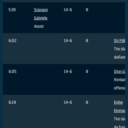
5:39
Scianaro
14-6
8
Gabriele
,
Assist
6:02
14-6
8
Dri Filib
Tiro sbag
dall'area
6:05
14-6
8
Dron Gab
Rimbalz
offensiv
6:19
14-6
8
Enihe
Emmanu
Tiro sbag
da fuori