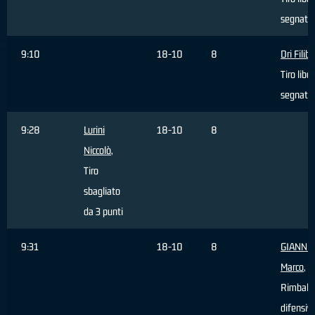
segnato
9:10
18-10
8
Dri Filib
Tiro libe
segnato
9:28
Lurini
18-10
8
Niccolò
,
Tiro
sbagliato
da 3 punti
9:31
18-10
8
GIANNIN
Marco
,
Rimbalz
difensiv