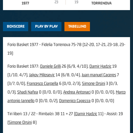
23
19
1977
TORRENOVA
BOXSCORE
PLAY BY PLAY
TABELLINO
Forio Basket 1977 - Fidelia Torrenova 75-78 (12-20, 17-21, 23-18, 23-
19)
Forio Basket 1977:
Daniele Grilli
26 (6/9, 4/10),
Damir Hadzic
19
(1/10, 4/7),
Jakov Milosevic
14 (6/8, 0/4),
Juan manuel Caceres
7
(3/7, 0/0),
Francesco Ciarpella
6 (0/0, 2/3),
Simone Orsini
3 (0/3,
0/3),
Shadi Nafea
0 (0/0, 0/0),
Andrea Antonaci
0 (0/0, 0/0),
Marco
antonio Iannello
0 (0/0, 0/2),
Domenico Capezza
0 (0/0, 0/0)
Tiri liberi: 13 / 22 - Rimbalzi: 38 11 + 27 (
Damir Hadzic
11) - Assist: 19
(
Simone Orsini
8)