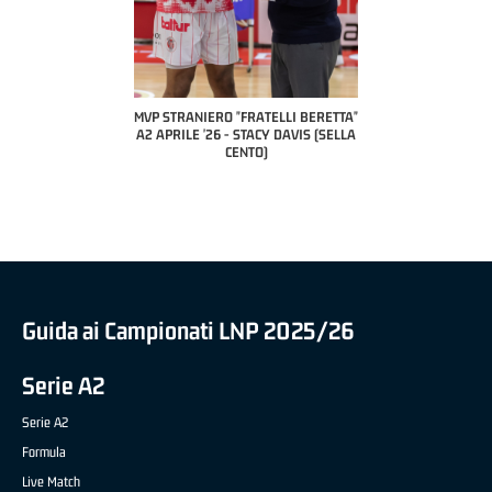
 BERETTA"
MVP STRANIERO "FRATELLI BERETTA"
MVP "FRATELLI BERETTA" SAMU
ESANA (UEB
A2 APRILE '26 - STACY DAVIS (SELLA
DILAS B NAZIONALE APRILE '26
LE)
CENTO)
MARCO RESTELLI (TAV TREVIGL
BRIANZA BASKET)
Guida ai Campionati LNP 2025/26
Serie A2
Serie A2
Formula
Live Match