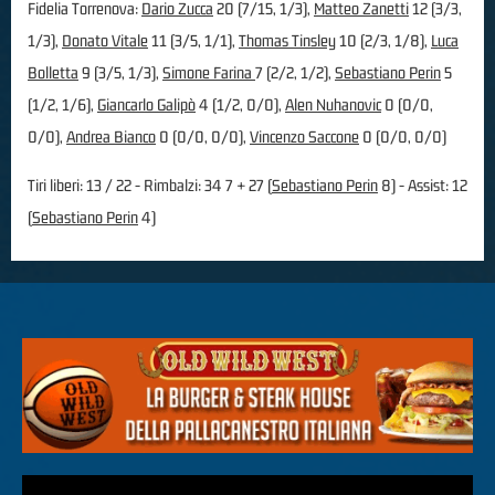
Fidelia Torrenova:
Dario Zucca
20 (7/15, 1/3),
Matteo Zanetti
12 (3/3,
1/3),
Donato Vitale
11 (3/5, 1/1),
Thomas Tinsley
10 (2/3, 1/8),
Luca
Bolletta
9 (3/5, 1/3),
Simone Farina
7 (2/2, 1/2),
Sebastiano Perin
5
(1/2, 1/6),
Giancarlo Galipò
4 (1/2, 0/0),
Alen Nuhanovic
0 (0/0,
0/0),
Andrea Bianco
0 (0/0, 0/0),
Vincenzo Saccone
0 (0/0, 0/0)
Tiri liberi: 13 / 22 - Rimbalzi: 34 7 + 27 (
Sebastiano Perin
8) - Assist: 12
(
Sebastiano Perin
4)