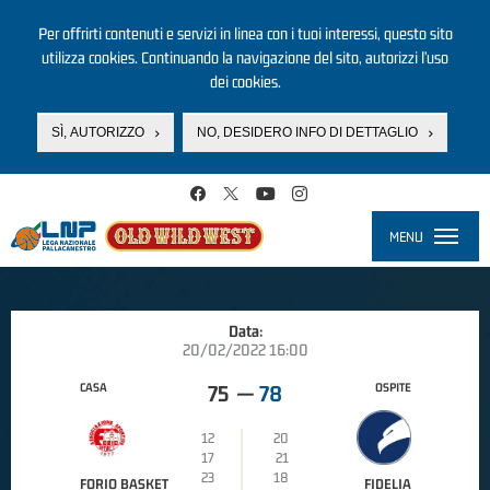
Per offrirti contenuti e servizi in linea con i tuoi interessi, questo sito
utilizza cookies. Continuando la navigazione del sito, autorizzi l’uso
dei cookies.
SÌ, AUTORIZZO
NO, DESIDERO INFO DI DETTAGLIO
Salta al contenuto principale
MENU
Toggle
navigati
Data:
20/02/2022 16:00
CASA
OSPITE
75
—
78
12
20
17
21
23
18
FORIO BASKET
FIDELIA