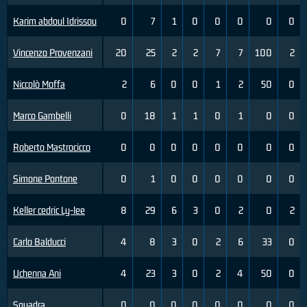
Karim abdoul Idrissou
0
7
1
0
0
0
0
0
Vincenzo Provenzani
20
25
2
2
7
7
100
2
Niccolò Moffa
2
6
0
0
1
2
50
0
Marco Gambelli
0
18
1
1
0
1
0
0
Roberto Mastrocicco
0
0
0
0
0
0
0
0
Simone Pontone
0
1
0
0
0
0
0
0
Keller cedric Ly-lee
8
29
6
3
0
2
0
2
Carlo Balducci
4
8
3
0
2
6
33
0
Uchenna Ani
4
23
3
0
2
4
50
0
Squadra
0
0
0
0
0
0
0
0