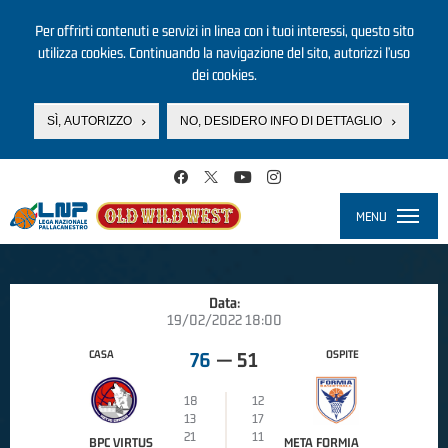
Per offrirti contenuti e servizi in linea con i tuoi interessi, questo sito
utilizza cookies. Continuando la navigazione del sito, autorizzi l’uso
dei cookies.
SÌ, AUTORIZZO
NO, DESIDERO INFO DI DETTAGLIO
Salta al contenuto principale
MENU
Toggle
navigati
Data:
19/02/2022 18:00
CASA
OSPITE
76
—
51
18
12
13
17
21
11
BPC VIRTUS
META FORMIA