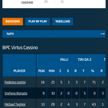
24
11
CASSINO
BOXSCORE
PLAY BY PLAY
TABELLINO
BPC Virtus Cassino
FALLI
TIRI DA 2
TI
PLAYER
PUN
MIN
C
S
R
T
%
R
Federico Lestini
16
21
5
1
5
7
71
2
Stefano Borsato
9
33
2
0
0
5
0
3
Michael Teghini
13
29
2
4
3
7
43
1