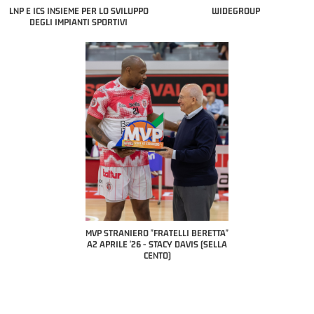
LNP E ICS INSIEME PER LO SVILUPPO
WIDEGROUP
DEGLI IMPIANTI SPORTIVI
COACH OF THE MONTH
A2 APRILE '26 
PILLASTRINI (UE
CIVIDAL
O "FRATELLI BERETTA"
MVP "FRATELLI BERETTA" SAMUEL
 - STACY DAVIS (SELLA
DILAS B NAZIONALE APRILE '26 -
CENTO)
MARCO RESTELLI (TAV TREVIGLIO
BRIANZA BASKET)