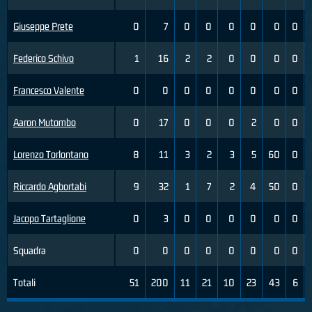
Giuseppe Prete
0
7
0
0
0
0
0
0
Federico Schivo
1
16
2
2
0
0
0
0
Francesco Valente
0
0
0
0
0
0
0
0
Aaron Mutombo
0
17
0
0
0
2
0
0
Lorenzo Torlontano
8
11
3
2
3
5
60
0
Riccardo Agbortabi
9
32
1
7
2
4
50
0
Jacopo Tartaglione
0
3
0
0
0
0
0
0
Squadra
0
0
0
0
0
0
0
0
Totali
51
200
11
21
10
23
43
6