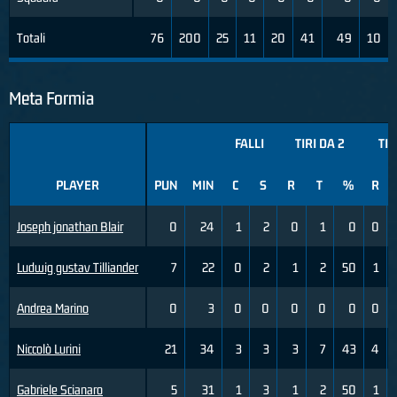
Totali
76
200
25
11
20
41
49
10
Meta Formia
FALLI
TIRI DA 2
TIR
PLAYER
PUN
MIN
C
S
R
T
%
R
Joseph jonathan Blair
0
24
1
2
0
1
0
0
Ludwig gustav Tilliander
7
22
0
2
1
2
50
1
Andrea Marino
0
3
0
0
0
0
0
0
Niccolò Lurini
21
34
3
3
3
7
43
4
Gabriele Scianaro
5
31
1
3
1
2
50
1