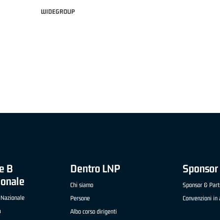
WIDEGROUP
TALIANO "FRATELLI BERETTA" A2 APRILE '26 -
MVP STRANIERO "FRATELLI BERETTA
CESANA (UEB GESTECO CIVIDALE)
'26 - STACY DAVIS (SELLA CENTO)
e B
Dentro LNP
Sponsor 
ionale
Chi siamo
Sponsor & Part
 Nazionale
Persone
Convenzioni in 
a
Albo corso dirigenti