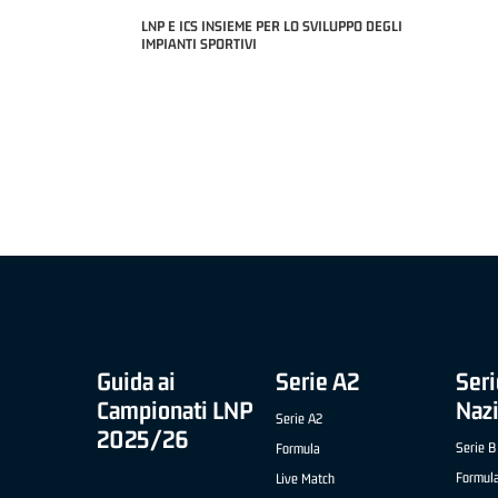
LNP E ICS INSIEME PER LO SVILUPPO DEGLI
IMPIANTI SPORTIVI
MIGLIOR UNDER 21 ADIDAS A2 APRILE '26 -
MVP I
NICOLAS TANFOGLIO (SELLA CENTO)
LUCA 
MSTOCK" B NAZIONALE
(RISTOPRO FABRIANO)
Guida ai
Serie A2
Seri
Campionati LNP
Naz
Serie A2
2025/26
Serie B
Formula
Formul
Live Match