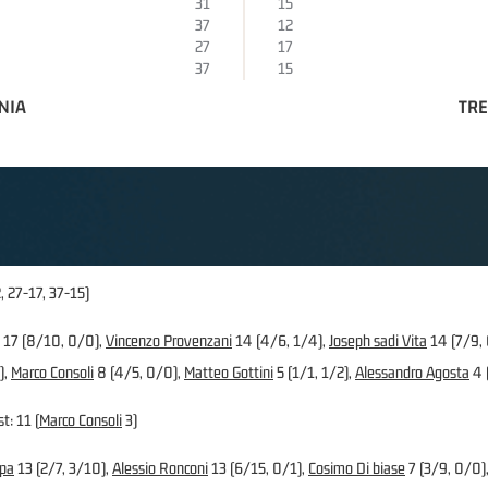
31
15
37
12
27
17
37
15
NIA
TRE
, 27-17, 37-15)
17 (8/10, 0/0),
Vincenzo Provenzani
14 (4/6, 1/4),
Joseph sadi Vita
14 (7/9,
),
Marco Consoli
8 (4/5, 0/0),
Matteo Gottini
5 (1/1, 1/2),
Alessandro Agosta
4 
t: 11 (
Marco Consoli
3)
ppa
13 (2/7, 3/10),
Alessio Ronconi
13 (6/15, 0/1),
Cosimo Di biase
7 (3/9, 0/0)