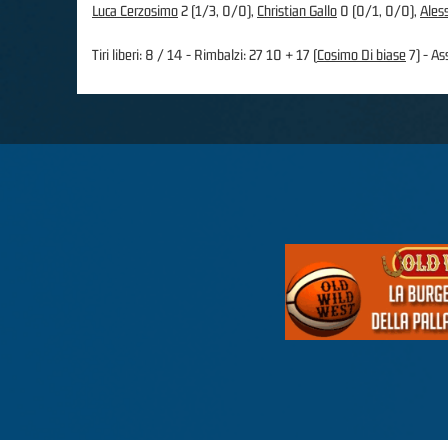
Luca Cerzosimo
2 (1/3, 0/0),
Christian Gallo
0 (0/1, 0/0),
Ales
Tiri liberi: 8 / 14 - Rimbalzi: 27 10 + 17 (
Cosimo Di biase
7) - Ass