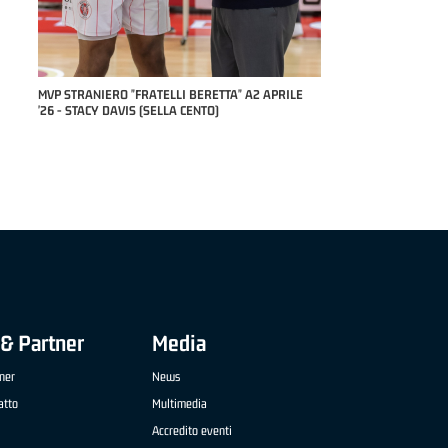
COACH OF THE 
STEFANO PILL
" A2 APRILE
MVP "FRATELLI BERETTA" SAMUEL DILAS B
NAZIONALE APRILE '26 - MARCO RESTELLI (TAV
TREVIGLIO BRIANZA BASKET)
& Partner
Media
ner
News
atto
Multimedia
Accredito eventi