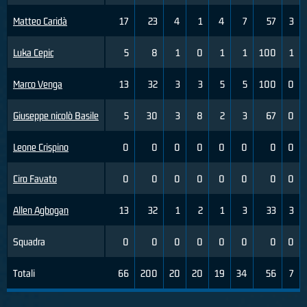
Matteo Caridà
17
23
4
1
4
7
57
3
Luka Cepic
5
8
1
0
1
1
100
1
Marco Venga
13
32
3
3
5
5
100
0
Giuseppe nicolò Basile
5
30
3
8
2
3
67
0
Leone Crispino
0
0
0
0
0
0
0
0
Ciro Favato
0
0
0
0
0
0
0
0
Allen Agbogan
13
32
1
2
1
3
33
3
Squadra
0
0
0
0
0
0
0
0
Totali
66
200
20
20
19
34
56
7