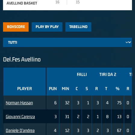
16
15
AVELLINO BASKET
BOXSCORE
PLAY BY PLAY
TABELLINO
Del.Fes Avellino
FALLI
TIRI DA 2
TIR
PLAYER
PUN
MIN
C
S
R
T
%
R
Norman Hassan
6
32
3
1
3
4
75
0
Giovanni Carenza
3
31
2
2
1
8
13
0
Daniele D'andrea
4
12
3
3
2
3
67
0