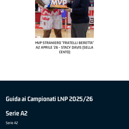
 "FRATELLI BERETTA"
MVP STRANIERO "FRATELLI BERETTA"
MVP "FRATELLI BER
6 - LUCA CESANA (UEB
A2 APRILE '26 - STACY DAVIS (SELLA
DILAS B NAZIONALE 
CO CIVIDALE)
CENTO)
MARCO RESTELLI (T
BRIANZA BA
Guida ai Campionati LNP 2025/26
Serie A2
Serie A2