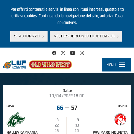
Per offrirti contenuti e servizi in linea con i tuoi interessi, questo sito
utilizza cookies. Continuando la navigazione del sito, autorizzi l’uso
dei cookies.
SÌ, AUTORIZZO
NO, DESIDERO INFO DI DETTAGLIO
Salta al contenuto principale
MENU
Toggle
navigati
Data:
10/04/2022 18:00
CASA
OSPITE
66
—
57
13
19
22
13
15
10
HALLEY CAMPANIA
PAVIMARO MOLFETTA