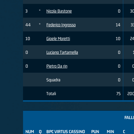
3
*
Nicola Bastone
0
3
44
*
Federico Ingrosso
14
3
10
Gioele Moretti
10
2
0
Luciano Tartamella
0
0
Pietro Da rin
0
Squadra
0
Totali
75
20
FALL
NUM
Q
BPC VIRTUS CASSINO
PUN
MIN
C