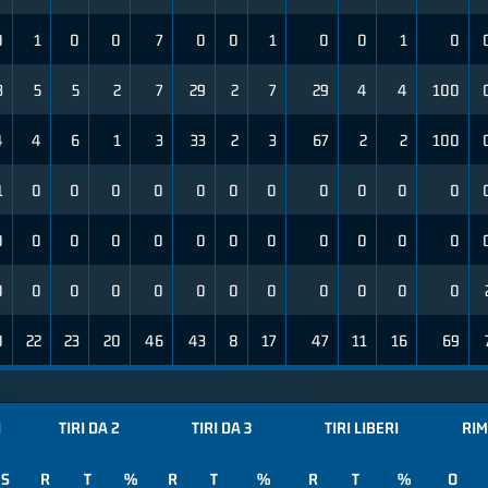
0
1
0
0
7
0
0
1
0
0
1
0
3
5
5
2
7
29
2
7
29
4
4
100
4
4
6
1
3
33
2
3
67
2
2
100
1
0
0
0
0
0
0
0
0
0
0
0
0
0
0
0
0
0
0
0
0
0
0
0
0
0
0
0
0
0
0
0
0
0
0
0
0
22
23
20
46
43
8
17
47
11
16
69
I
TIRI DA 2
TIRI DA 3
TIRI LIBERI
RIM
S
R
T
%
R
T
%
R
T
%
O