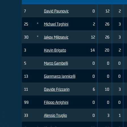
7
David Paunovic
0
12
2
25
*
Michael Teghini
2
26
3
30
*
Jakov Milosevic
12
26
3
3
Kevin Brigato
14
20
2
5
Marco Gambelli
0
0
0
13
Gianmarco Iannicelli
0
0
0
11
Davide Frizzarin
6
10
3
99
Filippo Arrighini
0
0
0
33
Alessio Truglio
0
3
1