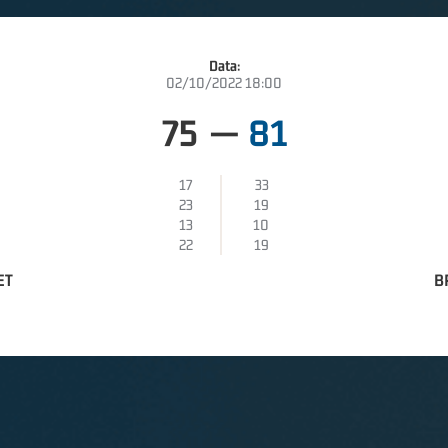
Data:
02/10/2022 18:00
75
—
81
17
33
23
19
13
10
22
19
ET
B