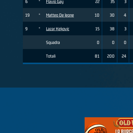
6
*
Flavio Gay
22
35
3
19
*
Matteo De leone
10
30
4
9
*
Lazar Kekovic
15
38
3
Squadra
0
0
0
Totali
81
200
24