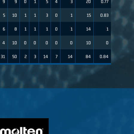
9
9
0
1
5
4
3
20
0.77
5
10
1
1
3
0
1
15
0.83
6
8
1
1
1
0
1
14
1
4
10
0
0
0
0
0
10
0
31
50
2
3
14
7
14
84
0.84