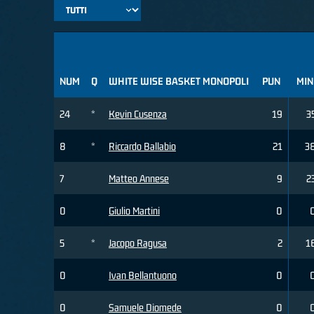
NUM
Q
WHITE WISE BASKET MONOPOLI
PUN
MIN
24
*
Kevin Cusenza
19
3
8
*
Riccardo Ballabio
21
3
7
Matteo Annese
9
2
0
Giulio Martini
0
5
*
Jacopo Ragusa
2
1
0
Ivan Bellantuono
0
0
Samuele Diomede
0