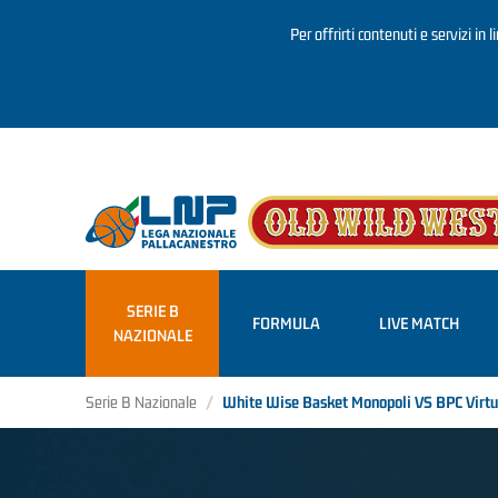
Per offrirti contenuti e servizi in 
Salta al contenuto principale
SERIE B
FORMULA
LIVE MATCH
NAZIONALE
Serie B Nazionale
White Wise Basket Monopoli VS BPC Virtu