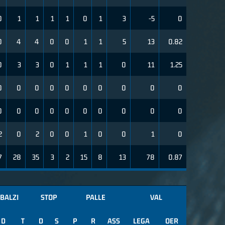
0
1
1
1
1
0
1
3
-5
0
0
4
4
0
0
1
1
5
13
0.82
0
3
3
0
1
1
1
0
11
1.25
0
0
0
0
0
0
0
0
0
0
0
0
0
0
0
0
0
0
0
0
2
0
2
0
0
1
0
0
1
0
7
28
35
3
2
15
8
13
78
0.87
BALZI
STOP
PALLE
VAL
D
T
D
S
P
R
ASS
LEGA
OER