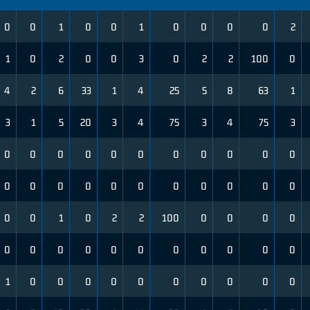
0
0
1
0
0
1
0
0
0
0
2
1
0
2
0
0
3
0
2
2
100
0
4
2
6
33
1
4
25
5
8
63
1
3
1
5
20
3
4
75
3
4
75
3
0
0
0
0
0
0
0
0
0
0
0
0
0
0
0
0
0
0
0
0
0
0
0
0
1
0
2
2
100
0
0
0
0
0
0
0
0
0
0
0
0
0
0
0
1
0
0
0
0
0
0
0
0
0
0