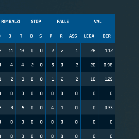
RIMBALZI
STOP
PALLE
VAL
O
D
T
D
S
P
R
ASS
LEGA
OER
2
11
13
0
0
2
2
1
28
1.12
0
4
4
2
0
5
0
2
20
0.98
1
2
3
0
0
1
2
2
10
1.29
0
0
0
0
0
0
0
0
0
0
2
3
5
0
0
4
1
0
0
0.33
0
0
0
0
0
0
0
0
0
0
0
0
0
0
0
0
0
0
0
0