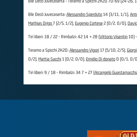
Ble Decò Juvecaserta - Teramo a Spicchi 2K20 70-69 (24-26, 
Ble Decò Juvecaserta:
Alessandro Sperduto
14 (3/11, 1/1),
Ant
Mathias Drigo
7 (2/5, 1/2),
Eugenio Cortese
2 (0/2, 0/0),
David
Tiri liberi: 18 / 22 - Rimbalzi: 42 14 + 28 (
Vittorio Visentin
10) -
Teramo a Spicchi 2K20:
Alessandro Vigori
17 (5/10, 2/5),
Giorgi
0/2),
Mattia Sacchi
1 (0/2, 0/0),
Emidio Di donato
0 (0/1, 0/0
Tiri liberi: 9 / 18 - Rimbalzi: 34 7 + 27 (
Arcangelo Guastamacchi