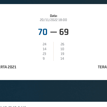
Data:
20/11/2022 18:00
70
—
69
24
26
14
10
23
19
9
14
ERTA 2021
TERA