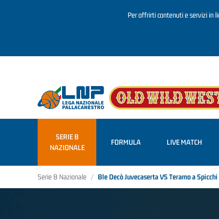
Per offrirti contenuti e servizi in 
Salta al contenuto principale
SERIE B
FORMULA
LIVE MATCH
NAZIONALE
Serie B Nazionale
Ble Decò Juvecaserta VS Teramo a Spicch