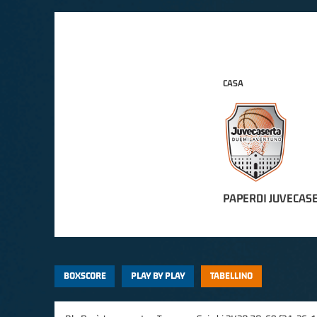
CASA
PAPERDI JUVECAS
BOXSCORE
PLAY BY PLAY
TABELLINO