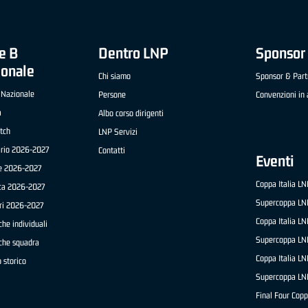
e B
Dentro LNP
Sponsor 
ionale
Chi siamo
Sponsor & Part
 Nazionale
Persone
Convenzioni in 
a
Albo corso dirigenti
tch
LNP Servizi
ario 2026-2027
Contatti
Eventi
e 2026-2027
Coppa Italia L
ica 2026-2027
Supercoppa LN
ri 2026-2027
Coppa Italia L
che individuali
Supercoppa LN
iche squadra
Coppa Italia L
 storico
Supercoppa LN
Final Four Copp