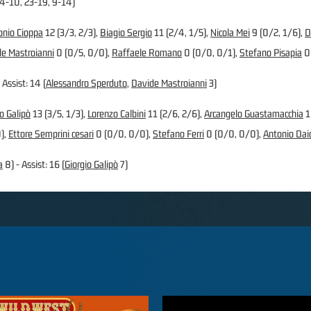
14-10, 23-19, 9-14)
onio Cioppa
12 (3/3, 2/3),
Biagio Sergio
11 (2/4, 1/5),
Nicola Mei
9 (0/2, 1/6),
D
e Mastroianni
0 (0/5, 0/0),
Raffaele Romano
0 (0/0, 0/1),
Stefano Pisapia
0
 Assist: 14 (
Alessandro Sperduto
,
Davide Mastroianni
3)
o Galipò
13 (3/5, 1/3),
Lorenzo Calbini
11 (2/6, 2/6),
Arcangelo Guastamacchia
1
),
Ettore Semprini cesari
0 (0/0, 0/0),
Stefano Ferri
0 (0/0, 0/0),
Antonio Dai
a
8) - Assist: 16 (
Giorgio Galipò
7)