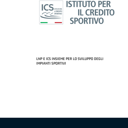
LNP E ICS INSIEME PER LO SVILUPPO DEGLI
IMPIANTI SPORTIVI
MIGLIOR UNDER 21 ADIDAS A2 APRILE '26 -
MVP ITALIANO 
NICOLAS TANFOGLIO (SELLA CENTO)
LUCA CESANA 
 B NAZIONALE
O FABRIANO)