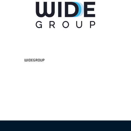
WIDEGROUP
"FRATELLI BERETTA" A2 APRILE '26 -
MVP STRANIERO "FRATELLI BERETTA" A2 AP
(UEB GESTECO CIVIDALE)
'26 - STACY DAVIS (SELLA CENTO)