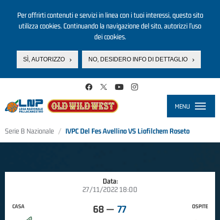
Per offrirti contenuti e servizi in linea con i tuoi interessi, questo sito
utilizza cookies. Continuando la navigazione del sito, autorizzi l’uso
dei cookies.
SÌ, AUTORIZZO
NO, DESIDERO INFO DI DETTAGLIO
Salta al contenuto principale
MENU
Toggle
navigati
Serie B Nazionale
IVPC Del Fes Avellino VS Liofilchem Roseto
Data:
27/11/2022 18:00
CASA
OSPITE
68
—
77