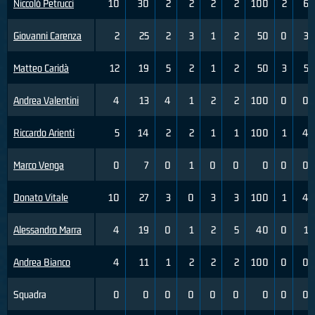
Niccolò Petrucci
10
30
2
2
2
2
100
2
6
Giovanni Carenza
2
25
2
3
1
2
50
0
3
Matteo Caridà
12
19
5
2
1
2
50
3
5
Andrea Valentini
4
13
4
1
2
2
100
0
0
Riccardo Arienti
5
14
2
2
1
1
100
1
4
Marco Venga
0
7
0
1
0
0
0
0
0
Donato Vitale
10
27
3
0
3
3
100
1
4
Alessandro Marra
4
19
0
1
2
5
40
0
1
Andrea Bianco
4
11
1
2
2
2
100
0
0
Squadra
0
0
0
0
0
0
0
0
0