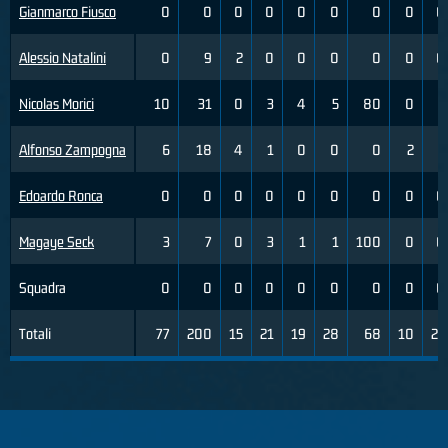
Gianmarco Fiusco
0
0
0
0
0
0
0
0
0
Alessio Natalini
0
9
2
0
0
0
0
0
0
Nicolas Morici
10
31
0
3
4
5
80
0
1
Alfonso Zampogna
6
18
4
1
0
0
0
2
3
Edoardo Ronca
0
0
0
0
0
0
0
0
0
Magaye Seck
3
7
0
3
1
1
100
0
0
Squadra
0
0
0
0
0
0
0
0
0
Totali
77
200
15
21
19
28
68
10
22