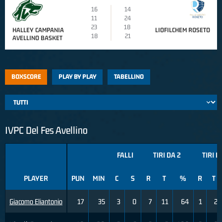
16
14
11
24
23
18
HALLEY CAMPANIA
LIOFILCHEM ROSETO
18
21
AVELLINO BASKET
BOXSCORE
PLAY BY PLAY
TABELLINO
IVPC Del Fes Avellino
FALLI
TIRI DA 2
TIRI D
PLAYER
PUN
MIN
C
S
R
T
%
R
T
Giacomo Eliantonio
17
35
3
0
7
11
64
1
2