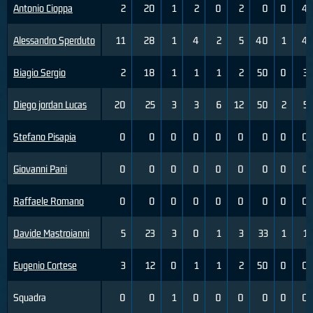
Antonio Cioppa
2
20
1
2
0
2
0
0
4
Alessandro Sperduto
11
28
1
4
2
5
40
1
4
Biagio Sergio
2
18
1
1
1
2
50
0
3
Diego jordan Lucas
20
25
3
3
6
12
50
2
5
Stefano Pisapia
0
0
0
0
0
0
0
0
0
Giovanni Pani
0
0
0
0
0
0
0
0
0
Raffaele Romano
0
0
0
0
0
0
0
0
0
Davide Mastroianni
5
23
3
0
1
3
33
1
1
Eugenio Cortese
3
12
0
1
1
2
50
0
0
Squadra
0
0
1
0
0
0
0
0
0