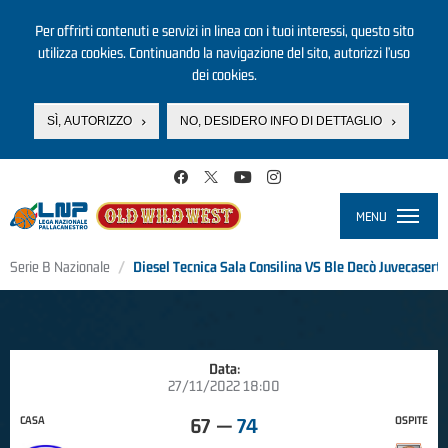
Per offrirti contenuti e servizi in linea con i tuoi interessi, questo sito
utilizza cookies. Continuando la navigazione del sito, autorizzi l’uso
dei cookies.
SÌ, AUTORIZZO
NO, DESIDERO INFO DI DETTAGLIO
Salta al contenuto principale
MENU
Toggle
navigati
Serie B Nazionale
Diesel Tecnica Sala Consilina VS Ble Decò Juvecaserta
Data:
27/11/2022 18:00
CASA
OSPITE
67
—
74