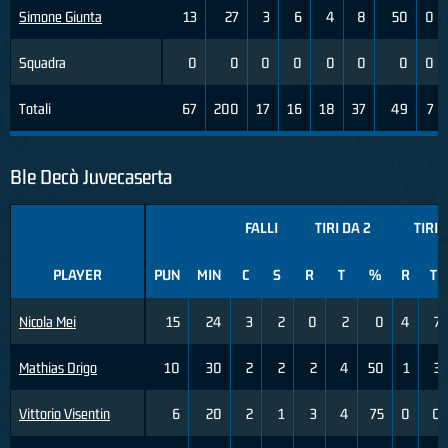
Simone Giunta
13
27
3
6
4
8
50
0
Squadra
0
0
0
0
0
0
0
0
Totali
67
200
17
16
18
37
49
7
Ble Decò Juvecaserta
FALLI
TIRI DA 2
TIRI 
PLAYER
PUN
MIN
C
S
R
T
%
R
T
Nicola Mei
15
24
3
2
0
2
0
4
7
Mathias Drigo
10
30
2
2
2
4
50
1
3
Vittorio Visentin
6
20
2
1
3
4
75
0
0