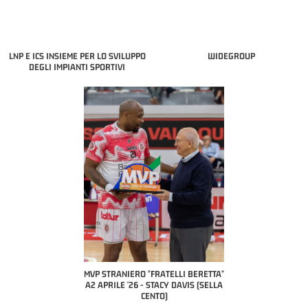
LNP E ICS INSIEME PER LO SVILUPPO
WIDEGROUP
DEGLI IMPIANTI SPORTIVI
COACH OF THE MONTH
A2 APRILE '26 
PILLASTRINI (UE
CIVIDAL
O "FRATELLI BERETTA"
MVP "FRATELLI BERETTA" SAMUEL
 - STACY DAVIS (SELLA
DILAS B NAZIONALE APRILE '26 -
CENTO)
MARCO RESTELLI (TAV TREVIGLIO
BRIANZA BASKET)