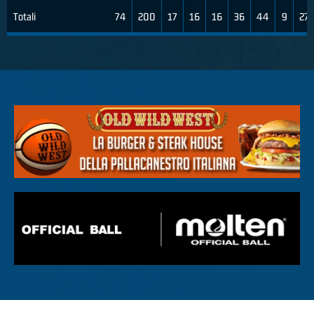
Totali
74
200
17
16
16
36
44
9
27