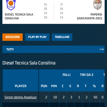
15
17
20
24
14
19
DIESEL TECNICA SALA
PAPERDI
18
14
CONSILINA
JUVECASERTA 2021
BOXSCORE
PLAY BY PLAY
TABELLINO
Diesel Tecnica Sala Consilina
FALLI
TIRI DA 2
TI
PLAYER
PUN
MIN
C
S
R
T
%
R
Simon obinna Anaekwe
2
10
2
3
1
2
50
0