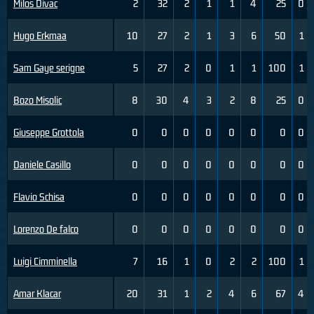
Milos Divac
2
32
2
1
1
4
25
0
Hugo Erkmaa
10
27
2
1
3
6
50
1
Sam Gaye serigne
5
27
2
0
1
1
100
1
Bozo Misolic
8
30
4
3
2
8
25
0
Giuseppe Grottola
0
0
0
0
0
0
0
0
Daniele Casillo
0
0
0
0
0
0
0
0
Flavio Schisa
0
0
0
0
0
0
0
0
Lorenzo De falco
0
0
0
0
0
0
0
0
Luigi Cimminella
7
16
1
0
2
2
100
1
Amar Klacar
20
31
1
2
4
6
67
4