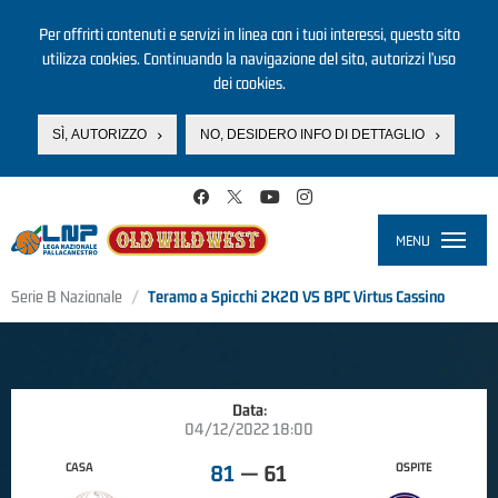
Per offrirti contenuti e servizi in linea con i tuoi interessi, questo sito
utilizza cookies. Continuando la navigazione del sito, autorizzi l’uso
dei cookies.
SÌ, AUTORIZZO
NO, DESIDERO INFO DI DETTAGLIO
Salta al contenuto principale
MENU
Toggle
navigati
Serie B Nazionale
Teramo a Spicchi 2K20 VS BPC Virtus Cassino
Data:
04/12/2022 18:00
CASA
OSPITE
81
—
61