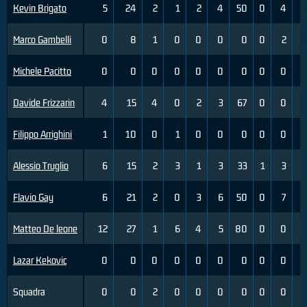
Kevin Brigato
5
24
2
1
2
4
50
0
4
Marco Gambelli
0
8
1
0
0
0
0
0
2
Michele Pacitto
0
0
0
0
0
0
0
0
0
Davide Frizzarin
4
15
4
0
2
3
67
0
0
Filippo Arrighini
1
10
0
1
0
0
0
0
0
Alessio Truglio
6
15
2
3
1
3
33
1
3
Flavio Gay
6
21
2
0
3
6
50
0
7
Matteo De leone
12
27
1
6
4
5
80
0
0
Lazar Kekovic
0
0
0
0
0
0
0
0
0
Squadra
0
0
2
0
0
0
0
0
0