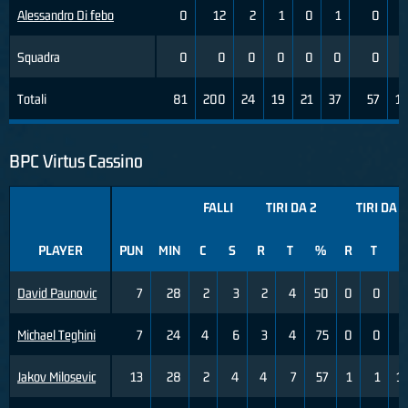
Alessandro Di febo
0
12
2
1
0
1
0
Squadra
0
0
0
0
0
0
0
Totali
81
200
24
19
21
37
57
1
BPC Virtus Cassino
FALLI
TIRI DA 2
TIRI DA 3
PLAYER
PUN
MIN
C
S
R
T
%
R
T
David Paunovic
7
28
2
3
2
4
50
0
0
Michael Teghini
7
24
4
6
3
4
75
0
0
Jakov Milosevic
13
28
2
4
4
7
57
1
1
1