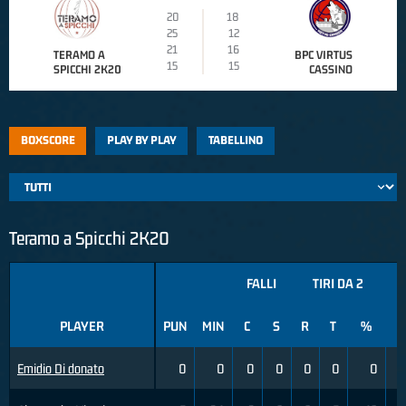
20
18
25
12
21
16
TERAMO A
BPC VIRTUS
15
15
SPICCHI 2K20
CASSINO
BOXSCORE
PLAY BY PLAY
TABELLINO
Teramo a Spicchi 2K20
FALLI
TIRI DA 2
PLAYER
PUN
MIN
C
S
R
T
%
R
Emidio Di donato
0
0
0
0
0
0
0