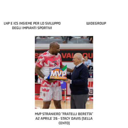
LNP E ICS INSIEME PER LO SVILUPPO
WIDEGROUP
DEGLI IMPIANTI SPORTIVI
COACH OF THE MONTH
A2 APRILE '26 
PILLASTRINI (UE
CIVIDAL
O "FRATELLI BERETTA"
MVP "FRATELLI BERETTA" SAMUEL
 - STACY DAVIS (SELLA
DILAS B NAZIONALE APRILE '26 -
CENTO)
MARCO RESTELLI (TAV TREVIGLIO
BRIANZA BASKET)