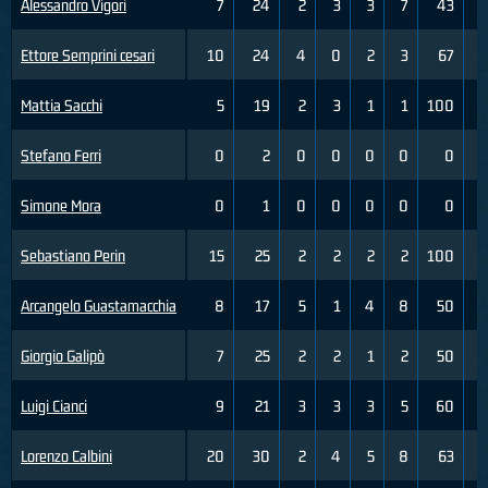
Alessandro Vigori
7
24
2
3
3
7
43
Ettore Semprini cesari
10
24
4
0
2
3
67
Mattia Sacchi
5
19
2
3
1
1
100
Stefano Ferri
0
2
0
0
0
0
0
Simone Mora
0
1
0
0
0
0
0
Sebastiano Perin
15
25
2
2
2
2
100
Arcangelo Guastamacchia
8
17
5
1
4
8
50
Giorgio Galipò
7
25
2
2
1
2
50
Luigi Cianci
9
21
3
3
3
5
60
Lorenzo Calbini
20
30
2
4
5
8
63