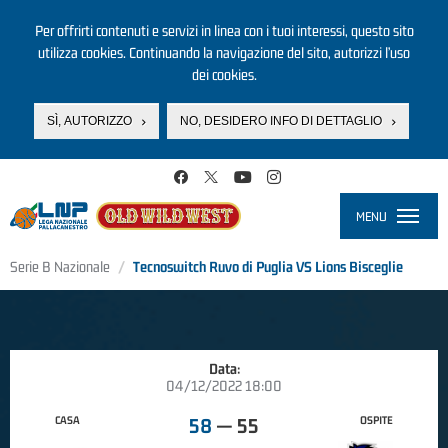
Per offrirti contenuti e servizi in linea con i tuoi interessi, questo sito
utilizza cookies. Continuando la navigazione del sito, autorizzi l’uso
dei cookies.
SÌ, AUTORIZZO
NO, DESIDERO INFO DI DETTAGLIO
Salta al contenuto principale
MENU
Toggle
navigati
Serie B Nazionale
Tecnoswitch Ruvo di Puglia VS Lions Bisceglie
Data:
04/12/2022 18:00
CASA
OSPITE
58
—
55