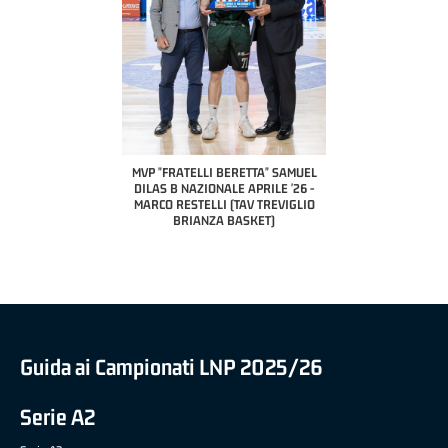
COACH OF THE MONTH
A2 APRILE '26 
PILLASTRINI (UE
CIVIDAL
O "FRATELLI BERETTA"
MVP "FRATELLI BERETTA" SAMUEL
 - STACY DAVIS (SELLA
DILAS B NAZIONALE APRILE '26 -
CENTO)
MARCO RESTELLI (TAV TREVIGLIO
BRIANZA BASKET)
Guida ai Campionati LNP 2025/26
Serie A2