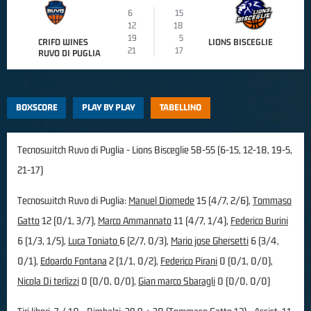
6
15
12
18
19
5
CRIFO WINES
LIONS BISCEGLIE
21
17
RUVO DI PUGLIA
BOXSCORE
PLAY BY PLAY
TABELLINO
Tecnoswitch Ruvo di Puglia - Lions Bisceglie 58-55 (6-15, 12-18, 19-5,
21-17)
Tecnoswitch Ruvo di Puglia:
Manuel Diomede
15 (4/7, 2/6),
Tommaso
Gatto
12 (0/1, 3/7),
Marco Ammannato
11 (4/7, 1/4),
Federico Burini
6 (1/3, 1/5),
Luca Toniato
6 (2/7, 0/3),
Mario jose Ghersetti
6 (3/4,
0/1),
Edoardo Fontana
2 (1/1, 0/2),
Federico Pirani
0 (0/1, 0/0),
Nicola Di terlizzi
0 (0/0, 0/0),
Gian marco Sbaragli
0 (0/0, 0/0)