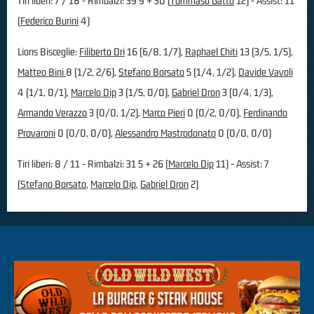
Tiri liberi: 7 / 18 - Rimbalzi: 39 9 + 30 (
Tommaso Gatto
12) - Assist: 11
(
Federico Burini
4)
Lions Bisceglie:
Filiberto Dri
16 (6/8, 1/7),
Raphael Chiti
13 (3/5, 1/5),
Matteo Bini
8 (1/2, 2/6),
Stefano Borsato
5 (1/4, 1/2),
Davide Vavoli
4 (1/1, 0/1),
Marcelo Dip
3 (1/5, 0/0),
Gabriel Dron
3 (0/4, 1/3),
Armando Verazzo
3 (0/0, 1/2),
Marco Pieri
0 (0/2, 0/0),
Ferdinando
Provaroni
0 (0/0, 0/0),
Alessandro Mastrodonato
0 (0/0, 0/0)
Tiri liberi: 8 / 11 - Rimbalzi: 31 5 + 26 (
Marcelo Dip
11) - Assist: 7
(
Stefano Borsato
,
Marcelo Dip
,
Gabriel Dron
2)