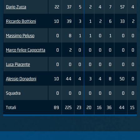
Dario Zucca
22
37
5
2
4
7
57
4
Riccardo Bottioni
10
39
3
1
2
6
33
2
Massimo Peluso
0
8
1
1
0
1
0
0
Marco felice Capocotta
0
2
0
0
0
0
0
0
Luca Piacente
0
0
0
0
0
0
0
0
Alessio Donadoni
10
44
4
3
4
8
50
0
Squadra
0
0
0
0
0
0
0
0
Totali
89
225
23
20
16
36
44
15