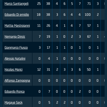
Marco Santiangeli
25
38
4
6
5
7
71
3
8
Edoardo Di emidio
18
38
3
6
4
4
100
2
6
Mattia Mastroianni
11
26
4
1
4
7
57
1
3
Nemanja Dincic
7
19
1
0
2
3
67
1
4
Gianmarco Fiusco
3
17
1
1
0
1
0
1
5
Alessio Natalini
0
4
1
0
0
0
0
0
0
Nicolas Morici
12
31
2
3
3
6
50
1
2
Alfonso Zampogna
0
0
0
0
0
0
0
0
0
Edoardo Ronca
0
7
0
0
0
2
0
0
1
Magaye Seck
0
5
2
2
0
0
0
0
0