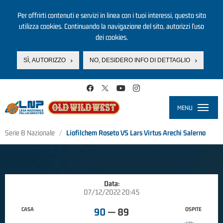
Per offrirti contenuti e servizi in linea con i tuoi interessi, questo sito
utilizza cookies. Continuando la navigazione del sito, autorizzi l’uso
dei cookies.
SÌ, AUTORIZZO
NO, DESIDERO INFO DI DETTAGLIO
Salta al contenuto principale
MENU
Toggle
navigati
Serie B Nazionale
Liofilchem Roseto VS Lars Virtus Arechi Salerno
Data:
07/12/2022 20:45
CASA
OSPITE
90
—
89