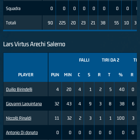
Squadra
0
0
0
0
0
0
0
0
0
Totali
90
225
20
23
21
38
55
10
36
Lars Virtus Arechi Salerno
FALLI
TIRI DA 2
TIR
PLAYER
PUN
MIN
C
S
R
T
%
R
Duilio Birindelli
4
20
4
1
2
5
40
0
Giovanni Laquintana
32
43
4
9
3
8
38
6
Niccolò Rinaldi
11
32
2
3
1
1
100
3
Antonio Di donato
0
0
0
0
0
0
0
0