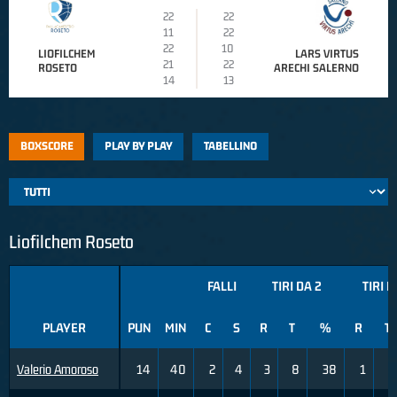
22
22
11
22
22
10
LIOFILCHEM
LARS VIRTUS
21
22
ROSETO
ARECHI SALERNO
14
13
BOXSCORE
PLAY BY PLAY
TABELLINO
Liofilchem Roseto
FALLI
TIRI DA 2
TIRI D
PLAYER
PUN
MIN
C
S
R
T
%
R
T
Valerio Amoroso
14
40
2
4
3
8
38
1
7