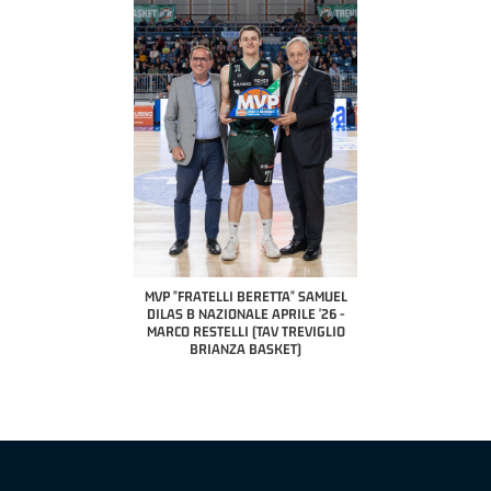
COACH OF THE MONTH
A2 APRILE '26 
PILLASTRINI (UE
CIVIDAL
O "FRATELLI BERETTA"
MVP "FRATELLI BERETTA" SAMUEL
 - STACY DAVIS (SELLA
DILAS B NAZIONALE APRILE '26 -
CENTO)
MARCO RESTELLI (TAV TREVIGLIO
BRIANZA BASKET)