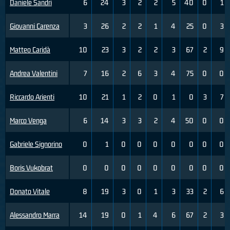
Daniele Sandri
6
24
3
2
2
5
40
0
1
Giovanni Carenza
3
26
2
2
1
4
25
0
3
Matteo Caridà
10
23
3
2
2
3
67
2
9
Andrea Valentini
7
16
2
6
3
4
75
0
0
Riccardo Arienti
10
21
1
2
0
1
0
3
7
Marco Venga
6
14
3
3
2
4
50
0
0
Gabriele Signorino
0
1
0
0
0
0
0
0
0
Boris Vukobrat
0
0
0
0
0
0
0
0
0
Donato Vitale
8
19
3
0
1
3
33
2
6
Alessandro Marra
14
19
0
1
4
6
67
2
3