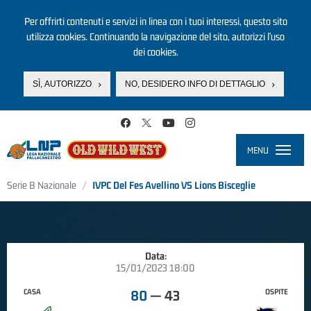
Per offrirti contenuti e servizi in linea con i tuoi interessi, questo sito
utilizza cookies. Continuando la navigazione del sito, autorizzi l’uso
dei cookies.
SÌ, AUTORIZZO
NO, DESIDERO INFO DI DETTAGLIO
Salta al contenuto principale
MENU
Toggle
navigati
Serie B Nazionale
IVPC Del Fes Avellino VS Lions Bisceglie
Data:
15/01/2023 18:00
CASA
OSPITE
80
—
43