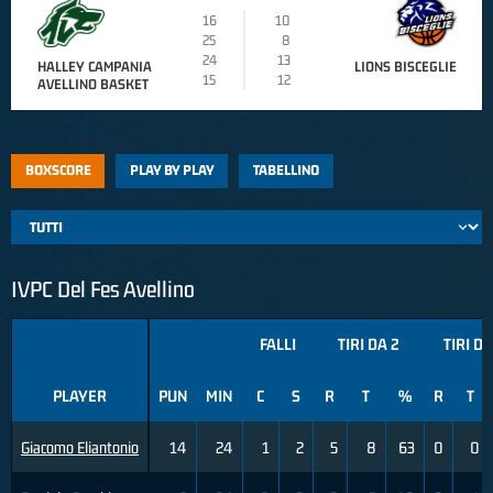
16
10
25
8
24
13
HALLEY CAMPANIA
LIONS BISCEGLIE
15
12
AVELLINO BASKET
BOXSCORE
PLAY BY PLAY
TABELLINO
IVPC Del Fes Avellino
FALLI
TIRI DA 2
TIRI DA
PLAYER
PUN
MIN
C
S
R
T
%
R
T
Giacomo Eliantonio
14
24
1
2
5
8
63
0
0