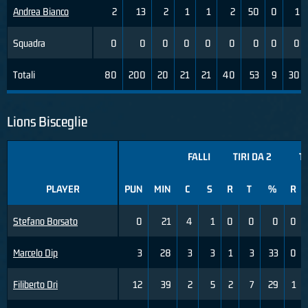
Andrea Bianco
2
13
2
1
1
2
50
0
1
Squadra
0
0
0
0
0
0
0
0
0
Totali
80
200
20
21
21
40
53
9
30
Lions Bisceglie
FALLI
TIRI DA 2
TI
PLAYER
PUN
MIN
C
S
R
T
%
R
Stefano Borsato
0
21
4
1
0
0
0
0
Marcelo Dip
3
28
3
3
1
3
33
0
Filiberto Dri
12
39
2
5
2
7
29
1