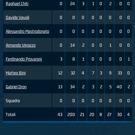
Raphael Chiti
0
24
3
1
0
2
0
0
Davide Vavoli
0
0
0
0
0
0
0
0
Alessandro Mastrodonato
0
0
0
0
0
0
0
0
Armando Verazzo
0
14
2
0
0
1
0
0
Ferdinando Provaroni
3
8
1
0
0
0
0
1
Matteo Bini
12
32
4
7
3
9
33
0
Gabriel Dron
13
34
2
3
2
5
40
2
Squadra
0
0
0
0
0
0
0
0
Totali
43
200
21
20
8
27
30
4