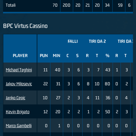
Totali
70
200
20
21
20
34
59
6
BPC Virtus Cassino
FALLI
TIRI DA 2
TIRI DA 3
PLAYER
PUN
MIN
C
S
R
T
%
R
T
Michael Teghini
11
40
3
6
3
7
43
1
3
3
Jakov Milosevic
22
31
3
6
8
10
80
0
2
Janko Cepic
10
27
2
3
4
11
36
0
4
Kevin Brigato
12
20
2
2
1
2
50
2
3
6
Marco Gambelli
0
1
0
0
0
0
0
0
0