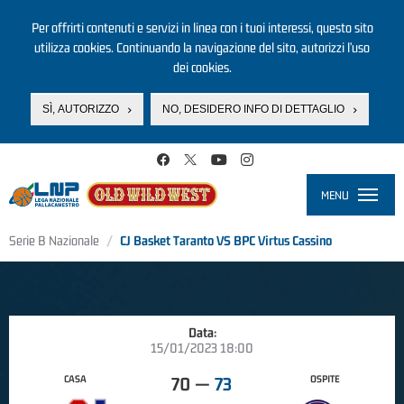
Per offrirti contenuti e servizi in linea con i tuoi interessi, questo sito
utilizza cookies. Continuando la navigazione del sito, autorizzi l’uso
dei cookies.
SÌ, AUTORIZZO
NO, DESIDERO INFO DI DETTAGLIO
Salta al contenuto principale
MENU
Toggle
navigati
Serie B Nazionale
CJ Basket Taranto VS BPC Virtus Cassino
Data:
15/01/2023 18:00
CASA
OSPITE
70
—
73