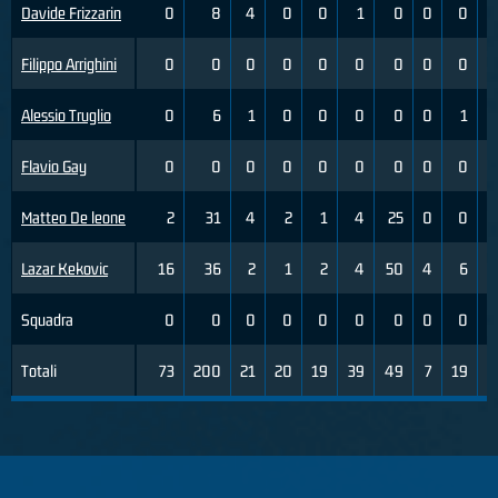
Davide Frizzarin
0
8
4
0
0
1
0
0
0
Filippo Arrighini
0
0
0
0
0
0
0
0
0
Alessio Truglio
0
6
1
0
0
0
0
0
1
Flavio Gay
0
0
0
0
0
0
0
0
0
Matteo De leone
2
31
4
2
1
4
25
0
0
Lazar Kekovic
16
36
2
1
2
4
50
4
6
6
Squadra
0
0
0
0
0
0
0
0
0
Totali
73
200
21
20
19
39
49
7
19
3