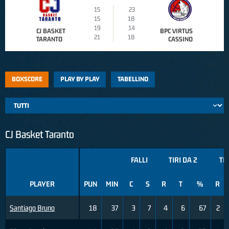
15
23
15
18
19
14
CJ BASKET
BPC VIRTUS
21
18
TARANTO
CASSINO
BOXSCORE
PLAY BY PLAY
TABELLINO
CJ Basket Taranto
FALLI
TIRI DA 2
TIR
PLAYER
PUN
MIN
C
S
R
T
%
R
Santiago Bruno
18
37
3
7
4
6
67
2