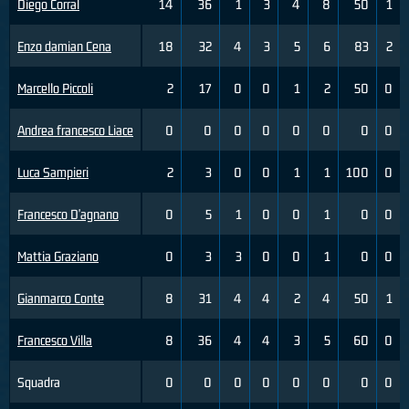
Diego Corral
14
36
1
3
4
8
50
1
Enzo damian Cena
18
32
4
3
5
6
83
2
Marcello Piccoli
2
17
0
0
1
2
50
0
Andrea francesco Liace
0
0
0
0
0
0
0
0
Luca Sampieri
2
3
0
0
1
1
100
0
Francesco D'agnano
0
5
1
0
0
1
0
0
Mattia Graziano
0
3
3
0
0
1
0
0
Gianmarco Conte
8
31
4
4
2
4
50
1
Francesco Villa
8
36
4
4
3
5
60
0
Squadra
0
0
0
0
0
0
0
0