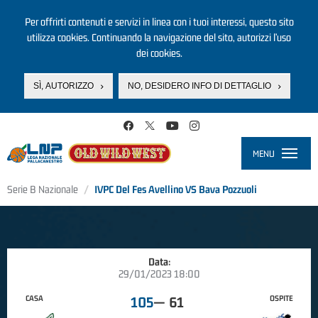
Per offrirti contenuti e servizi in linea con i tuoi interessi, questo sito
utilizza cookies. Continuando la navigazione del sito, autorizzi l’uso
dei cookies.
SÌ, AUTORIZZO
NO, DESIDERO INFO DI DETTAGLIO
Salta al contenuto principale
MENU
Toggle
navigati
Serie B Nazionale
IVPC Del Fes Avellino VS Bava Pozzuoli
Data:
29/01/2023 18:00
CASA
OSPITE
105
—
61