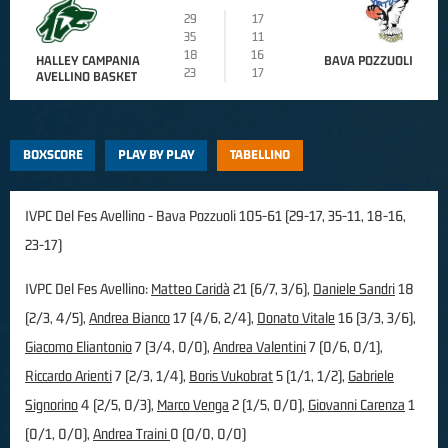
29
17
35
11
18
16
HALLEY CAMPANIA
BAVA POZZUOLI
23
17
AVELLINO BASKET
BOXSCORE
PLAY BY PLAY
TABELLINO
IVPC Del Fes Avellino - Bava Pozzuoli 105-61 (29-17, 35-11, 18-16,
23-17)
IVPC Del Fes Avellino:
Matteo Caridà
21 (6/7, 3/6),
Daniele Sandri
18
(2/3, 4/5),
Andrea Bianco
17 (4/6, 2/4),
Donato Vitale
16 (3/3, 3/6),
Giacomo Eliantonio
7 (3/4, 0/0),
Andrea Valentini
7 (0/6, 0/1),
Riccardo Arienti
7 (2/3, 1/4),
Boris Vukobrat
5 (1/1, 1/2),
Gabriele
Signorino
4 (2/5, 0/3),
Marco Venga
2 (1/5, 0/0),
Giovanni Carenza
1
(0/1, 0/0),
Andrea Traini
0 (0/0, 0/0)