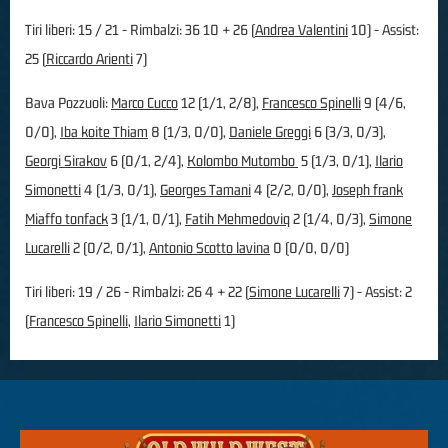
Tiri liberi: 15 / 21 - Rimbalzi: 36 10 + 26 (
Andrea Valentini
10) - Assist:
25 (
Riccardo Arienti
7)
Bava Pozzuoli:
Marco Cucco
12 (1/1, 2/8),
Francesco Spinelli
9 (4/6,
0/0),
Iba koite Thiam
8 (1/3, 0/0),
Daniele Greggi
6 (3/3, 0/3),
Georgi Sirakov
6 (0/1, 2/4),
Kolombo Mutombo
5 (1/3, 0/1),
Ilario
Simonetti
4 (1/3, 0/1),
Georges Tamani
4 (2/2, 0/0),
Joseph frank
Miaffo tonfack
3 (1/1, 0/1),
Fatih Mehmedoviq
2 (1/4, 0/3),
Simone
Lucarelli
2 (0/2, 0/1),
Antonio Scotto lavina
0 (0/0, 0/0)
Tiri liberi: 19 / 26 - Rimbalzi: 26 4 + 22 (
Simone Lucarelli
7) - Assist: 2
(
Francesco Spinelli
,
Ilario Simonetti
1)