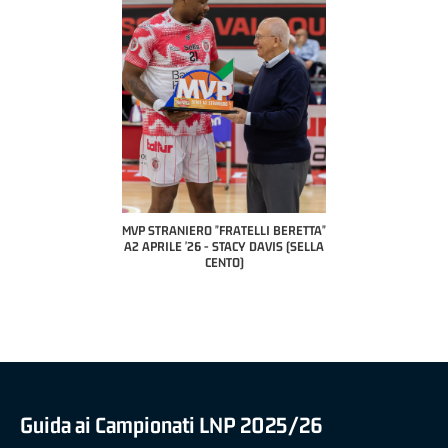
 "FRATELLI BERETTA"
MVP STRANIERO "FRATELLI BERETTA"
MVP "FRATELLI BER
6 - LUCA CESANA (UEB
A2 APRILE '26 - STACY DAVIS (SELLA
DILAS B NAZIONALE 
CO CIVIDALE)
CENTO)
MARCO RESTELLI (T
BRIANZA BA
Guida ai Campionati LNP 2025/26