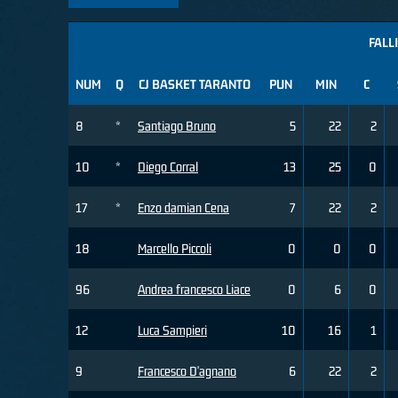
FALLI
NUM
Q
CJ BASKET TARANTO
PUN
MIN
C
8
*
Santiago Bruno
5
22
2
10
*
Diego Corral
13
25
0
17
*
Enzo damian Cena
7
22
2
18
Marcello Piccoli
0
0
0
96
Andrea francesco Liace
0
6
0
12
Luca Sampieri
10
16
1
9
Francesco D'agnano
6
22
2