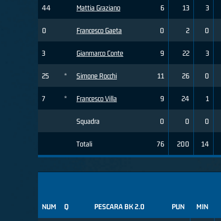
44
Mattia Graziano
6
13
3
0
Francesco Gaeta
0
2
0
3
Gianmarco Conte
9
22
3
25
*
Simone Rocchi
11
26
0
7
*
Francesco Villa
9
24
1
Squadra
0
0
0
Totali
76
200
14
NUM
Q
PESCARA BK 2.0
PUN
MIN