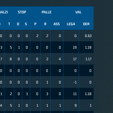
BALZI
STOP
PALLE
VAL
D
T
D
S
P
R
ASS
LEGA
OER
0
0
0
0
2
2
0
0
0.63
3
5
1
0
0
0
0
19
1.18
7
8
0
0
0
2
4
17
1.17
0
0
0
0
0
0
0
0
0
0
0
0
0
0
1
0
-1
0
1
2
0
1
0
3
0
11
1.18
4
5
1
0
1
1
1
9
1