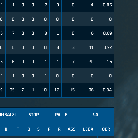
1
1
0
0
2
3
0
4
0.86
0
0
0
0
0
0
0
0
0
6
7
0
0
3
1
0
6
0.69
0
0
0
0
0
3
3
11
0.92
6
6
0
0
1
1
7
20
1.5
1
1
0
0
1
0
0
0
0
29
35
2
1
10
17
15
96
0.94
IMBALZI
STOP
PALLE
VAL
D
T
D
S
P
R
ASS
LEGA
OER