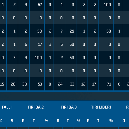
1
2
3
67
0
1
0
2
2
100
0
0
0
0
0
0
0
0
0
0
0
0
2
1
2
50
2
7
29
1
2
50
1
2
1
6
17
3
6
50
0
0
0
0
0
3
3
100
1
2
50
0
0
0
0
0
0
0
0
0
0
0
0
0
0
0
15
20
38
53
8
24
33
12
17
71
6
FALLI
TIRI DA 2
TIRI DA 3
TIRI LIBERI
R
C
S
R
T
%
R
T
%
R
T
%
O