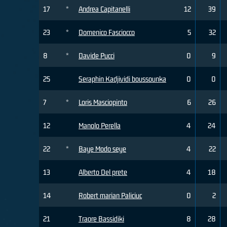
17
*
Andrea Capitanelli
12
39
23
*
Domenico Fasciocco
5
32
8
*
Davide Pucci
0
9
25
Seraphin Kadjividi boussounka
0
0
7
*
Loris Masciopinto
6
26
12
Manolo Perella
4
24
22
*
Baye Modo seye
4
22
13
Alberto Del prete
4
18
14
Robert marian Paliciuc
0
2
21
Traore Bassidiki
8
28