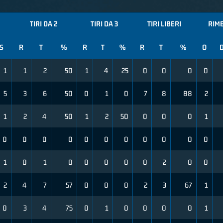
TIRI DA 2
TIRI DA 3
TIRI LIBERI
RIM
S
R
T
%
R
T
%
R
T
%
O
1
1
2
50
1
4
25
0
0
0
0
5
3
6
50
0
1
0
7
8
88
2
1
2
4
50
1
2
50
0
0
0
1
0
0
0
0
0
0
0
0
0
0
0
1
0
1
0
0
0
0
0
2
0
0
2
4
7
57
0
0
0
2
3
67
1
0
3
4
75
0
1
0
0
0
0
1