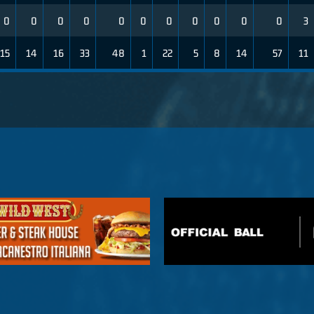
0
0
0
0
0
0
0
0
0
0
0
3
15
14
16
33
48
1
22
5
8
14
57
11