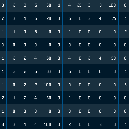
3
2
3
5
60
1
4
25
3
3
100
0
2
3
1
5
20
0
5
0
3
4
75
1
1
1
0
3
0
0
1
0
0
0
0
2
0
0
0
0
0
0
0
0
0
0
0
0
1
2
2
4
50
0
4
0
2
4
50
0
1
2
2
6
33
0
5
0
0
0
0
1
1
0
2
2
100
0
0
0
0
0
0
3
2
1
2
4
50
0
1
0
0
0
0
0
1
0
0
0
0
0
0
0
0
0
0
0
3
3
4
4
100
0
2
0
0
3
0
1