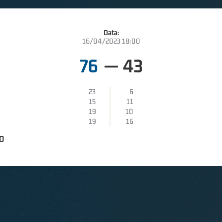
Data:
16/04/2023 18:00
76
—
43
23
6
15
11
19
10
19
16
O