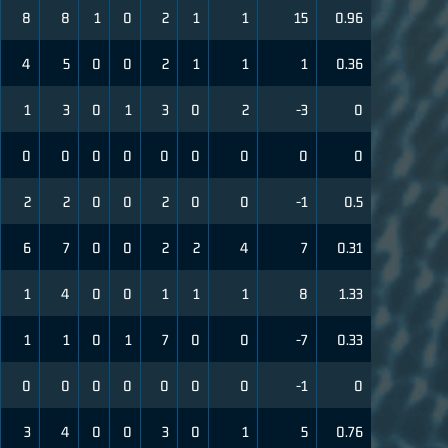
8
8
1
0
2
1
1
15
0.96
4
5
0
0
2
1
1
1
0.36
1
3
0
1
3
0
2
-3
0
0
0
0
0
0
0
0
0
0
2
2
0
0
2
0
0
-1
0.5
6
7
0
0
2
2
4
7
0.31
1
4
0
0
1
1
1
8
1.33
1
1
0
1
7
0
0
-7
0.33
0
0
0
0
0
0
0
-1
0
3
4
0
0
3
0
1
5
0.76