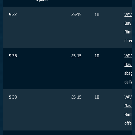
9:22
25-15
10
VAVO
David
Rimba
difens
9:36
25-15
10
VAVO
David
sbagli
dall'a
9:39
25-15
10
VAVO
David
Rimba
offen