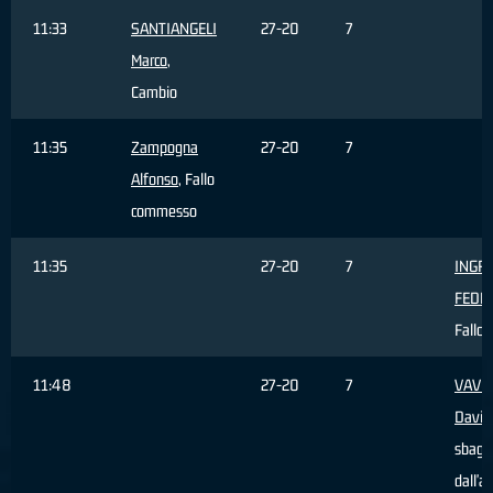
11:33
SANTIANGELI
27-20
7
Marco
,
Cambio
11:35
Zampogna
27-20
7
Alfonso
, Fallo
commesso
11:35
27-20
7
INGR
FEDE
Fallo 
11:48
27-20
7
VAVO
David
sbagli
dall'a