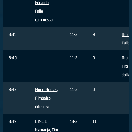
Edoardo
,
Fallo
commesso
3:31
11-2
9
Dron G
Fallo 
3:40
11-2
9
Dron G
Tiro s
dall'a
3:43
Morici Nicolas
,
11-2
9
Rimbalzo
difensivo
3:49
DINCIC
13-2
11
Nemanja
, Tiro