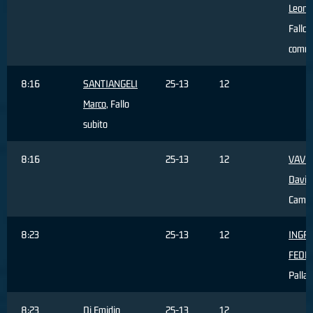
Leona
Fallo
comm
8:16
SANTIANGELI
25-13
12
Marco
, Fallo
subito
8:16
25-13
12
VAVO
David
Cambi
8:23
25-13
12
INGR
FEDE
Palla 
8:23
Di Emidio
25-13
12