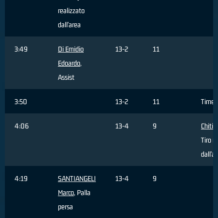
realizzato
dall'area
3:49
Di Emidio
13-2
11
Edoardo
,
Assist
3:50
13-2
11
Timeo
4:06
13-4
9
Chiti 
Tiro r
dall'a
4:19
SANTIANGELI
13-4
9
Marco
, Palla
persa