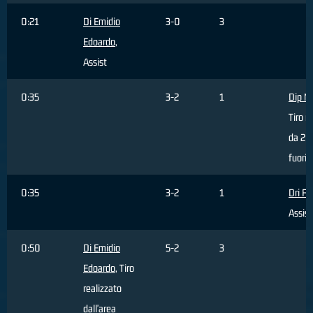
0:21
Di Emidio
3-0
3
Edoardo
,
Assist
0:35
3-2
1
Dip M
Tiro r
da 2 p
fuori 
0:35
3-2
1
Dri Fil
Assist
0:50
Di Emidio
5-2
3
Edoardo
, Tiro
realizzato
dall'area