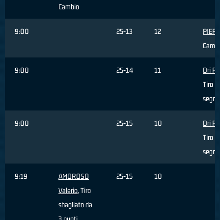
Cambio
9:00
25-13
12
PIERI
Cambi
9:00
25-14
11
Dri Fil
Tiro li
segna
9:00
25-15
10
Dri Fil
Tiro li
segna
9:19
AMOROSO
25-15
10
Valerio
, Tiro
sbagliato da
3 punti