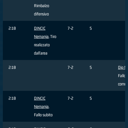
Rimbalzo
difensivo
2:18
DINCIC
7-2
5
Nemanja
, Tiro
realizzato
dall'area
2:18
7-2
5
Dip M
Fallo
comm
2:18
DINCIC
7-2
5
Nemanja
,
Fallo subito