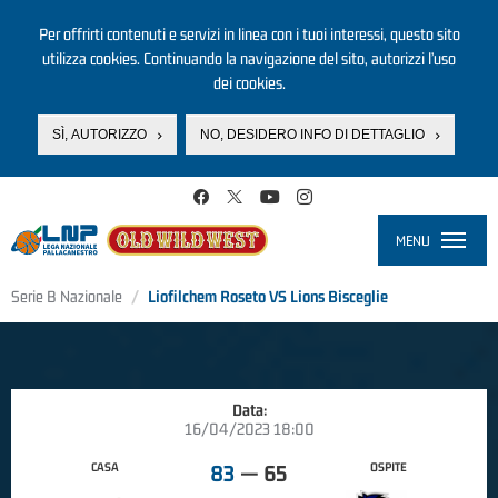
Per offrirti contenuti e servizi in linea con i tuoi interessi, questo sito
utilizza cookies. Continuando la navigazione del sito, autorizzi l’uso
dei cookies.
SÌ, AUTORIZZO
NO, DESIDERO INFO DI DETTAGLIO
Salta al contenuto principale
MENU
Toggle
navigati
Serie B Nazionale
Liofilchem Roseto VS Lions Bisceglie
Data:
16/04/2023 18:00
CASA
OSPITE
83
—
65