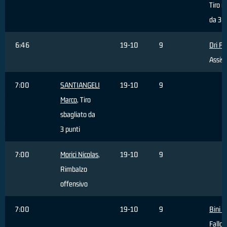
Tiro r
da 3 p
6:46
19-10
9
Dri Fil
Assist
7:00
SANTIANGELI
19-10
9
Marco
, Tiro
sbagliato da
3 punti
7:00
Morici Nicolas
,
19-10
9
Rimbalzo
offensivo
7:00
19-10
9
Bini 
Fallo