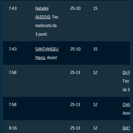
7:43
Natalini
25-10
15
ALESSIO
, Tiro
realizzato da
3 punti
7:43
SANTIANGELI
25-10
15
Marco
, Assist
7:58
25-13
12
Dri Fil
Tiro r
da 3 p
7:58
25-13
12
Chiti 
Assist
8:16
25-13
12
Del S