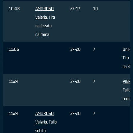
10:48
AMOROSO
27-17
10
Valerio
, Tiro
realizzato
dall'area
11:06
27-20
7
Dri Fil
Tiro r
da 3 p
11:24
27-20
7
PIERI
Fallo
comm
11:24
AMOROSO
27-20
7
Valerio
, Fallo
subito