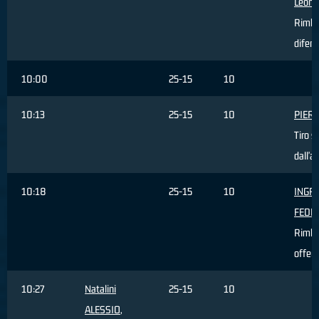
Leona
Rimba
difens
10:00
25-15
10
10:13
25-15
10
PIERI
Tiro s
dall'a
10:18
25-15
10
INGR
FEDE
Rimba
offen
10:27
Natalini
25-15
10
ALESSIO
,