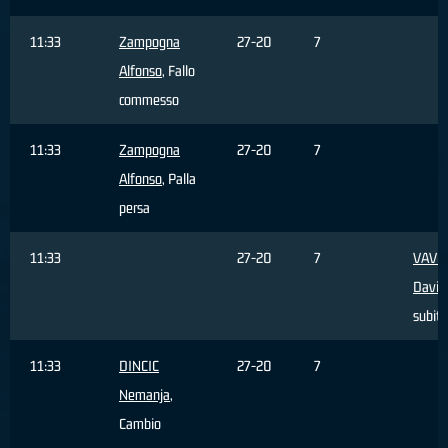
11:33
Zampogna
27-20
7
Alfonso
, Fallo
commesso
11:33
Zampogna
27-20
7
Alfonso
, Palla
persa
11:33
27-20
7
VAVO
David
subito
11:33
DINCIC
27-20
7
Nemanja
,
Cambio