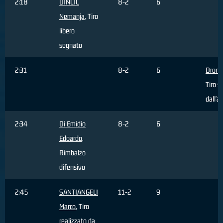
2:18
DINCIC
8-2
6
Nemanja
, Tiro
libero
segnato
2:31
8-2
6
Dron G
Tiro s
dall'a
2:34
Di Emidio
8-2
6
Edoardo
,
Rimbalzo
difensivo
2:45
SANTIANGELI
11-2
9
Marco
, Tiro
realizzato da