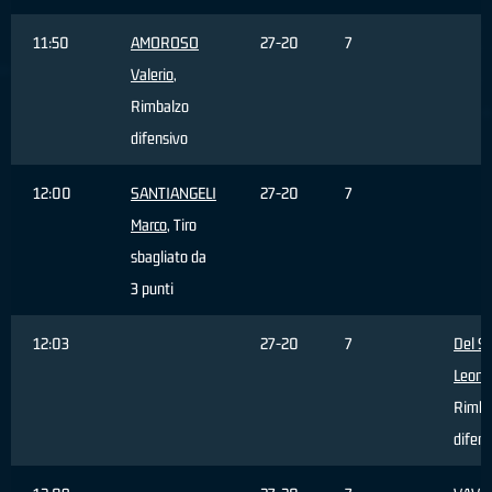
11:50
AMOROSO
27-20
7
Valerio
,
Rimbalzo
difensivo
12:00
SANTIANGELI
27-20
7
Marco
, Tiro
sbagliato da
3 punti
12:03
27-20
7
Del S
Leona
Rimba
difens