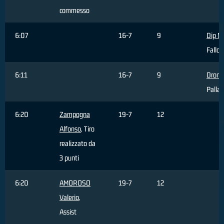
commesso
6:07
16-7
9
Dip M
Fallo 
6:11
16-7
9
Dron G
Palla 
6:20
Zampogna
19-7
12
Alfonso
, Tiro
realizzato da
3 punti
6:20
AMOROSO
19-7
12
Valerio
,
Assist