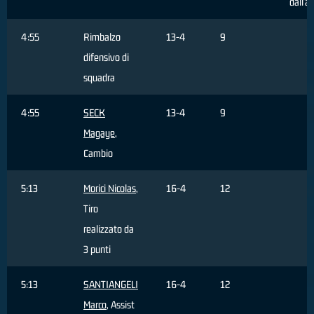
dall'a
4:55
Rimbalzo
13-4
9
difensivo di
squadra
4:55
SECK
13-4
9
Magaye
,
Cambio
5:13
Morici Nicolas
,
16-4
12
Tiro
realizzato da
3 punti
5:13
SANTIANGELI
16-4
12
Marco
, Assist