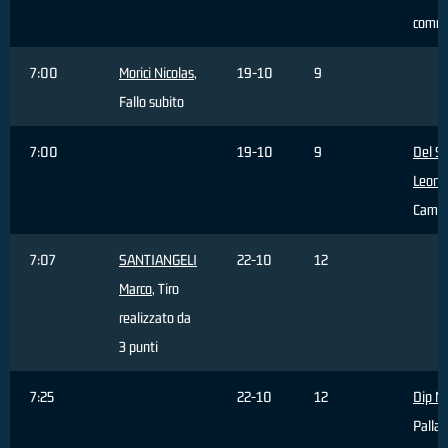
comm
7:00
Morici Nicolas
,
19-10
9
Fallo subito
7:00
19-10
9
Del S
Leona
Cambi
7:07
SANTIANGELI
22-10
12
Marco
, Tiro
realizzato da
3 punti
7:25
22-10
12
Dip M
Palla 