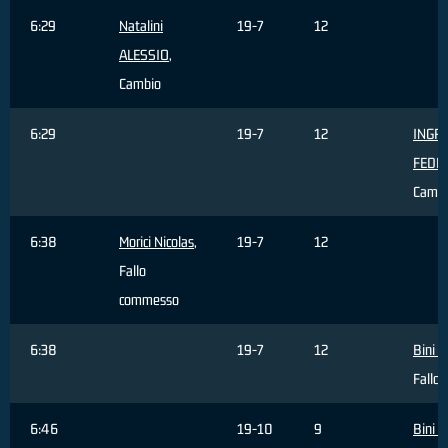
6:29
Natalini
19-7
12
ALESSIO
,
Cambio
6:29
19-7
12
INGR
FEDE
Cambi
6:38
Morici Nicolas
,
19-7
12
Fallo
commesso
6:38
19-7
12
Bini 
Fallo 
6:46
19-10
9
Bini 