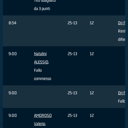
Tiro sbagliato
da 3 punti
8:54
25-13
12
Dri Fil
Rimba
difens
9:00
Natalini
25-13
12
ALESSIO
,
Fallo
commesso
9:00
25-13
12
Dri Fil
Fallo 
9:00
AMOROSO
25-13
12
Valerio
,