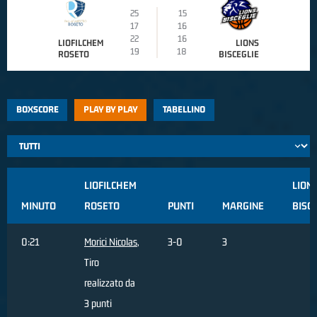
25
15
17
16
22
16
LIOFILCHEM
LIONS
19
18
ROSETO
BISCEGLIE
BOXSCORE
PLAY BY PLAY
TABELLINO
LIOFILCHEM
LION
MINUTO
ROSETO
PUNTI
MARGINE
BISC
0:21
Morici Nicolas
,
3-0
3
Tiro
realizzato da
3 punti