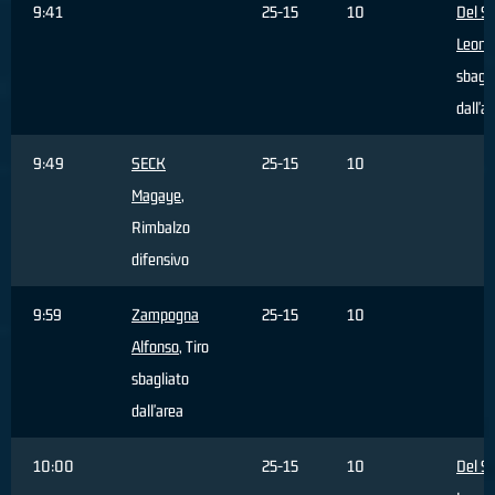
9:41
25-15
10
Del S
Leona
sbagli
dall'a
9:49
SECK
25-15
10
Magaye
,
Rimbalzo
difensivo
9:59
Zampogna
25-15
10
Alfonso
, Tiro
sbagliato
dall'area
10:00
25-15
10
Del S