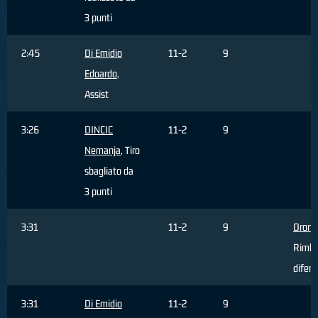
3 punti
2:45
Di Emidio
11-2
9
Edoardo
,
Assist
3:26
DINCIC
11-2
9
Nemanja
, Tiro
sbagliato da
3 punti
3:31
11-2
9
Dron G
Rimba
difens
3:31
Di Emidio
11-2
9