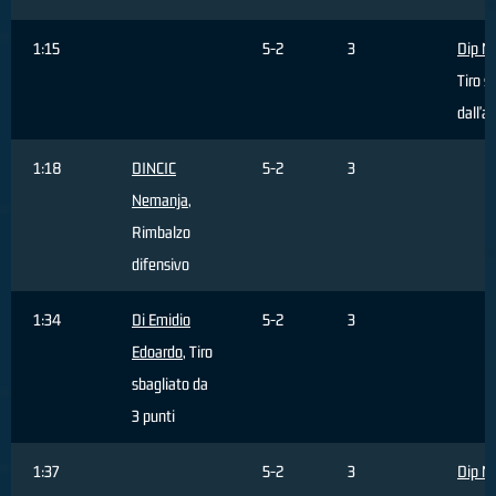
1:15
5-2
3
Dip M
Tiro s
dall'a
1:18
DINCIC
5-2
3
Nemanja
,
Rimbalzo
difensivo
1:34
Di Emidio
5-2
3
Edoardo
, Tiro
sbagliato da
3 punti
1:37
5-2
3
Dip M