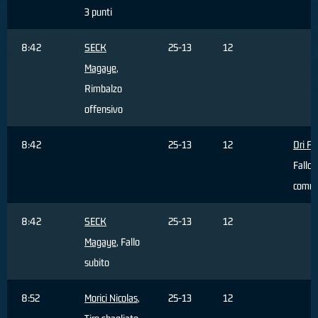
3 punti
8:42
SECK
25-13
12
Magaye
,
Rimbalzo
offensivo
8:42
25-13
12
Dri Fil
Fallo
comm
8:42
SECK
25-13
12
Magaye
, Fallo
subito
8:52
Morici Nicolas
,
25-13
12