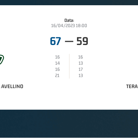
Data:
16/04/2023 18:00
67
—
59
16
16
14
13
16
17
21
13
 AVELLINO
TERA