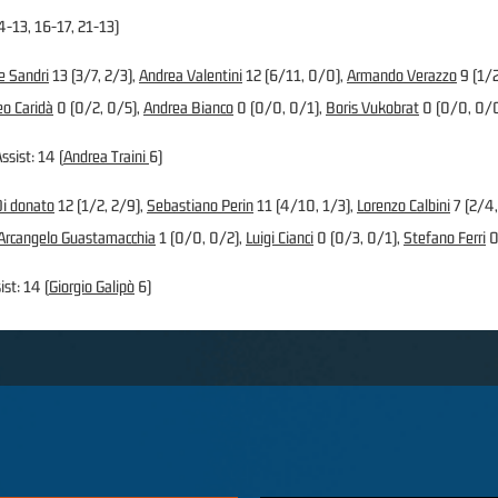
4-13, 16-17, 21-13)
e Sandri
13 (3/7, 2/3),
Andrea Valentini
12 (6/11, 0/0),
Armando Verazzo
9 (1/2
o Caridà
0 (0/2, 0/5),
Andrea Bianco
0 (0/0, 0/1),
Boris Vukobrat
0 (0/0, 0/
ssist: 14 (
Andrea Traini
6)
Di donato
12 (1/2, 2/9),
Sebastiano Perin
11 (4/10, 1/3),
Lorenzo Calbini
7 (2/4,
Arcangelo Guastamacchia
1 (0/0, 0/2),
Luigi Cianci
0 (0/3, 0/1),
Stefano Ferri
0
ist: 14 (
Giorgio Galipò
6)