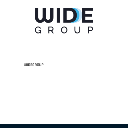
WIDEGROUP
"FRATELLI BERETTA" A2 APRILE '26 -
MVP STRANIERO "FRATELLI BERETTA" A2 AP
(UEB GESTECO CIVIDALE)
'26 - STACY DAVIS (SELLA CENTO)