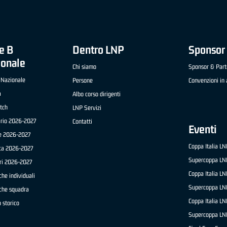
e B
Dentro LNP
Sponsor 
ionale
Chi siamo
Sponsor & Part
 Nazionale
Persone
Convenzioni in 
a
Albo corso dirigenti
tch
LNP Servizi
ario 2026-2027
Contatti
Eventi
e 2026-2027
Coppa Italia L
ica 2026-2027
Supercoppa LN
ri 2026-2027
Coppa Italia L
che individuali
Supercoppa LN
iche squadra
Coppa Italia L
 storico
Supercoppa LN