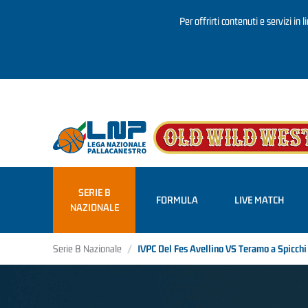
Per offrirti contenuti e servizi in 
Salta al contenuto principale
SERIE B
FORMULA
LIVE MATCH
NAZIONALE
Serie B Nazionale
IVPC Del Fes Avellino VS Teramo a Spicch