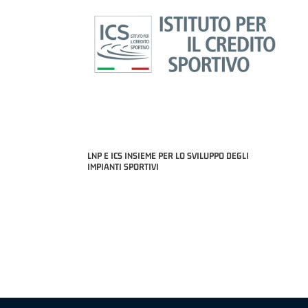
LNP E ICS INSIEME PER LO SVILUPPO DEGLI
IMPIANTI SPORTIVI
MIGLIOR UNDER 21 ADIDAS A2 APRILE '26 -
MVP ITALIANO 
NICOLAS TANFOGLIO (SELLA CENTO)
LUCA CESANA 
 B NAZIONALE
O FABRIANO)