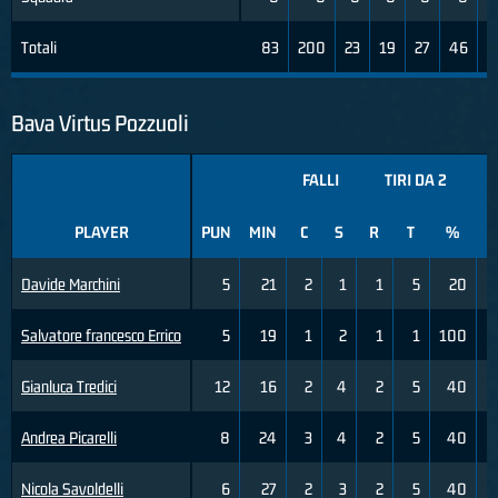
Totali
83
200
23
19
27
46
Bava Virtus Pozzuoli
FALLI
TIRI DA 2
PLAYER
PUN
MIN
C
S
R
T
%
R
Davide Marchini
5
21
2
1
1
5
20
1
Salvatore francesco Errico
5
19
1
2
1
1
100
1
Gianluca Tredici
12
16
2
4
2
5
40
1
Andrea Picarelli
8
24
3
4
2
5
40
1
Nicola Savoldelli
6
27
2
3
2
5
40
0