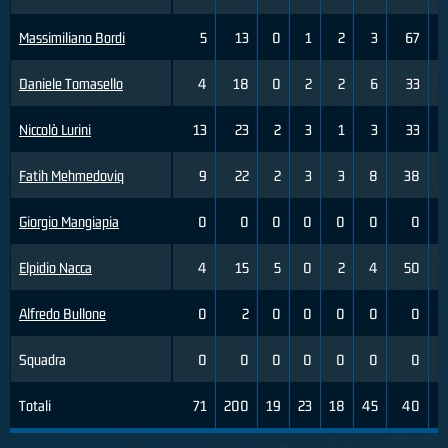
Massimiliano Bordi
5
13
0
1
2
3
67
0
Daniele Tomasello
4
18
0
2
2
6
33
0
Niccolò Lurini
13
23
2
3
1
3
33
3
Fatih Mehmedoviq
9
22
2
3
3
8
38
0
Giorgio Mangiapia
0
0
0
0
0
0
0
0
Elpidio Nacca
4
15
5
0
2
4
50
0
Alfredo Bullone
0
2
0
0
0
0
0
0
Squadra
0
0
0
0
0
0
0
0
Totali
71
200
19
23
18
45
40
7