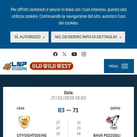
Per offrirti contenuti e servizi in linea con i tuoi interessi, questo sito
utilizza cookies. Continuando la navigazione del sito, autorizzi l’uso
dei cookies.
SÌ, AUTORIZZO
NO, DESIDERO INFO DI DETTAGLIO
Salta al contenuto principale
MENU
Toggle
navigati
Data:
27/10/2019 18:00
CASA
OSPITE
83
—
71
27
11
27
21
22
16
CITYSIGHTSEEING
BAVA POZZUOLI