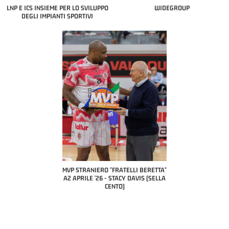
LNP E ICS INSIEME PER LO SVILUPPO
WIDEGROUP
DEGLI IMPIANTI SPORTIVI
COACH OF THE MONTH
A2 APRILE '26 
PILLASTRINI (UE
CIVIDAL
O "FRATELLI BERETTA"
MVP "FRATELLI BERETTA" SAMUEL
 - STACY DAVIS (SELLA
DILAS B NAZIONALE APRILE '26 -
CENTO)
MARCO RESTELLI (TAV TREVIGLIO
BRIANZA BASKET)