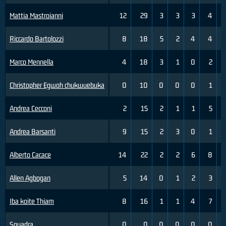
Mattia Mastroianni
12
29
3
3
3
4
Riccardo Bartolozzi
8
18
5
2
4
4
1
Marco Mennella
4
18
3
1
0
2
Christopher Egwoh chukwuebuka
0
10
0
0
0
1
Andrea Cecconi
2
15
2
1
1
5
Andrea Barsanti
9
15
2
3
0
1
Alberto Cacace
14
22
2
2
6
8
Allen Agbogan
5
14
0
1
2
3
Iba koite Thiam
8
16
1
1
4
7
Squadra
0
0
0
0
0
0