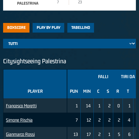
7
23
PALESTRINA
BOXSCORE
PLAY BY PLAY
TABELLINO
Citysightseeing Palestrina
FALLI
TIRI DA 2
PLAYER
PUN
MIN
C
S
R
T
Francesco Moretti
1
14
1
2
0
1
Simone Rischia
7
12
2
2
2
4
Gianmarco Rossi
13
17
2
1
5
6