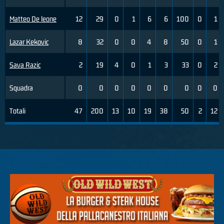
Matteo De leone
12
29
0
1
6
6
100
0
1
Lazar Kekovic
8
32
0
0
4
8
50
0
1
Sava Razic
2
19
4
0
1
3
33
0
2
Squadra
0
0
0
0
0
0
0
0
0
Totali
47
200
13
10
19
38
50
2
12