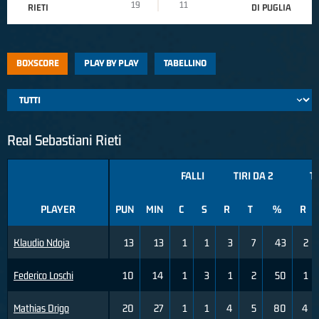
19
11
RIETI
DI PUGLIA
BOXSCORE
PLAY BY PLAY
TABELLINO
Real Sebastiani Rieti
FALLI
TIRI DA 2
TI
PLAYER
PUN
MIN
C
S
R
T
%
R
Klaudio Ndoja
13
13
1
1
3
7
43
2
Federico Loschi
10
14
1
3
1
2
50
1
Mathias Drigo
20
27
1
1
4
5
80
4