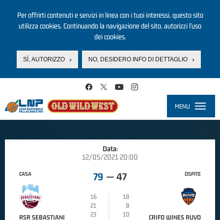
Per offrirti contenuti e servizi in linea con i tuoi interessi, questo sito
utilizza cookies. Continuando la navigazione del sito, autorizzi l’uso
dei cookies.
SÌ, AUTORIZZO
NO, DESIDERO INFO DI DETTAGLIO
Salta al contenuto principale
MENU
Toggle
navigati
Data:
12/05/2021 20:00
CASA
OSPITE
79
—
47
16
18
21
8
23
10
RSR SEBASTIANI
CRIFO WINES RUVO