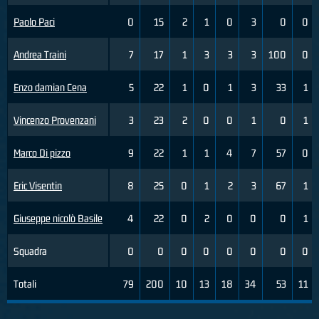
Paolo Paci
0
15
2
1
0
3
0
0
Andrea Traini
7
17
1
3
3
3
100
0
Enzo damian Cena
5
22
1
0
1
3
33
1
Vincenzo Provenzani
3
23
2
0
0
1
0
1
Marco Di pizzo
9
22
1
1
4
7
57
0
Eric Visentin
8
25
0
1
2
3
67
1
Giuseppe nicolò Basile
4
22
0
2
0
0
0
1
Squadra
0
0
0
0
0
0
0
0
Totali
79
200
10
13
18
34
53
11