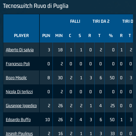
Tecnoswitch Ruvo di Puglia
FALLI
TIRI DA 2
TIRI DA
PLAYER
PUN
MIN
C
S
R
T
%
R
T
Alberto Di salvia
3
18
1
1
0
2
0
1
2
Francesco Poli
0
2
0
0
0
0
0
0
0
Bozo Misolic
8
30
2
1
3
6
50
0
3
Nicola Di terlizzi
0
2
0
0
0
0
0
0
0
Giuseppe Ippedico
2
26
2
2
1
4
25
0
0
Edoardo Buffo
10
26
2
4
3
6
50
1
3
Joseph Paulinus
2
16
2
1
1
3
33
0
0