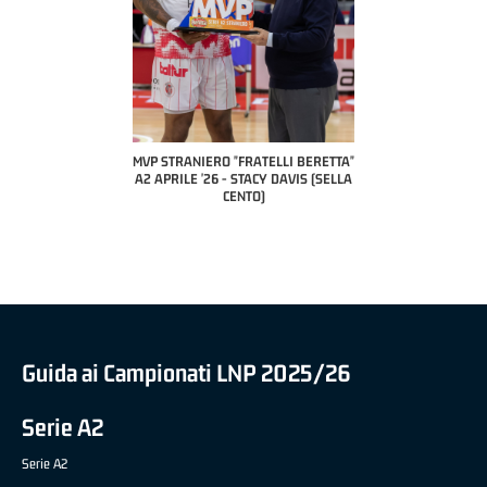
ETTA"
MVP STRANIERO "FRATELLI BERETTA"
MVP "FRATELLI BERETTA" SAMUEL
 (UEB
A2 APRILE '26 - STACY DAVIS (SELLA
DILAS B NAZIONALE APRILE '26 -
CENTO)
MARCO RESTELLI (TAV TREVIGLIO
BRIANZA BASKET)
Guida ai Campionati LNP 2025/26
Serie A2
Serie A2