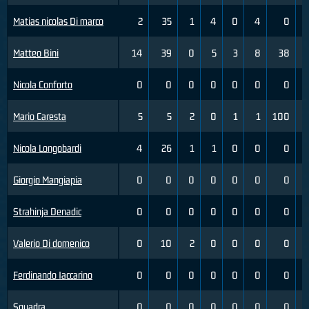
Matias nicolas Di marco
2
35
1
4
0
4
0
Matteo Bini
14
39
0
5
3
8
38
Nicola Conforto
0
0
0
0
0
0
0
Mario Caresta
5
5
2
0
1
1
100
Nicola Longobardi
4
26
1
1
0
0
0
Giorgio Mangiapia
0
0
0
0
0
0
0
Strahinja Denadic
0
0
0
0
0
0
0
Valerio Di domenico
0
10
2
0
0
0
0
Ferdinando Iaccarino
0
0
0
0
0
0
0
Squadra
0
0
0
0
0
0
0