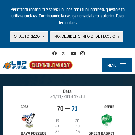
Per offrirti contenuti e servizi in linea con i tuoi interessi, questo sito
utilizza cookies. Continuando la navigazione del sito, autorizzi l’uso
dei cookies.
SÌ, AUTORIZZO
NO, DESIDERO INFO DI DETTAGLIO
Salta al contenuto principale
MENU
Toggle
navigati
Data:
24/11/2018 19:00
CASA
OSPITE
70
—
71
15
20
23
13
26
15
BAVA POZZUOLI
GREEN BASKET