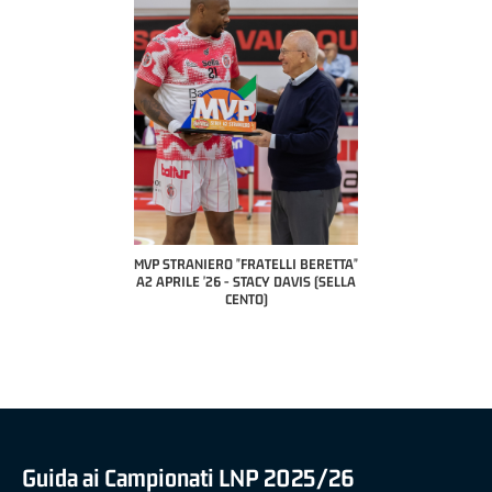
COACH OF THE MO
A2 APRILE '2
PILLASTRINI 
CIVID
ERO "FRATELLI BERETTA"
MVP "FRATELLI BERETTA" SAMUEL
'26 - STACY DAVIS (SELLA
DILAS B NAZIONALE APRILE '26 -
CENTO)
MARCO RESTELLI (TAV TREVIGLIO
BRIANZA BASKET)
Guida ai Campionati LNP 2025/26