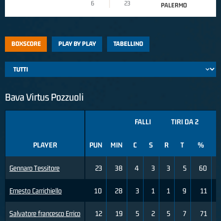
6
23
PALERMO
BOXSCORE
PLAY BY PLAY
TABELLINO
Bava Virtus Pozzuoli
FALLI
TIRI DA 2
PLAYER
PUN
MIN
C
S
R
T
%
R
Gennaro Tessitore
23
38
4
3
3
5
60
Ernesto Carrichiello
10
28
3
1
1
9
11
Salvatore francesco Errico
12
19
5
2
5
7
71