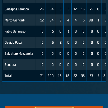
Giuseppe Caronna
26
34
3
3
12
16
75
0
0
Marco Giancarli
12
34
3
4
4
5
80
1
3
Fabio Dal maso
0
5
0
1
0
0
0
0
0
Davide Pucci
0
6
2
0
0
0
0
0
0
Salvatore Mazzarella
0
0
0
0
0
0
0
0
0
Squadra
0
0
0
0
0
0
0
0
0
Totali
71
200
16
18
22
35
63
7
21