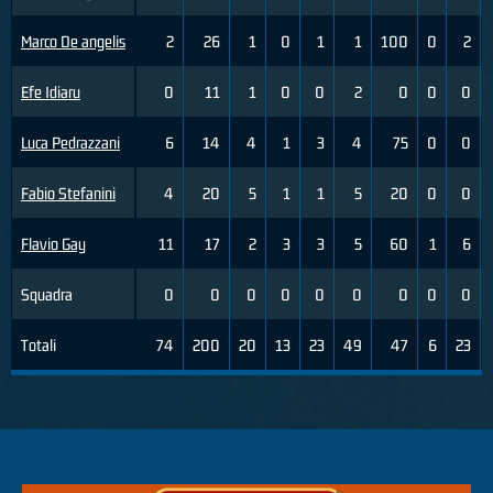
Marco De angelis
2
26
1
0
1
1
100
0
2
Efe Idiaru
0
11
1
0
0
2
0
0
0
Luca Pedrazzani
6
14
4
1
3
4
75
0
0
Fabio Stefanini
4
20
5
1
1
5
20
0
0
Flavio Gay
11
17
2
3
3
5
60
1
6
Squadra
0
0
0
0
0
0
0
0
0
Totali
74
200
20
13
23
49
47
6
23