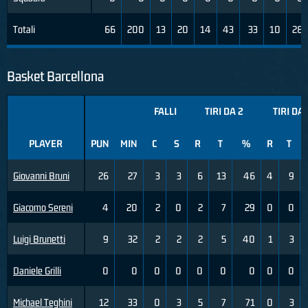
Totali
66
200
13
20
14
43
33
10
28
Basket Barcellona
FALLI
TIRI DA 2
TIRI DA 
PLAYER
PUN
MIN
C
S
R
T
%
R
T
Giovanni Bruni
26
27
3
3
6
13
46
4
9
Giacomo Sereni
4
20
2
0
2
7
29
0
0
Luigi Brunetti
9
32
2
2
2
5
40
1
3
Daniele Grilli
0
0
0
0
0
0
0
0
0
Michael Teghini
12
33
0
3
5
7
71
0
3