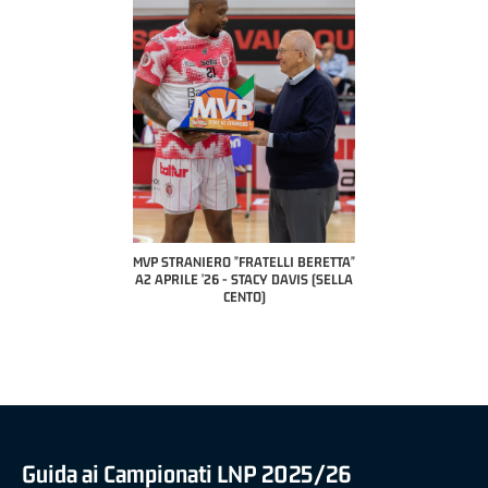
COACH OF THE MONTH
A2 APRILE '26 
PILLASTRINI (UE
CIVIDAL
O "FRATELLI BERETTA"
MVP "FRATELLI BERETTA" SAMUEL
 - STACY DAVIS (SELLA
DILAS B NAZIONALE APRILE '26 -
CENTO)
MARCO RESTELLI (TAV TREVIGLIO
BRIANZA BASKET)
Guida ai Campionati LNP 2025/26