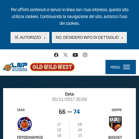
Per offrirti contenuti e servizi in linea con i tuoi interessi, questo sito
utilizza cookies. Continuando la navigazione del sito, autorizzi l’uso
dei cookies.
SÌ, AUTORIZZO
NO, DESIDERO INFO DI DETTAGLIO
Salta al contenuto principale
MENU
Toggle
navigati
Data:
30/11/2017 20:00
CASA
OSPITE
66
—
74
17
18
10
24
18
15
FOTODINAMICO
BASKET