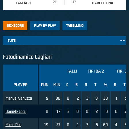
21
17
CAGLIARI
BARCELLONA
BOXSCORE
PLAY BY PLAY
TABELLINO
Fotodinamico Cagliari
FALLI
TIRI DA 2
TIRI D
PLAYER
PUN
MIN
C
S
R
T
%
R
T
Manuel Vanuzzo
9
38
0
2
3
8
38
1
5
Daniele Locci
0
17
3
0
0
2
0
0
2
Mirko Pilo
19
27
0
1
3
5
60
4
8