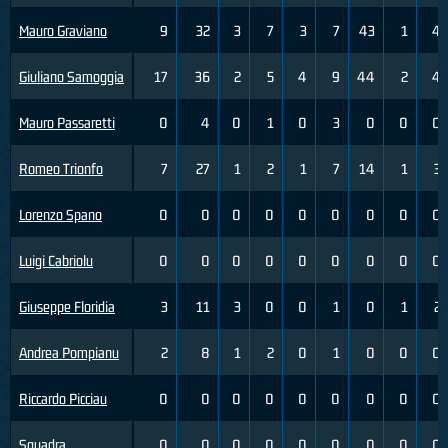
Mauro Graviano
9
32
3
7
3
7
43
1
4
Giuliano Samoggia
17
36
2
5
4
9
44
2
4
Mauro Passaretti
0
4
0
1
0
3
0
0
0
Romeo Trionfo
7
27
1
2
1
7
14
1
3
Lorenzo Spano
0
0
0
0
0
0
0
0
0
Luigi Cabriolu
0
0
0
0
0
0
0
0
0
Giuseppe Floridia
3
11
3
0
0
1
0
1
2
Andrea Pompianu
2
8
1
2
0
1
0
0
0
Riccardo Picciau
0
0
0
0
0
0
0
0
0
Squadra
0
0
0
0
0
0
0
0
0