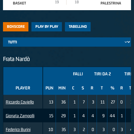
19
18
BASKET
PALESTRINA
BOXSCORE
PLAY BY PLAY
TABELLINO
Frata Nardò
FALLI
TIRI DA 2
TIRI 
PLAYER
PUN
MIN
C
S
R
T
%
R
T
Riccardo Coviello
13
36
1
7
3
11
27
0
3
Gionata Zampolli
15
29
1
4
4
9
44
1
1
Federico Burini
10
35
3
2
0
3
0
3
4