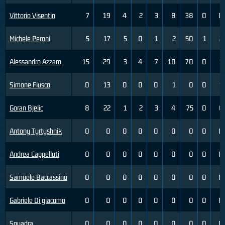
Vittorio Visentin
7
19
4
2
3
8
38
0
0
Michele Peroni
5
17
5
0
1
2
50
1
2
Alessandro Azzaro
15
29
3
4
7
10
70
0
1
Simone Fiusco
0
13
0
0
0
1
0
0
1
Goran Bjelic
8
22
1
2
3
4
75
0
6
Antony Tyrtyshnik
0
0
0
0
0
0
0
0
0
Andrea Cappelluti
0
0
0
0
0
0
0
0
0
Samuele Baccassino
0
0
0
0
0
0
0
0
0
Gabriele Di giacomo
0
0
0
0
0
0
0
0
0
Squadra
0
0
0
0
0
0
0
0
0