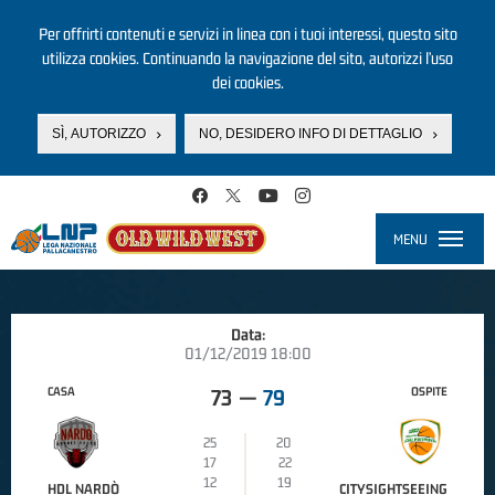
Per offrirti contenuti e servizi in linea con i tuoi interessi, questo sito
utilizza cookies. Continuando la navigazione del sito, autorizzi l’uso
dei cookies.
SÌ, AUTORIZZO
NO, DESIDERO INFO DI DETTAGLIO
Salta al contenuto principale
MENU
Toggle
navigati
Data:
01/12/2019 18:00
CASA
OSPITE
73
—
79
25
20
17
22
12
19
HDL NARDÒ
CITYSIGHTSEEING