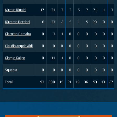
Niccolò Rinaldi
17
31
3
3
5
7
71
1
3
Riccardo Bottioni
6
33
2
5
1
5
20
0
0
Giacomo Barnaba
0
3
1
0
0
0
0
0
0
Claudio angelo Aldi
0
0
0
0
0
0
0
0
0
Giorgio Galipò
0
11
1
0
0
0
0
0
0
Squadra
0
0
0
0
0
0
0
0
0
Totali
93
200
15
21
19
36
53
13
27