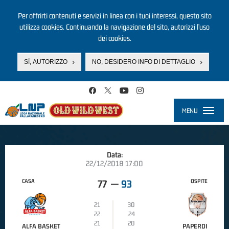
Per offrirti contenuti e servizi in linea con i tuoi interessi, questo sito
utilizza cookies. Continuando la navigazione del sito, autorizzi l’uso
dei cookies.
SÌ, AUTORIZZO
NO, DESIDERO INFO DI DETTAGLIO
Salta al contenuto principale
MENU
Toggle
navigati
Data:
22/12/2018 17:00
CASA
OSPITE
77
—
93
21
30
22
24
21
20
ALFA BASKET
PAPERDI