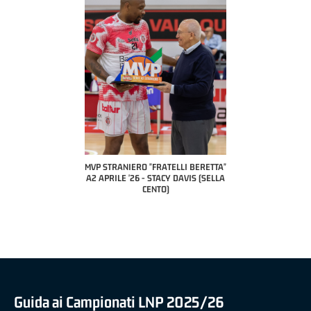
COACH OF THE MONT
A2 APRILE '26 
PILLASTRINI (U
CIVIDAL
O "FRATELLI BERETTA"
MVP "FRATELLI BERETTA" SAMUEL
6 - STACY DAVIS (SELLA
DILAS B NAZIONALE APRILE '26 -
CENTO)
MARCO RESTELLI (TAV TREVIGLIO
BRIANZA BASKET)
Guida ai Campionati LNP 2025/26