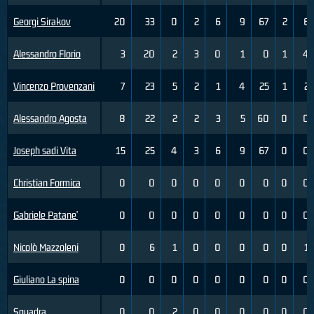
Georgi Sirakov
20
33
0
2
6
9
67
2
6
Alessandro Florio
3
20
2
3
0
1
0
1
4
Vincenzo Provenzani
7
23
5
2
1
4
25
1
2
Alessandro Agosta
8
22
2
2
3
5
60
0
0
Joseph sadi Vita
15
25
4
3
6
9
67
0
0
Christian Formica
0
0
0
0
0
0
0
0
0
Gabriele Patane'
0
0
0
0
0
0
0
0
0
Nicolò Mazzoleni
0
6
1
0
0
0
0
0
1
Giuliano La spina
0
0
0
0
0
0
0
0
0
Squadra
0
0
2
0
0
0
0
0
0