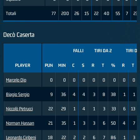
Totali
77
200
26
15
22
40
55
7
23
Decò Caserta
FALLI
TIRI DA 2
TIRI DA
PLAYER
PUN
MIN
C
S
R
T
%
R
T
Marcelo Dip
0
0
0
0
0
0
0
0
0
Biagio Sergio
9
36
4
4
3
8
38
1
1
Niccolò Petrucci
22
29
1
4
1
3
33
6
13
Norman Hassan
21
35
1
3
3
6
50
4
7
Leonardo Ciribeni
18
22
2
2
6
7
86
1
3