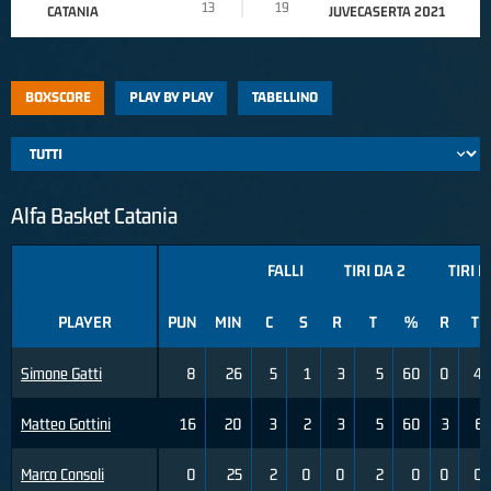
13
19
CATANIA
JUVECASERTA 2021
BOXSCORE
PLAY BY PLAY
TABELLINO
Alfa Basket Catania
FALLI
TIRI DA 2
TIRI D
PLAYER
PUN
MIN
C
S
R
T
%
R
T
Simone Gatti
8
26
5
1
3
5
60
0
4
Matteo Gottini
16
20
3
2
3
5
60
3
6
Marco Consoli
0
25
2
0
0
2
0
0
0