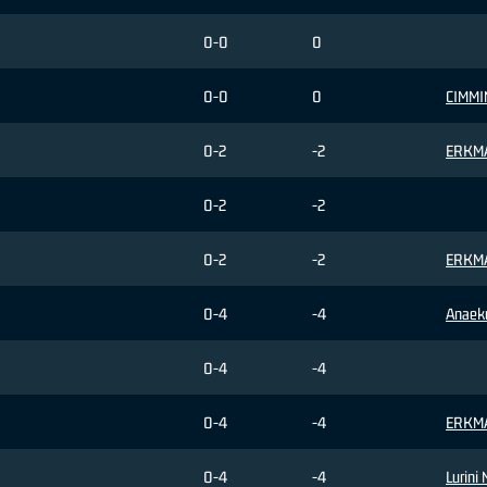
0-0
0
0-0
0
CIMMIN
0-2
-2
ERKM
0-2
-2
0-2
-2
ERKM
0-4
-4
Anaek
0-4
-4
0-4
-4
ERKM
0-4
-4
Lurini 