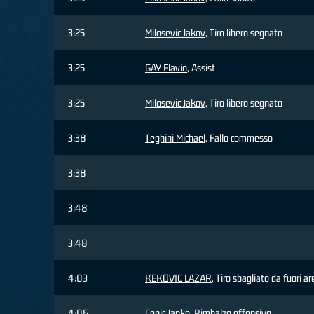
3:25
Milosevic Jakov
, Tiro libero segnato
3:25
GAY Flavio
, Assist
3:25
Milosevic Jakov
, Tiro libero segnato
3:38
Teghini Michael
, Fallo commesso
3:38
3:48
3:48
4:03
KEKOVIC LAZAR
, Tiro sbagliato da fuori ar
4:06
Cepic Janko
, Rimbalzo offensivo