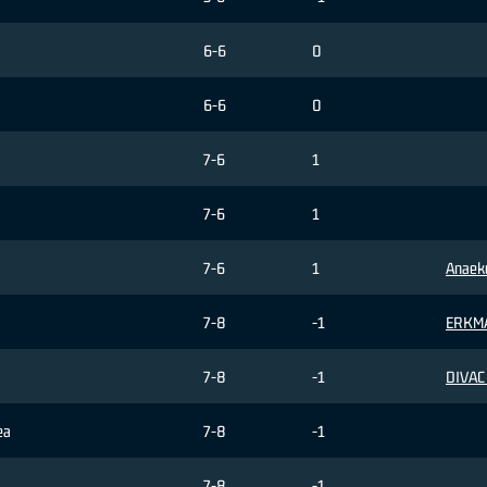
6-6
0
6-6
0
7-6
1
7-6
1
7-6
1
Anaek
7-8
-1
ERKM
7-8
-1
DIVAC 
ea
7-8
-1
7-8
-1