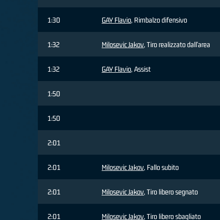
1:30
GAY Flavio
, Rimbalzo difensivo
1:32
Milosevic Jakov
, Tiro realizzato dall'area
1:32
GAY Flavio
, Assist
1:50
1:50
2:01
2:01
Milosevic Jakov
, Fallo subito
2:01
Milosevic Jakov
, Tiro libero segnato
2:01
Milosevic Jakov
, Tiro libero sbagliato