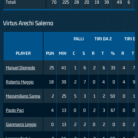
Totali
70
225
28
20
19
39
49
6
2
Virtus Arechi Salerno
FALLI
TIRI DA 2
TIRI DA
PLAYER
PUN
MIN
C
S
R
T
%
R
T
Manuel Diomede
25
41
1
6
2
6
33
4
7
Roberto Maggio
18
39
2
7
0
4
0
4
9
Massimiliano Sanna
2
25
5
3
1
2
50
0
1
Paolo Paci
4
13
0
0
2
3
67
0
0
Gianmarco Leggio
0
13
2
2
0
2
0
0
2