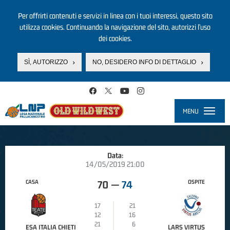
Per offrirti contenuti e servizi in linea con i tuoi interessi, questo sito
utilizza cookies. Continuando la navigazione del sito, autorizzi l’uso
dei cookies.
SÌ, AUTORIZZO
NO, DESIDERO INFO DI DETTAGLIO
Salta al contenuto principale
MENU
Toggle
navigati
Data:
14/05/2019 21:00
CASA
OSPITE
70
—
74
17
21
12
16
21
6
ESA ITALIA CHIETI
LARS VIRTUS