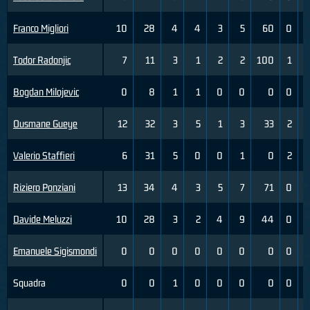
Franco Migliori
10
28
4
4
3
5
60
0
Todor Radonjic
7
11
3
1
2
2
100
1
Bogdan Milojevic
0
8
1
1
0
0
0
0
Ousmane Gueye
12
32
3
5
1
3
33
2
Valerio Staffieri
6
31
5
0
0
1
0
2
Riziero Ponziani
13
34
4
3
5
7
71
0
Davide Meluzzi
10
28
3
2
4
9
44
0
Emanuele Sigismondi
0
0
0
0
0
0
0
0
Squadra
0
0
1
0
0
0
0
0