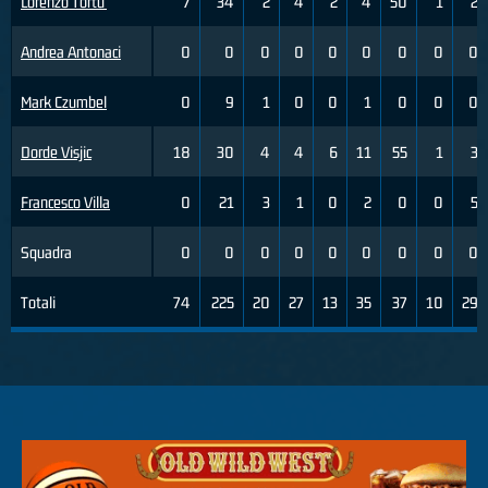
Lorenzo Tortu'
7
34
2
4
2
4
50
1
2
Andrea Antonaci
0
0
0
0
0
0
0
0
0
Mark Czumbel
0
9
1
0
0
1
0
0
0
Dorde Visjic
18
30
4
4
6
11
55
1
3
Francesco Villa
0
21
3
1
0
2
0
0
5
Squadra
0
0
0
0
0
0
0
0
0
Totali
74
225
20
27
13
35
37
10
29