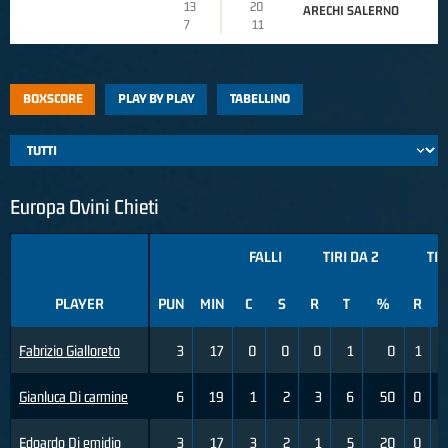
13
20
ARECHI SALERNO
7
11
BOXSCORE
PLAY BY PLAY
TABELLINO
Europa Ovini Chieti
FALLI
TIRI DA 2
TIR
PLAYER
PUN
MIN
C
S
R
T
%
R
Fabrizio Gialloreto
3
17
0
0
0
1
0
1
Gianluca Di carmine
6
19
1
2
3
6
50
0
Edoardo Di emidio
3
17
3
2
1
5
20
0