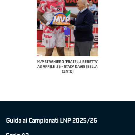
COACH OF THE M
A2 APRILE 
PILLASTRINI
CIV
IERO "FRATELLI BERETTA"
MVP "FRATELLI BERETTA" SAMUEL
 '26 - STACY DAVIS (SELLA
DILAS B NAZIONALE APRILE '26 -
CENTO)
MARCO RESTELLI (TAV TREVIGLIO
BRIANZA BASKET)
Guida ai Campionati LNP 2025/26