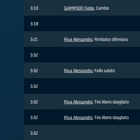
3:10
GIAMPIERI Fabio
, Cambio
3:18
3:21
Riva Alessandro
, Rimbalzo difensivo
3:32
3:32
Riva Alessandro
, Fallo subito
3:32
3:32
Riva Alessandro
, Tiro libero sbagliato
3:32
Riva Alessandro
, Tiro libero sbagliato
3:32