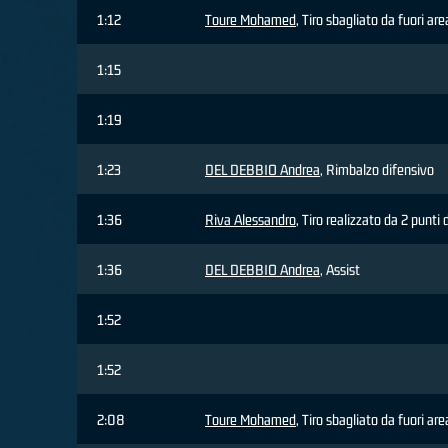
1:12
Toure Mohamed
, Tiro sbagliato da fuori are
1:15
1:19
1:23
DEL DEBBIO Andrea
, Rimbalzo difensivo
1:36
Riva Alessandro
, Tiro realizzato da 2 punti 
1:36
DEL DEBBIO Andrea
, Assist
1:52
1:52
2:08
Toure Mohamed
, Tiro sbagliato da fuori are