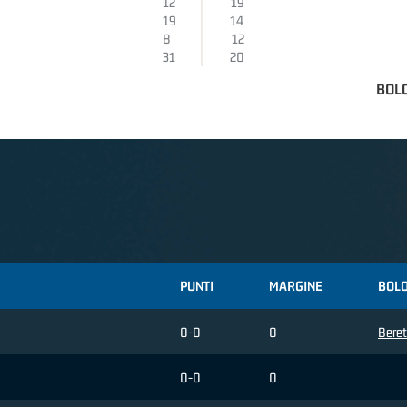
12
19
19
14
8
12
31
20
BOL
PUNTI
MARGINE
BOLO
0-0
0
Beret
0-0
0