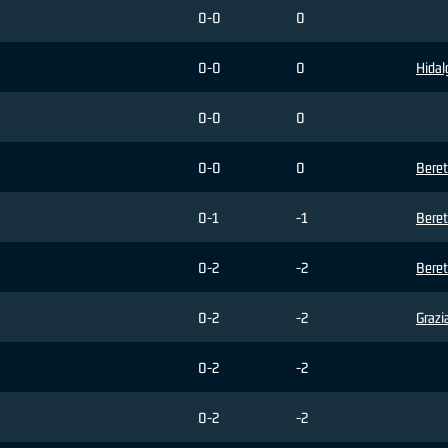
0-0
0
0-0
0
Hidal
0-0
0
0-0
0
Beret
0-1
-1
Beret
0-2
-2
Beret
0-2
-2
Grazi
0-2
-2
0-2
-2