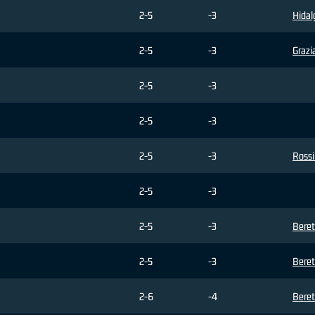
2-5
-3
Hidal
2-5
-3
Grazi
2-5
-3
2-5
-3
2-5
-3
Rossi
2-5
-3
2-5
-3
Beret
2-5
-3
Beret
2-6
-4
Beret