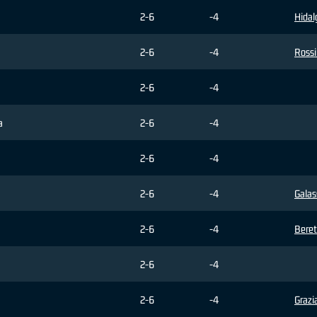
2-6
-4
Hidal
2-6
-4
Rossi
2-6
-4
a
2-6
-4
2-6
-4
2-6
-4
Galas
2-6
-4
Beret
2-6
-4
2-6
-4
Grazi