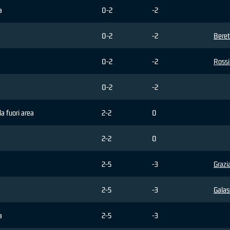
a
0-2
-2
0-2
-2
Beret
0-2
-2
Rossi
0-2
-2
da fuori area
2-2
0
2-2
0
2-5
-3
Grazi
2-5
-3
Galas
a
2-5
-3