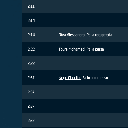
2:11
2:14
2:14
Riva Alessandro
, Palla recuperata
2:22
Toure Mohamed
, Palla persa
2:22
2:37
Negri Claudio
, Fallo commesso
2:37
2:37
2:37