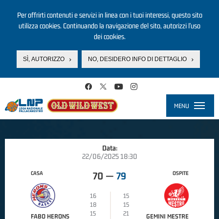
Per offrirti contenuti e servizi in linea con i tuoi interessi, questo sito
utilizza cookies. Continuando la navigazione del sito, autorizzi l’uso
dei cookies.
SÌ, AUTORIZZO
NO, DESIDERO INFO DI DETTAGLIO
Salta al contenuto principale
MENU
Toggle
navigati
Data:
22/06/2025 18:30
CASA
OSPITE
70
—
79
16
15
18
15
15
21
FABO HERONS
GEMINI MESTRE