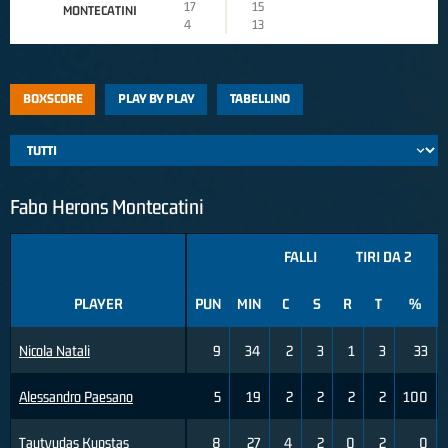
17
15
MONTECATINI
4
13
BOXSCORE
PLAY BY PLAY
TABELLINO
Fabo Herons Montecatini
FALLI
TIRI DA 2
PLAYER
PUN
MIN
C
S
R
T
%
Nicola Natali
9
34
2
3
1
3
33
Alessandro Paesano
5
19
2
2
2
2
100
Tautvydas Kupstas
8
27
4
2
0
2
0