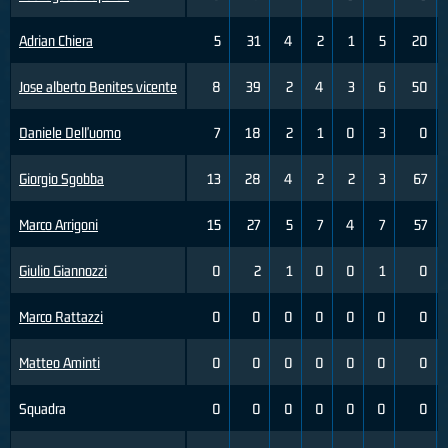
Adrian Chiera
5
31
4
2
1
5
20
Jose alberto Benites vicente
8
39
2
4
3
6
50
Daniele Dell'uomo
7
18
2
1
0
3
0
Giorgio Sgobba
13
28
4
2
2
3
67
Marco Arrigoni
15
27
5
7
4
7
57
Giulio Giannozzi
0
2
1
0
0
1
0
Marco Rattazzi
0
0
0
0
0
0
0
Matteo Aminti
0
0
0
0
0
0
0
Squadra
0
0
0
0
0
0
0