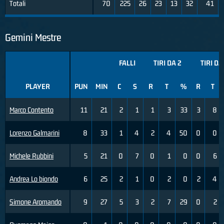
Totali
70
225
26
23
13
32
41
Gemini Mestre
FALLI
TIRI DA 2
TIRI DA
PLAYER
PUN
MIN
C
S
R
T
%
R
T
Marco Contento
11
21
2
1
1
3
33
3
8
Lorenzo Galmarini
8
33
1
4
2
4
50
0
0
Michele Rubbini
5
21
0
7
0
1
0
0
6
Andrea Lo biondo
6
25
2
1
0
2
0
2
4
Simone Aromando
9
27
5
3
2
7
29
0
2