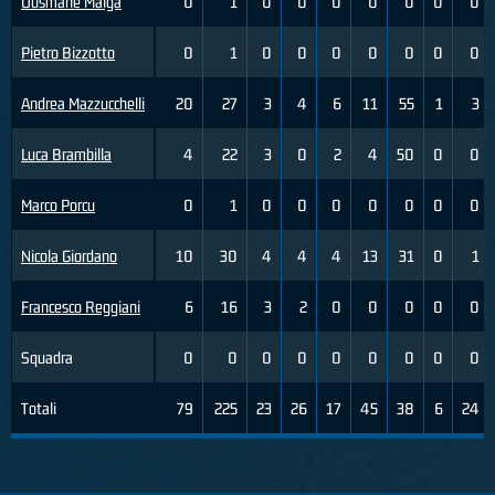
Ousmane Maiga
0
1
0
0
0
0
0
0
0
Pietro Bizzotto
0
1
0
0
0
0
0
0
0
Andrea Mazzucchelli
20
27
3
4
6
11
55
1
3
Luca Brambilla
4
22
3
0
2
4
50
0
0
Marco Porcu
0
1
0
0
0
0
0
0
0
Nicola Giordano
10
30
4
4
4
13
31
0
1
Francesco Reggiani
6
16
3
2
0
0
0
0
0
Squadra
0
0
0
0
0
0
0
0
0
Totali
79
225
23
26
17
45
38
6
24