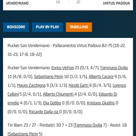
18
22
VENDEMIANO
VIRTUS PADOVA
BOXSCORE
PLAY BY PLAY
TABELLINO
Rucker San Vendemiano - Pallacanestro Virtus Padova 82-75 (16-22,
31-23, 17-8, 18-22)
Rucker San Vendemiano:
Enrico Vettori
21 (0/3, 4/7),
Tommaso Oxilia
11 (4/8, 0/0),
Sebastiano Perin
10 (1/2, 1/5),
Alberto Cacace
9 (1/6,
1/1),
Mauro Zacchigna
9 (3/3, 1/3),
Nicolò Gatti
9 (0/4, 3/5),
Lorenzo
Calbini
5 (2/4, 0/1),
Alberto Chiumenti
4 (2/4, 0/0),
Edoardo Di
emidio
4 (0/1, 1/3),
Elia Gobbo
0 (0/0, 0/0),
Kristaps Gluditis
0
(0/0, 0/0),
Riccardo Dalla cia
0 (0/0, 0/0)
Tiri liberi: 23 / 27 - Rimbalzi: 30 7 + 23 (
Tommaso Oxilia
7) - Assist: 18
(
Sebastiano Perin
5)