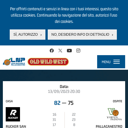
Per offrirti contenuti e servizi in linea con i tuoi interessi, questo sito
utilizza cookies. Continuando la navigazione del sito, autorizzi l’uso
dei cookies.
SÌ, AUTORIZZO
NO, DESIDERO INFO DI DETTAGLIO
Salta al contenuto principale
MENU
Toggle
navigati
Data:
13/09/2023 20:30
CASA
OSPITE
82
—
75
16
22
31
23
17
8
RUCKER SAN
PALLACANESTRO