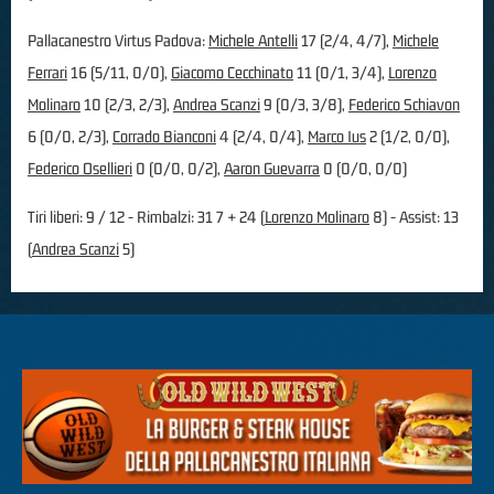
Pallacanestro Virtus Padova:
Michele Antelli
17 (2/4, 4/7),
Michele
Ferrari
16 (5/11, 0/0),
Giacomo Cecchinato
11 (0/1, 3/4),
Lorenzo
Molinaro
10 (2/3, 2/3),
Andrea Scanzi
9 (0/3, 3/8),
Federico Schiavon
6 (0/0, 2/3),
Corrado Bianconi
4 (2/4, 0/4),
Marco Ius
2 (1/2, 0/0),
Federico Osellieri
0 (0/0, 0/2),
Aaron Guevarra
0 (0/0, 0/0)
Tiri liberi: 9 / 12 - Rimbalzi: 31 7 + 24 (
Lorenzo Molinaro
8) - Assist: 13
(
Andrea Scanzi
5)