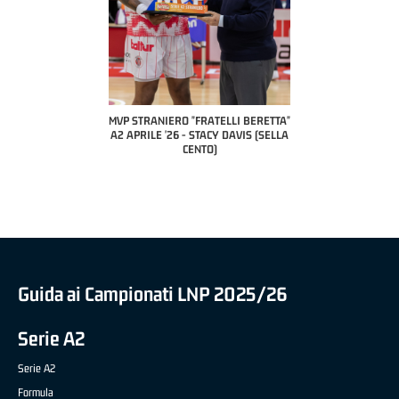
 "FRATELLI BERETTA"
MVP STRANIERO "FRATELLI BERETTA"
MVP "FRATELLI BER
6 - LUCA CESANA (UEB
A2 APRILE '26 - STACY DAVIS (SELLA
DILAS B NAZIONALE 
CO CIVIDALE)
CENTO)
MARCO RESTELLI (T
BRIANZA BA
Guida ai Campionati LNP 2025/26
Serie A2
Serie A2
Formula