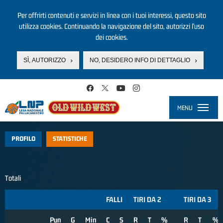
Per offrirti contenuti e servizi in linea con i tuoi interessi, questo sito
utilizza cookies. Continuando la navigazione del sito, autorizzi l’uso
dei cookies.
SÌ, AUTORIZZO
NO, DESIDERO INFO DI DETTAGLIO
Salta al contenuto principale
MENU
Toggle
navigati
PROFILO
STATISTICHE
Totali
FALLI
TIRI DA 2
TIRI DA 3
Pun
G
Min
C
S
R
T
%
R
T
%