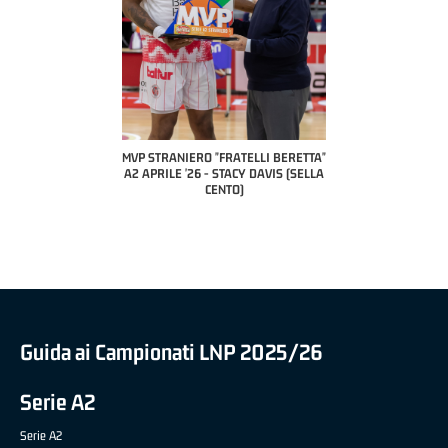
COACH OF THE MONT
A2 APRILE '26 
PILLASTRINI (U
CIVIDAL
O "FRATELLI BERETTA"
MVP "FRATELLI BERETTA" SAMUEL
6 - STACY DAVIS (SELLA
DILAS B NAZIONALE APRILE '26 -
CENTO)
MARCO RESTELLI (TAV TREVIGLIO
BRIANZA BASKET)
Guida ai Campionati LNP 2025/26
Serie A2
Serie A2