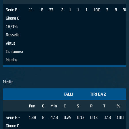
Serie B -
11
8
33
2
1
1
1
100
3
8
38
Girone C
18/19:
Rossella
Virtus
Civitanova
Marche
Medie
FALLI
TIRI DA 2
Pun
G
Min
C
S
R
T
%
Serie B -
1.38
8
4.13
0.25
0.13
0.13
0.13
100
Girone C