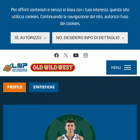
Per offrirti contenuti e servizi in linea con i tuoi interessi, questo sito
utilizza cookies. Continuando la navigazione del sito, autorizzi l’uso
dei cookies.
SÌ, AUTORIZZO
NO, DESIDERO INFO DI DETTAGLIO
Salta al contenuto principale
MENU
Toggle
navigati
PROFILO
STATISTICHE