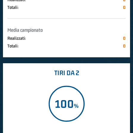
Totali:
0
Media campionato
Realizzati:
0
Totali:
0
TIRI DA 2
100