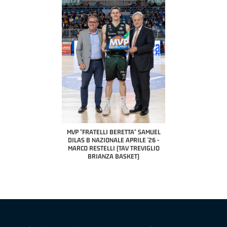
COACH OF THE MONTH
A2 APRILE '26 
PILLASTRINI (UE
CIVIDAL
O "FRATELLI BERETTA"
MVP "FRATELLI BERETTA" SAMUEL
 - STACY DAVIS (SELLA
DILAS B NAZIONALE APRILE '26 -
CENTO)
MARCO RESTELLI (TAV TREVIGLIO
BRIANZA BASKET)