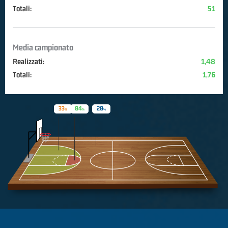
Totali:
51
Media campionato
Realizzati:
1,48
Totali:
1,76
33
84
28