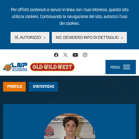
Per offrirti contenuti e servizi in linea con i tuoi interessi, questo sito
utilizza cookies. Continuando la navigazione del sito, autorizzi l’uso
dei cookies.
SÌ, AUTORIZZO
NO, DESIDERO INFO DI DETTAGLIO
Salta al contenuto principale
MENU
Toggle
navigati
PROFILO
STATISTICHE