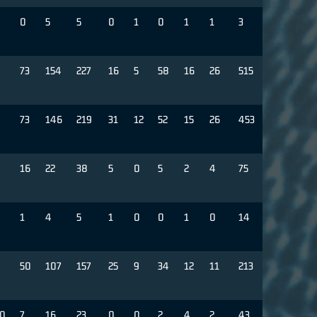
0
5
5
0
1
0
1
1
3
73
154
227
16
5
58
16
26
515
73
146
219
31
12
52
15
26
453
16
22
38
5
0
5
2
4
75
8
1
4
5
1
0
0
1
0
14
50
107
157
25
9
34
12
11
213
0
7
16
23
0
0
2
4
2
43