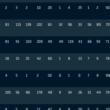
2
3
2
10
20
1
4
25
1
2
50
6
81
115
139
222
63
32
96
33
56
80
70
81
91
103
209
49
49
119
41
66
93
71
18
15
25
42
60
1
8
13
7
9
78
4
5
1
2
50
0
1
0
7
8
8
105
56
86
178
48
9
34
26
31
44
70
9
5
8
17
47
4
8
50
5
5
10