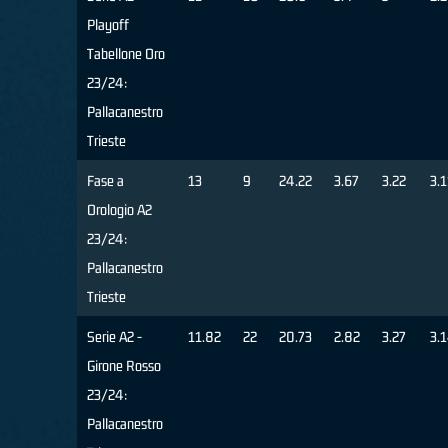
Playoff
Tabellone Oro
23/24:
Pallacanestro
Trieste
Fase a
13
9
24.22
3.67
3.22
3.1
Orologio A2
23/24:
Pallacanestro
Trieste
Serie A2 -
11.82
22
20.73
2.82
3.27
3.
Girone Rosso
23/24:
Pallacanestro