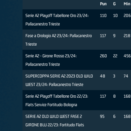
Pun
G
Min
Serie A2 Playoff Tabellone Oro 23/24:
110
10
206
Pallacanestro Trieste
Fase a Orologio A2 23/24: Pallacanestro
117
9
218
Trieste
Serie A2 - Girone Rosso 23/24:
260
22
456
Pallacanestro Trieste
SUPERCOPPA SERIE A2 2023 OLD WILD
48
3
74
WEST 23/24: Pallacanestro Trieste
Serie A2 Playoff Tabellone Oro 22/23:
117
8
168
Flats Service Fortitudo Bologna
SERIE A2 OLD WILD WEST FASE 2
95
6
168
GIRONE BLU 22/23: Fortitudo Flats