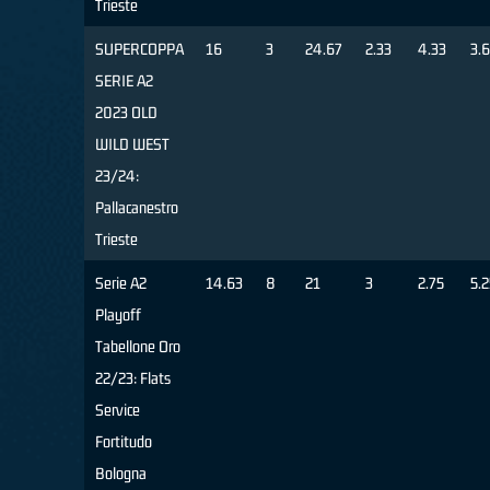
Trieste
SUPERCOPPA
16
3
24.67
2.33
4.33
3.
SERIE A2
2023 OLD
WILD WEST
23/24:
Pallacanestro
Trieste
Serie A2
14.63
8
21
3
2.75
5.2
Playoff
Tabellone Oro
22/23: Flats
Service
Fortitudo
Bologna