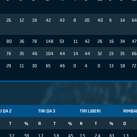
26
12
18
42
43
8
20
40
9
14
64
80
36
78
148
53
11
42
26
16
34
47
76
35
46
104
44
14
44
32
23
35
66
29
11
30
65
46
0
4
0
13
18
72
RI DA 2
TIRI DA 3
TIRI LIBERI
RIMBA
T
%
R
T
%
R
T
%
O
3.7
59
1.7
3.8
45
1.5
2.4
63
1.3