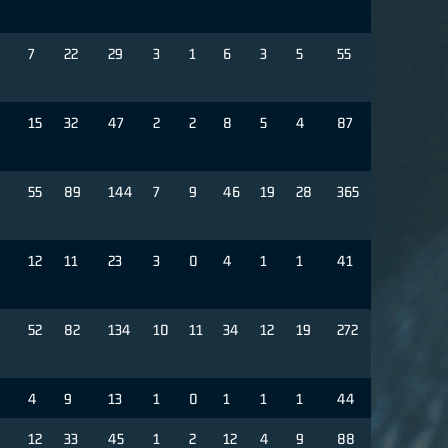
7
22
29
3
1
6
3
5
55
15
32
47
2
2
8
5
4
87
55
89
144
7
9
46
19
28
365
12
11
23
3
0
4
1
1
41
8
52
82
134
10
11
34
12
19
272
0
4
9
13
1
0
1
1
1
44
12
33
45
1
2
12
4
9
88