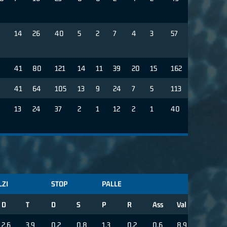
14
26
40
5
2
7
4
3
57
41
80
121
14
11
39
20
15
162
41
64
105
13
9
24
7
5
113
13
24
37
2
1
12
2
1
40
LZI
STOP
PALLE
D
T
D
S
P
R
Ass
Val
2.6
3.9
0.2
0.8
1.3
0.2
0.6
8.9