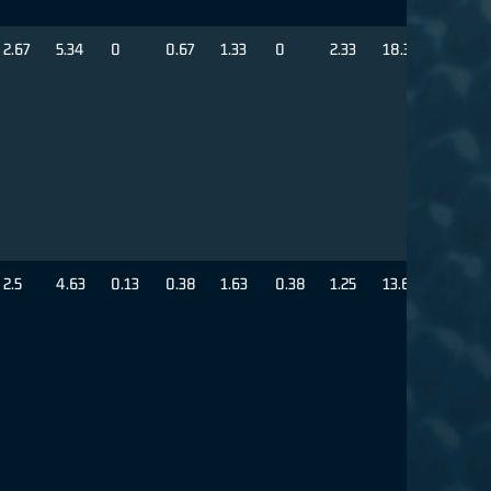
2.67
5.34
0
0.67
1.33
0
2.33
18.33
2.5
4.63
0.13
0.38
1.63
0.38
1.25
13.63