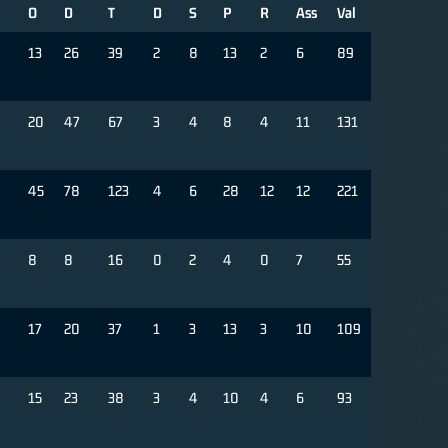
O
D
T
D
S
P
R
Ass
Val
13
26
39
2
8
13
2
6
89
20
47
67
3
4
8
4
11
131
45
78
123
4
6
28
12
12
221
8
8
16
0
2
4
0
7
55
17
20
37
1
3
13
3
10
109
15
23
38
3
4
10
4
6
93