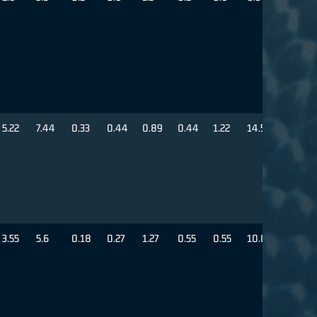
5.22
7.44
0.33
0.44
0.89
0.44
1.22
14.56
3.55
5.6
0.18
0.27
1.27
0.55
0.55
10.05