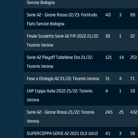
Service Bologna
Serie A2 - Girone Rosso 22/23: Fortitudo
40
3
69
Flats Service Bologna
Finale Scudetto Serie A2 FIP 2022 21/22:
30
1
22
Tezenis Verona
Serie A2 Playoff Tabellone Oro 21/22:
121
14
253
Tezenis Verona
Fase a Orologio A2 21/22: Tezenis Verona
31
4
71
LNP Coppa Italia 2022 21/22: Tezenis
4
1
10
Verona
Serie A2 - Girone Rosso 21/22: Tezenis
245
25
432
Verona
SUPERCOPPA SERIE A2 2021 OLD WILD
41
3
59