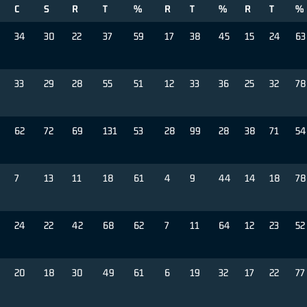
C
S
R
T
%
R
T
%
R
T
%
34
30
22
37
59
17
38
45
15
24
63
33
29
28
55
51
12
33
36
25
32
78
62
72
69
131
53
28
99
28
38
71
54
7
13
11
18
61
4
9
44
14
18
78
24
22
42
68
62
7
11
64
12
23
52
20
18
30
49
61
6
19
32
17
22
77