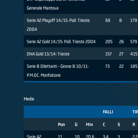
Generale Mantova
Serie A2 Playoff 14/15: Pall. Trieste
69
8
179
2004
Serie A2 Gold 14/15: Pall. Trieste 2004
205
26
579
DNA Gold 13/14: Trieste
157
27
415
Serie B Dilettanti - Girone B 10/11:
73
22
185
P.M.&C. Monfalcone
Medie
FALLI
TI
Pun
G
Min
C
S
R
Serie A2
11
10
20.6
3.4
3
2.2