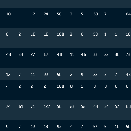
10
11
12
24
50
3
5
60
7
11
64
0
2
10
10
100
3
6
50
1
1
10
43
34
27
67
40
15
46
33
22
30
73
12
7
11
22
50
2
9
22
3
7
43
4
2
2
2
100
0
1
0
0
0
0
74
61
71
127
56
23
52
44
34
57
60
9
7
12
13
92
4
7
57
5
10
50