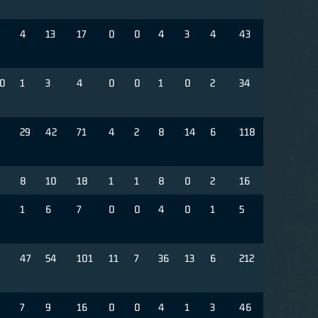
4
13
17
0
0
4
3
4
43
0
1
3
4
0
0
1
0
2
34
29
42
71
4
2
8
14
6
118
8
10
18
1
1
8
0
2
16
1
6
7
0
0
4
0
1
5
47
54
101
11
7
36
13
6
212
7
9
16
0
0
4
1
3
46